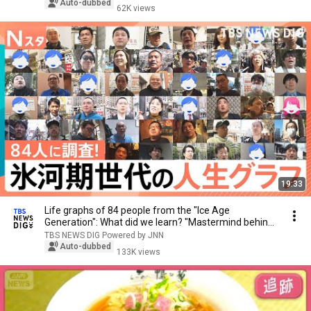
｜newsランナー〈カンテレNEWS〉
Auto-dubbed
62K views
19:33
Life graphs of 84 people from the "Ice Age
Generation": What did we learn? "Mastermind behind
fam...
TBS NEWS DIG Powered by JNN
Auto-dubbed
133K views