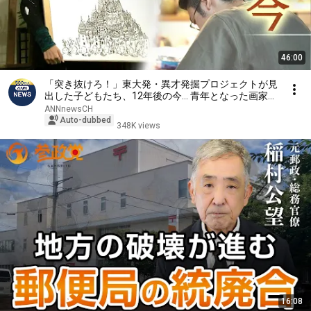
46:00
「突き抜けろ！」東大発・異才発掘プロジェクトが見
出した子どもたち、12年後の今… 青年となった画家は
苦悩していた【テレメンタリーPlus】
ANNnewsCH
Auto-dubbed
348K views
16:08