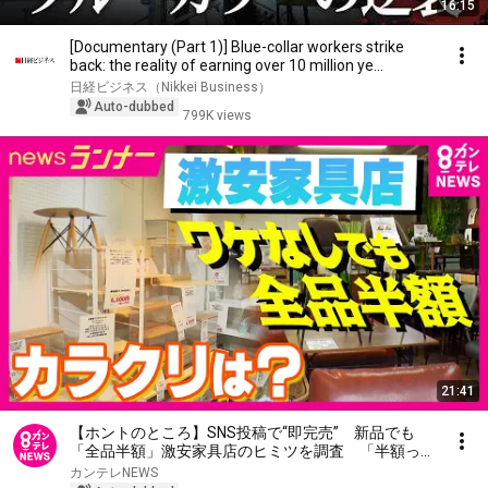
16:15
[Documentary (Part 1)] Blue-collar workers strike
back: the reality of earning over 10 million ye...
日経ビジネス（Nikkei Business）
Auto-dubbed
799K views
21:41
【ホントのところ】SNS投稿で“即完売” 新品でも
「全品半額」激安家具店のヒミツを調査 「半額って
決めちゃったんで…」商売繁盛支える4姉妹の思いは
カンテレNEWS