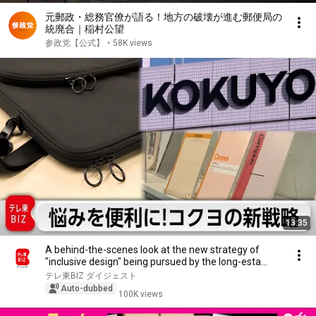
元郵政・総務官僚が語る！地方の破壊が進む郵便局の
統廃合｜稲村公望
参政党【公式】
•
58K views
13:35
A behind-the-scenes look at the new strategy of
"inclusive design" being pursued by the long-esta...
テレ東BIZ ダイジェスト
Auto-dubbed
100K views