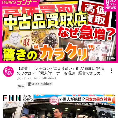
12:06
【調査】「大手コンビニより多い」街の“買取店”急増
のワケは？ “素人”オーナーも増加 経営できるカラ
クリは 「プロの目利き」は本社任せ 一方でトラブ
カンテレNEWS
•
14K views
ルも増加｜newsランナー〈カンテレNEWS〉
Auto-dubbed
New