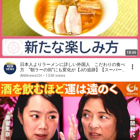
18:46
日本人よりラーメンに詳しい外国人 こだわりの食べ
方 “朝ラーの街”にも変化が【Jの追跡】【スーパーJ
チャンネル】(2026年7月19日)
ANNnewsCH
•
133K views