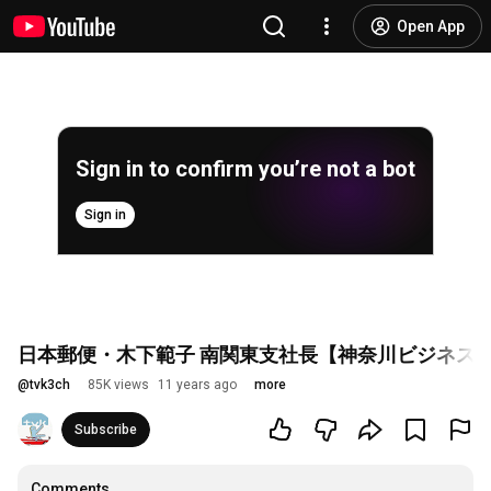
Open App
Sign in to confirm you’re not a bot
Sign in
日本郵便・木下範子 南関東支社長【神奈川ビジネスUp To D
@
tvk3ch
85K views
11 years ago
more
Subscribe
Comments