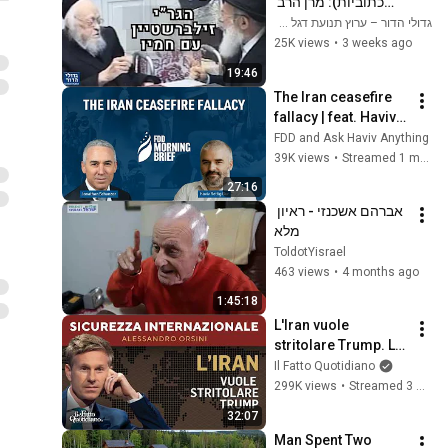
כתוביות): מרן הרב 
זילברשטיין בבית 
גדולי הדור – ערוץ תנועת דגל התורה | Gedolei Hador
רשכבה"ג הגרי"ש 
25K views
•
3 weeks ago
אלישיב זצ"ל | פסקי 
19:46
הלכה דרמטיים!
The Iran ceasefire 
fallacy | feat. Haviv 
Rettig Gur
FDD and Ask Haviv Anything
39K views
•
Streamed 1 month ago
27:16
אברהם אשכנזי - ראיון 
מלא
ToldotYisrael
463 views
•
4 months ago
1:45:18
L'Iran vuole 
stritolare Trump. La 
diretta con 
Il Fatto Quotidiano
Alessandro Orsini
299K views
•
Streamed 3 months ago
32:07
Man Spent Two 