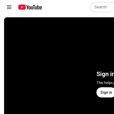
Sign i
This helps
Sign in