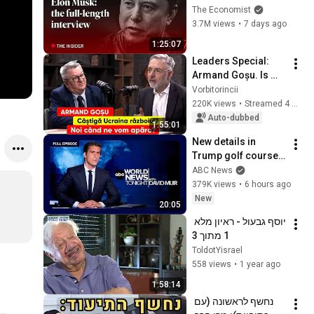
Musk | The 
The Economist
Economist
3.7M views
•
7 days ago
1:25:07
Leaders Special: 
Armand Goșu. Is 
Ukraine winning the 
Vorbitorincii
war? When will we 
220K views
•
Streamed 4 weeks ago
defend ourselves?
Auto-dubbed
1:55:01
New details in 
Trump golf course 
arrest: ABC World 
ABC News
News Tonight with 
379K views
•
6 hours ago
David Muir - Aug. 5, 
New
20:05
2026
יוסף גבעול - ראיון מלא 
1 מתוך 3
ToldotYisrael
558 views
•
1 year ago
1:58:14
נחשף לראשונה (עם 