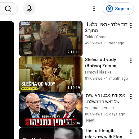
Sign in
דוד אלדר - ראיון מלא 1 
מתוך 2
ToldotYisrael
498 views
•
1 year ago
2:11:11
Slečna od vody 
(Bořivoj Zeman, 
1959, celý film)
Filmová klasika
81K views
•
1 month ago
1:19:19
מנקודת מבטו האישית 
של ראש הממשלה. 
שומר סף 385 עם 
גדי טאוב: שומר סף
בנימין נתניהו
80K views
•
2 days ago
New
1:36:04
The full-length 
interview with Elon 