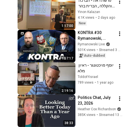
פרשת ראה - הברכה 
והקללה , הברית בהר 
גריזים והר עיבל - הרב 
Yinon Kalazan
ינון קלזאן 
4.1K views
•
2 days ago
New
1:17:00
KONTRA #30 
Rymanowski, 
Budzisz, 
Rymanowski Live
Parafianowicz: Quo 
501K views
•
Streamed 3 weeks ago
vadis, Ukraine?
Auto-dubbed
1:57:17
יוסף פויכטונגר - ראיון 
מלא
ToldotYisrael
789 views
•
1 year ago
2:19:16
Politics Chat, July 
23, 2026
Heather Cox Richardson
385K views
•
Streamed 13 days ago
38:33