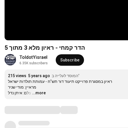
הדר קמחי - ראיון מלא 3 מתוך 5
ToldotYisrael
Subscribe
6.35K subscribers
215 views
5 years ago
'המוסד לעלייה ב
ראיון במסגרת פרוייקט תיעוד דור תש"ח - עמותת תולדות ישראל

מראיין: מודי שניר

צלם: איתן נדל
…
...more
Comments