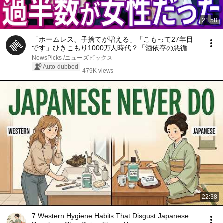
21:58
「ホームレス、子捨てが増える」「こもって27年目
です」ひきこもり1000万人時代？「酒依存の悪循環
と同じ」第一人者、斎藤環が明かす実態…子ども、家
NewsPicks /ニューズピックス
族への対応、不登校の３大原因、孤独死の懸念【落合
Auto-dubbed
479K views
陽一】
22:38
7 Western Hygiene Habits That Disgust Japanese