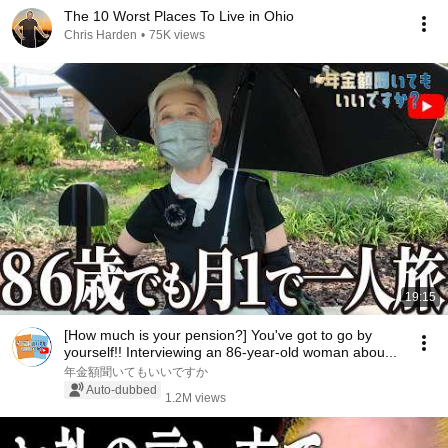
The 10 Worst Places To Live in Ohio
Chris Harden
•
75K views
19:15
[How much is your pension?] You've got to go by
yourself!! Interviewing an 86-year-old woman abou...
年金額聞いてもいいですか
Auto-dubbed
1.2M views