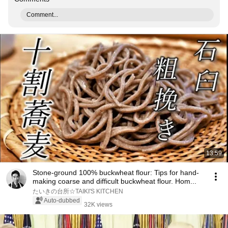
Comment...
13:59
Stone-ground 100% buckwheat flour: Tips for hand-
making coarse and difficult buckwheat flour. Hom...
たいきの台所☆TAIKI'S KITCHEN
Auto-dubbed
32K views