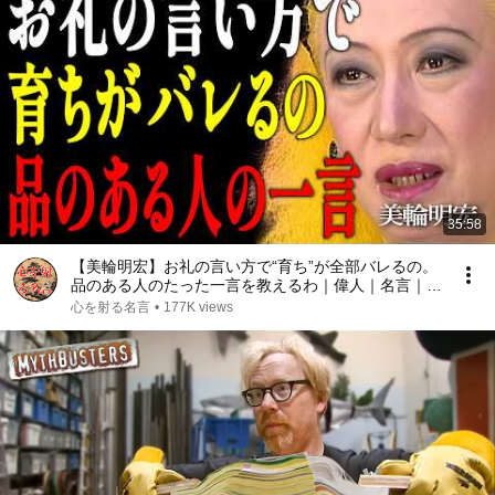
35:58
【美輪明宏】お礼の言い方で“育ち”が全部バレるの。
品のある人のたった一言を教えるわ｜偉人｜名言｜言
葉の力｜人生哲学｜
心を射る名言
•
177K views