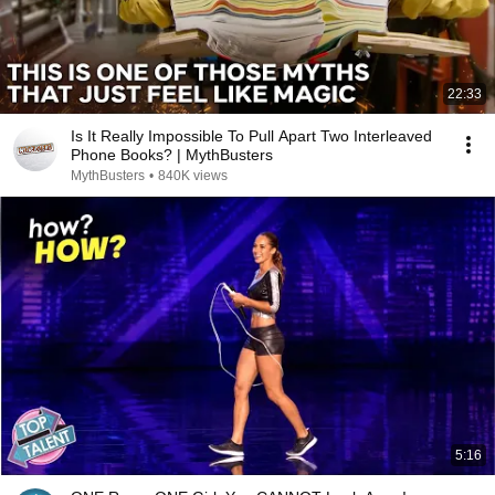
22:33
Is It Really Impossible To Pull Apart Two Interleaved
Phone Books? | MythBusters
MythBusters
•
840K views
5:16