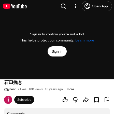
Open App
Sign in to confirm you’re not a bot
This helps protect our community.
Learn more
Sign in
石臼挽き
@
jynent
7 likes
10K views
18 years ago
more
Subscribe
Comments