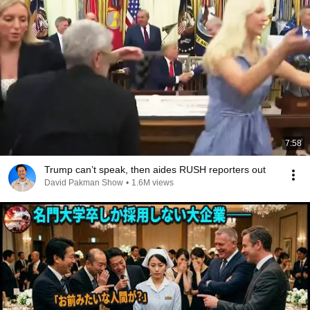
7:58
Trump can’t speak, then aides RUSH reporters out
David Pakman Show
•
1.6M views