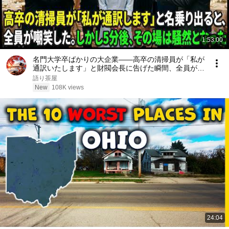
1:53:00
名門大学卒ばかりの大企業――高卒の清掃員が「私が
通訳いたします」と財閥会長に告げた瞬間、全員が嘲
笑した。しかし5分後、その場は静まり返った。#動
語り茶屋
エピソード#老後の物語 #家族の物語
New
108K views
24:04