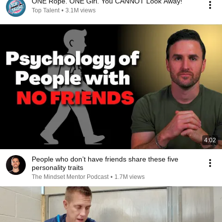
ONE Rope. ONE Girl. You CANNOT Look Away!
Top Talent
•
3.1M views
4:02
People who don’t have friends share these five
personality traits
The Mindset Mentor Podcast
•
1.7M views