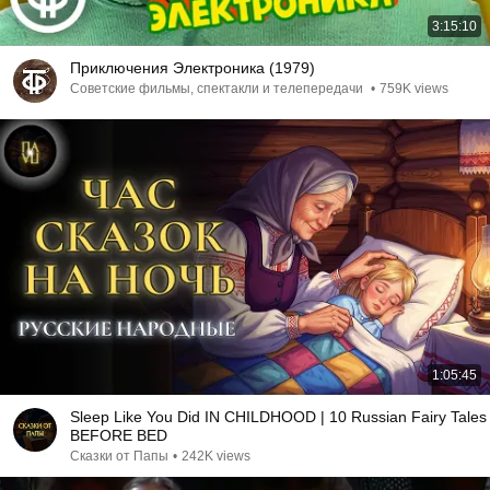
3:15:10
Приключения Электроника (1979)
Советские фильмы, спектакли и телепередачи
•
759K views
1:05:45
Sleep Like You Did IN CHILDHOOD | 10 Russian Fairy Tales
BEFORE BED
Сказки от Папы
•
242K views