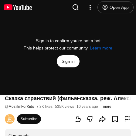
Open App
Sign in to confirm you’re not a bot
This helps protect our community.
Learn more
Sign in
Сказка странствий (фильм-сказка, реж. Александ
@
MosfilmForKids
7.3K likes
535K views
10 years ago
more
Subscribe
Comments