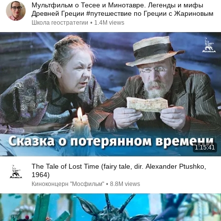
Мультфильм о Тесее и Минотавре. Легенды и мифы
Древней Греции #путешествие по Греции с Жариновым
Школа геостратегии
•
1.4M views
1:15:41
The Tale of Lost Time (fairy tale, dir. Alexander Ptushko,
1964)
Киноконцерн "Мосфильм"
•
8.8M views