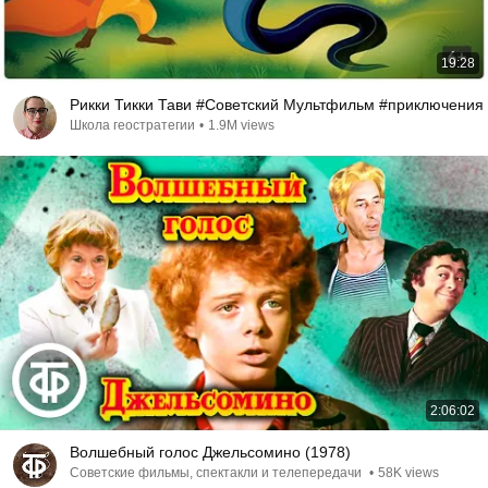
19:28
Рикки Тикки Тави #Советский Мультфильм #приключения
Школа геостратегии
•
1.9M views
2:06:02
Волшебный голос Джельсомино (1978)
Советские фильмы, спектакли и телепередачи
•
58K views