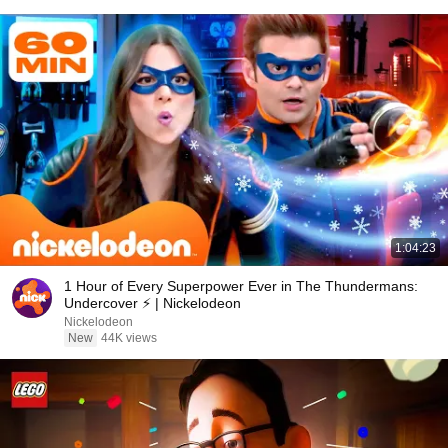
1:04:23
1 Hour of Every Superpower Ever in The Thundermans:
Undercover ⚡️ | Nickelodeon
Nickelodeon
New
44K views