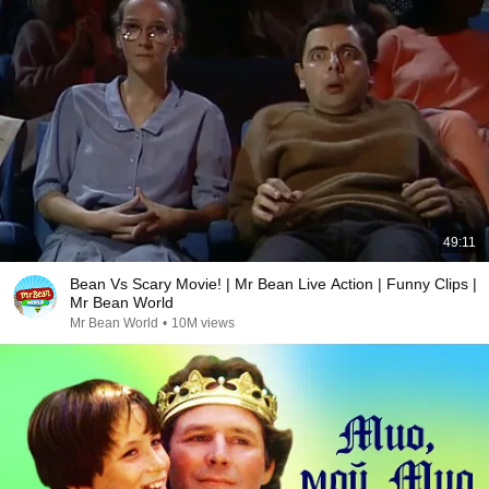
49:11
Bean Vs Scary Movie! | Mr Bean Live Action | Funny Clips |
Mr Bean World
Mr Bean World
•
10M views