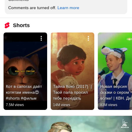
Comments are turned off. 
Learn more
Shorts
Кот в сапогах даёт 
Тайна Коко (2017)  | 
Новая версия 
котятам имена😍 
Твой папа просил 
сказки о сером 
#shorts #фильм
тебе передать
волке! | КВН. Де
7.5M views
14M views
83M views