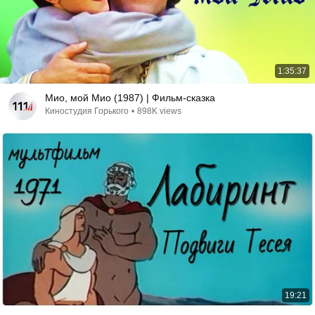
1:35:37
Мио, мой Мио (1987) | Фильм-сказка
Киностудия Горького
•
898K views
19:21