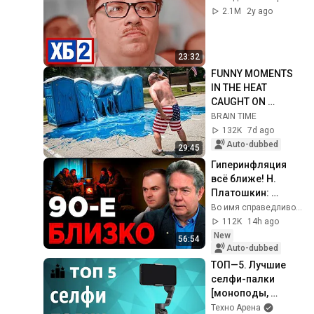
2.1M
2y ago
23:32
FUNNY MOMENTS 
IN THE HEAT 
CAUGHT ON 
CAMERA
BRAIN TIME
132K
7d ago
Auto-dubbed
29:45
Гиперинфляция 
всё ближе! Н. 
Платошкин: 
посмотрите, что 
Во имя справедливости
будет с вашими 
112K
14h ago
деньгами уже 
New
56:54
совсем скоро!
Auto-dubbed
ТОП—5. Лучшие 
селфи-палки 
[моноподы, 
триподы]. Рейтинг 
Техно Арена