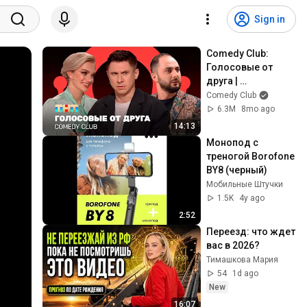
Sign in
Comedy Club: 
Голосовые от 
друга | 
Батрутдинов, 
Comedy Club
Карибидис, Шкуро 
6.3M
8mo ago
@ComedyClubRuss
14:13
ia
Монопод с 
треногой Borofone 
BY8 (черный)
Мобильные Штучки
1.5K
4y ago
2:52
Переезд: что ждет 
вас в 2026?
Тимашкова Мария
54
1d ago
New
16:07