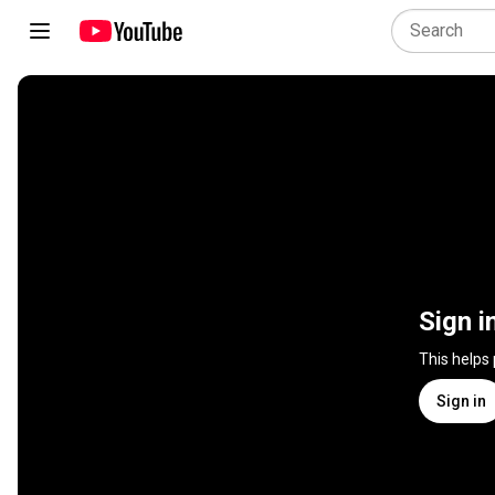
Sign i
This helps
Sign in