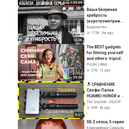
Безопасность | 
1:03:09
Интервью
Ваша безумная 
храбрость 
(короткометражн
ый фильм, 1970)
Видачество
172K
3w ago
10:06
The BEST gadgets 
for filming yourself 
and others: tripods, 
mounts, lights, 
PULAU LANA
remotes, etc.
27K
1y ago
29:38
🔝 СРАВНЕНИЕ 
Селфи-Палки 
HUAWEI HONOR и 
XIAOMI / КАКАЯ 
The Grachiki - ОБЗОРЫ
ЛУЧШЕ?
95K
8y ago
9:07
ХБ 2 сезон, 5 серия
Комедийные Сериалы