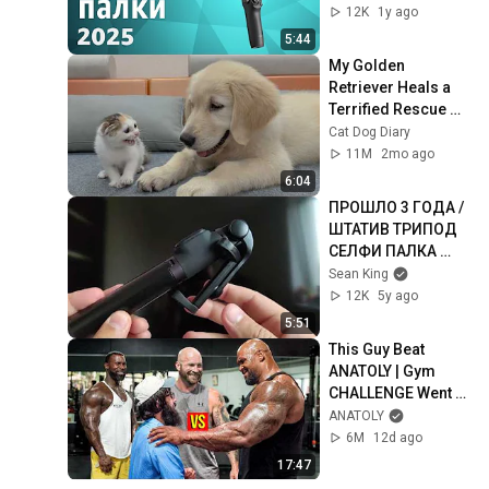
2025 года!
12K
1y ago
5:44
My Golden 
Retriever Heals a 
Terrified Rescue 
Kitten in Just 3 
Cat Dog Diary
Meetings!
11M
2mo ago
6:04
ПРОШЛО 3 ГОДА / 
ШТАТИВ ТРИПОД 
СЕЛФИ ПАЛКА 
СЯОМИ - Xiaomi 
Sean King
Selfie Stick Tripod 
12K
5y ago
► ОПЫТ 
5:51
ИСПОЛЬЗОВАНИЯ
This Guy Beat 
ANATOLY | Gym 
CHALLENGE Went 
Wrong
ANATOLY
6M
12d ago
17:47