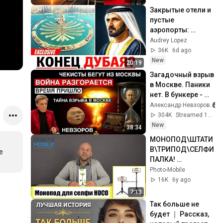
Закрытые отели и 
пустые 
аэропорты: 
почему 
Audrey Lopez
туристический бум 
36K
6d ago
Дубая может 
New
20:19
закончиться уже в 
Загадочный взрыв 
2026 году?
в Москве. Паники 
нет. В бункере - 
прекрасное 
Александр Невзоров
настроение. 
304K
Streamed 14h ago
Страшно бояться. 
New
38:34
Колобок.
МОНОПОД\ШТАТИ
В\ТРИПОД\СЕЛФИ 
 
ПАЛКА! 
Беспроводной 
Photo-Mobile
HOCO K11 почти, 
16K
6y ago
как СЯОМИ! ОПЫТ 
7:13
ИСПОЛЬЗОВАНИЯ
Так больше не 
будет ｜ Рассказ, 