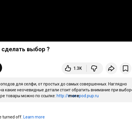
 сделать выбор ?
1.3K
подов для селфи, от простых до самых совершенных. Наглядно 
на какие неочевидные детали стоит обратить внимание при выборе
ре товары можно по ссылке: 
http://monopod.pup.ru
more
turned off. 
Learn more