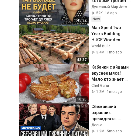
который трогает 
до глубины души. 
Душевный Мир Историй
Очень сильная 
52K
1d ago
история ｜ 
New
1:45:32
Аудиорассказ
Man Spent Two 
Years Building 
HUGE Wooden 
House for his 
World Build
Family | Start to 
3.4M
1mo ago
Finish by 
43:37
@bjornbrenton
Кабачки с яйцами 
вкуснее мяса! 
Мало кто знает 
секрет! Бабушка 
Chef Gafur
научила готовить 
1.2M
1mo ago
рецепт за 15 минут
10:20
Сбежавший 
охранник 
президента. 
Кабаева. Семья. 
Досье
Дворцы. 
1.2M
5mo ago