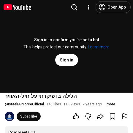
Open App
Sign in to confirm you’re not a bot
This helps protect our community.
Learn more
Sign in
הלילה בו פיקדתי על חיל-האוויר
@
IsraeliAirForceOfficial
146 likes
11K views
7 years ago
more
Subscribe
Comments
11