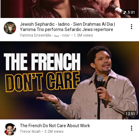
5:01
Jewish Sephardic - ladino - Sien Drahmas Al Dia |
Yamma Trio performs Sefardic Jews repertoire
Yamma Ensemble - יאמה - يمة
•
1.3M views
12:51
The French Do Not Care About Work
Trevor Noah
•
3.2M views