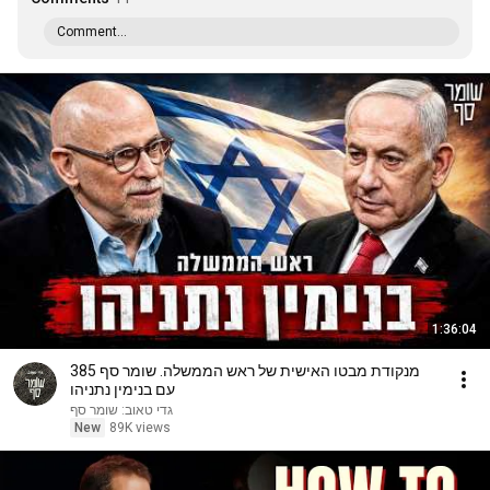
Comment...
1:36:04
מנקודת מבטו האישית של ראש הממשלה. שומר סף 385
עם בנימין נתניהו
גדי טאוב: שומר סף
New
89K views