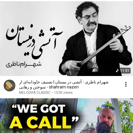
11:51
شهرام ناظری - آتشی در نیستان | تصنیف جاودانه‌ای از
سوختن و رهایی - shahram nazeri
MELODIFA CLASSIC
•
152K views