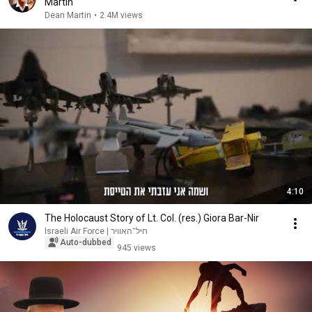
Martin
Dean Martin
•
2.4M views
4:10
The Holocaust Story of Lt. Col. (res.) Giora Bar-Nir
Israeli Air Force | חיל־האוויר
Auto-dubbed
945 views