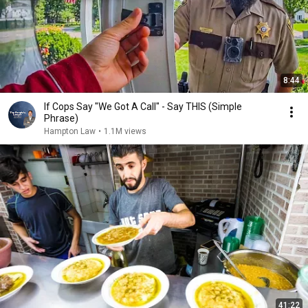
8:44
If Cops Say "We Got A Call" - Say THIS (Simple
Phrase)
Hampton Law
•
1.1M views
41:22