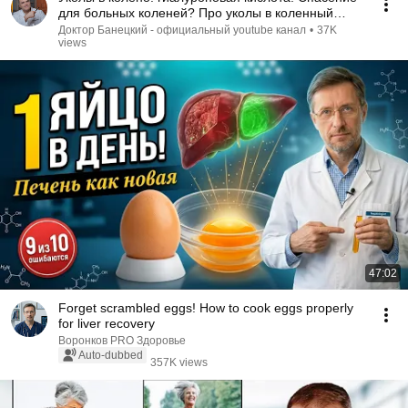
для больных коленей? Про уколы в коленный
сустав.
Доктор Банецкий - официальный youtube канал
•
37K
views
47:02
Forget scrambled eggs! How to cook eggs properly
for liver recovery
Воронков PRO Здоровье
Auto-dubbed
357K views