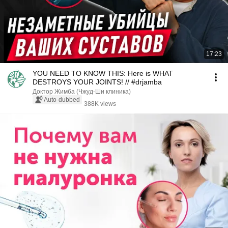
17:23
YOU NEED TO KNOW THIS: Here is WHAT
DESTROYS YOUR JOINTS! // #drjamba
Доктор Жимба (Чжуд-Ши клиника)
Auto-dubbed
388K views