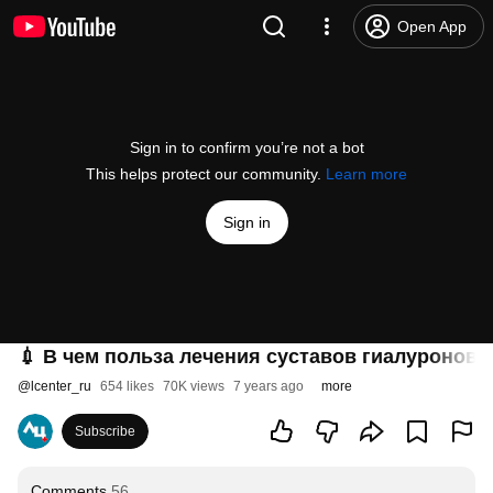
Open App
Sign in to confirm you’re not a bot
This helps protect our community.
Learn more
Sign in
💉 В чем польза лечения суставов гиалуроново
@
lcenter_ru
654 likes
70K views
7 years ago
more
Subscribe
Comments
56