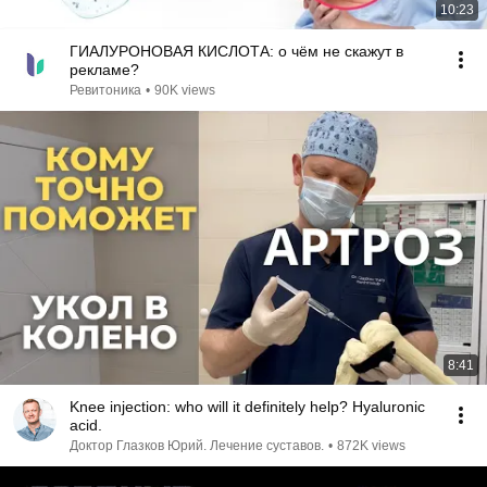
10:23
ГИАЛУРОНОВАЯ КИСЛОТА: о чём не скажут в
рекламе?
Ревитоника
•
90K views
8:41
Knee injection: who will it definitely help? Hyaluronic
acid.
Доктор Глазков Юрий. Лечение суставов.
•
872K views