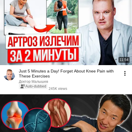
11:54
Just 5 Minutes a Day! Forget About Knee Pain with
These Exercises
Доктор Малышев
Auto-dubbed
245K views