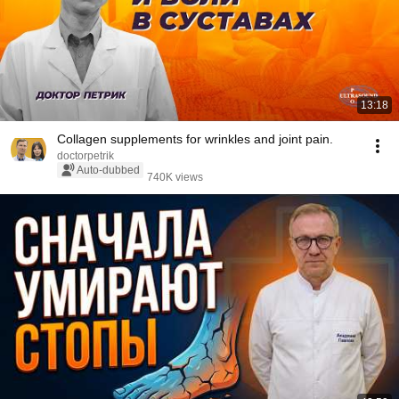
13:18
Collagen supplements for wrinkles and joint pain.
doctorpetrik
Auto-dubbed
740K views