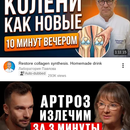
1:11:15
Restore collagen synthesis. Homemade drink
Лаборатория Павлова
Auto-dubbed
293K views