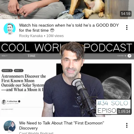
54:59
Watch his reaction when he’s told he’s a GOOD BOY
for the first time 🥹
Rocky Kanaka
•
10M views
1:05:14
We Need to Talk About That "First Exomoon"
Discovery
Cool Worlds Podcast