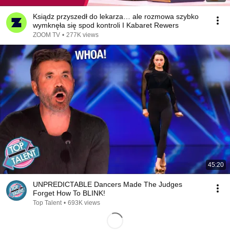
Ksiądz przyszedł do lekarza… ale rozmowa szybko
wymknęła się spod kontroli I Kabaret Rewers
ZOOM TV
•
277K views
45:20
UNPREDICTABLE Dancers Made The Judges
Forget How To BLINK!
Top Talent
•
693K views