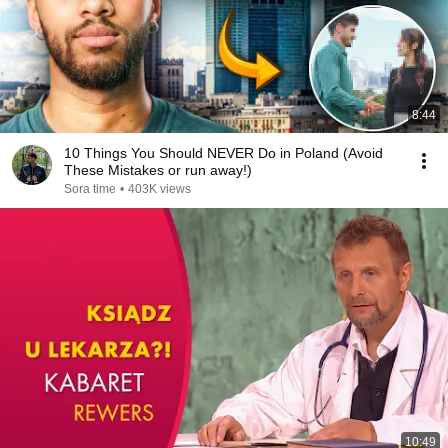
8:44
10 Things You Should NEVER Do in Poland (Avoid
These Mistakes or run away!)
Sora time
•
403K views
10:49