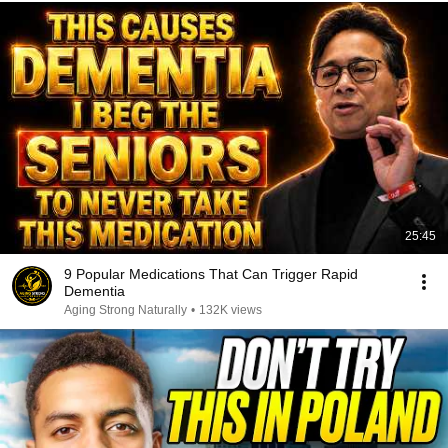
25:45
9 Popular Medications That Can Trigger Rapid
Dementia
Aging Strong Naturally
•
132K views