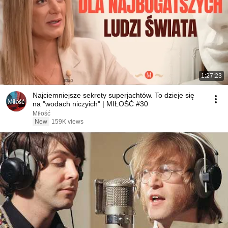
1:27:23
Najciemniejsze sekrety superjachtów. To dzieje się
na "wodach niczyich" | MIŁOŚĆ #30
Miłość
New
159K views