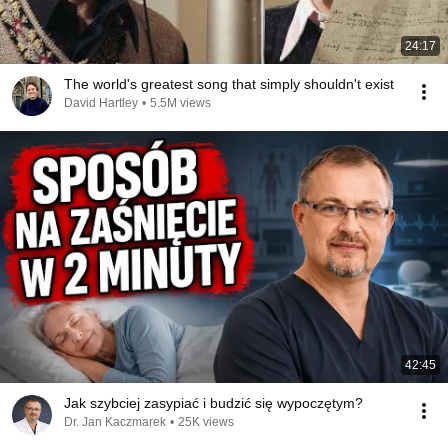
24:17
The world's greatest song that simply shouldn't exist
David Hartley
•
5.5M views
42:45
Jak szybciej zasypiać i budzić się wypoczętym?
Dr. Jan Kaczmarek
•
25K views