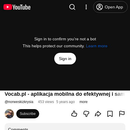
Open App
Sign in to confirm you’re not a bot
This helps protect our community.
Learn more
Sign in
Vocab.pl - aplikacja mobilna do efektywnej i samo
@
norweskizkrysia
453 views
5 years ago
more
Subscribe
Comments