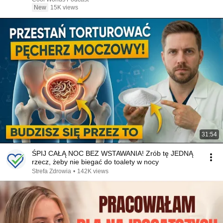
New
15K views
31:54
ŚPIJ CAŁĄ NOC BEZ WSTAWANIA! Zrób tę JEDNĄ
rzecz, żeby nie biegać do toalety w nocy
Strefa Zdrowia
•
142K views