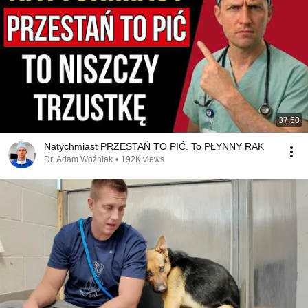
37:50
Natychmiast PRZESTAŃ TO PIĆ. To PŁYNNY RAK
Dr. Adam Woźniak
•
192K views