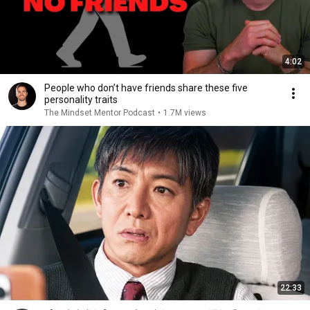
4:02
People who don’t have friends share these five
personality traits
The Mindset Mentor Podcast
•
1.7M views
22:33