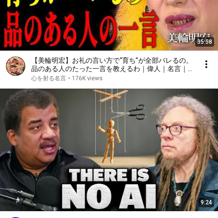
35:58
【美輪明宏】お礼の言い方で“育ち”が全部バレるの。
品のある人のたった一言を教えるわ｜偉人｜名言｜言
葉の力｜人生哲学｜
心を射る名言
•
176K views
9:24