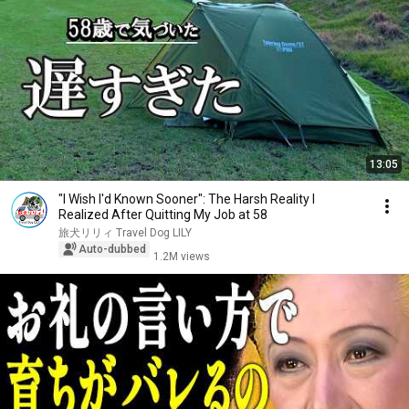
13:05
"I Wish I'd Known Sooner": The Harsh Reality I
Realized After Quitting My Job at 58
旅犬リリィ Travel Dog LILY
Auto-dubbed
1.2M views