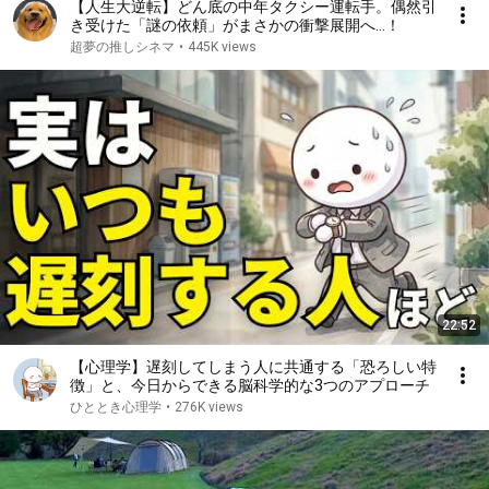
【人生大逆転】どん底の中年タクシー運転手。偶然引
き受けた「謎の依頼」がまさかの衝撃展開へ…！
超夢の推しシネマ
•
445K views
22:52
【心理学】遅刻してしまう人に共通する「恐ろしい特
徴」と、今日からできる脳科学的な3つのアプローチ
ひととき心理学
•
276K views