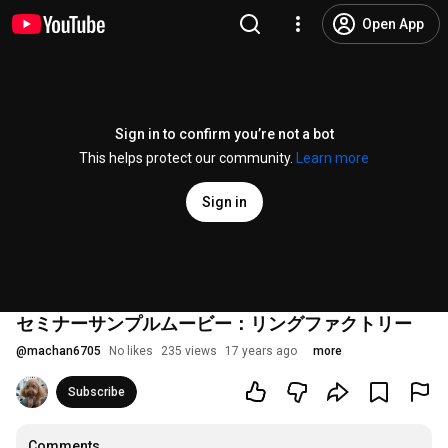
Open App
Sign in to confirm you’re not a bot
This helps protect our community.
Learn more
Sign in
セミナーサンプルムービー：リングファクトリー
@
machan6705
No likes
235 views
17 years ago
more
Subscribe
Comments