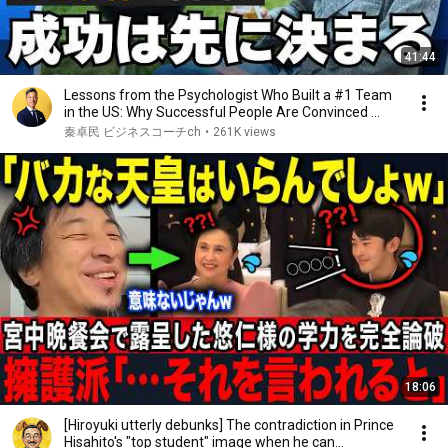
41:44
Lessons from the Psychologist Who Built a #1 Team
in the US: Why Successful People Are Convinced ...
秦卓民 ビジネスコーチch
•
261K views
18:06
[Hiroyuki utterly debunks] The contradiction in Prince
Hisahito's "top student" image when he can...