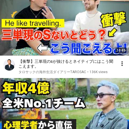
16:45
【衝撃】三単現のsが抜けるとネイティブにはこう聞
こえます。
タロサックの海外生活ダイアリーTAROSAC
•
136K views