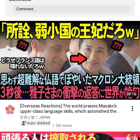
Comment...
30:16
[Overseas Reactions] The world praises Masako's
upper-class language skills, which astonished the...
世界が驚くJAPAN
Auto-dubbed
1.2M views