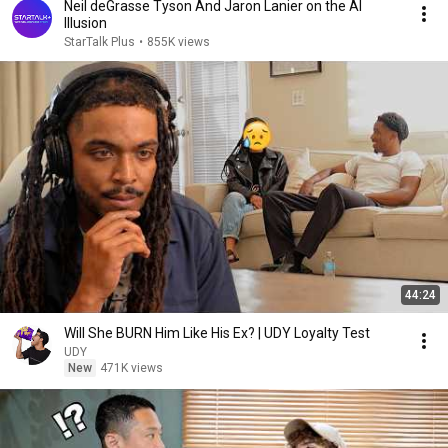
Neil deGrasse Tyson And Jaron Lanier on the AI
Illusion
StarTalk Plus
•
855K views
44:24
Will She BURN Him Like His Ex? | UDY Loyalty Test
UDY
New
471K views