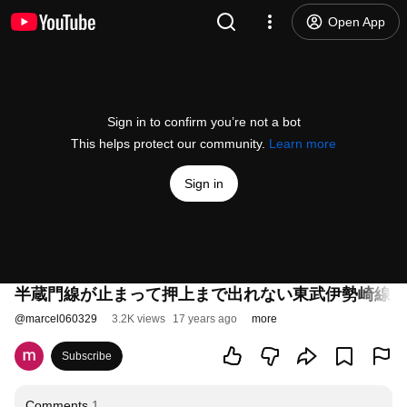
Open App
Sign in to confirm you’re not a bot
This helps protect our community.
Learn more
Sign in
半蔵門線が止まって押上まで出れない東武伊勢崎線曳
@
marcel060329
3.2K views
17 years ago
more
Subscribe
Comments
1