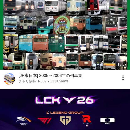
18:57
[JR東日本] 2005～2006年の列車集
チャリ快特_N537
•
133K views