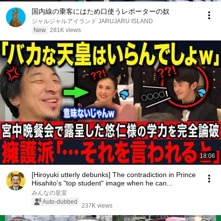
国内線の乗客にはため口使うレポーターの奴
ジャルジャルアイランド JARUJARU ISLAND
New
281K views
18:06
[Hiroyuki utterly debunks] The contradiction in Prince
Hisahito's "top student" image when he can...
みんなの皇室
Auto-dubbed
237K views