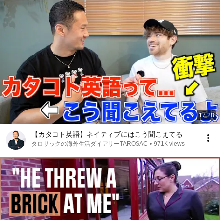
17:28
【カタコト英語】ネイティブにはこう聞こえてる
タロサックの海外生活ダイアリーTAROSAC
•
971K views