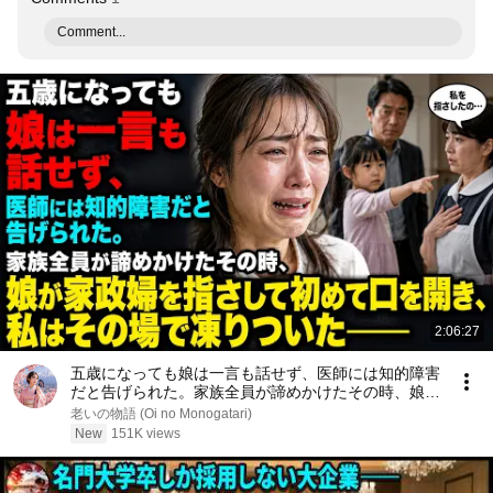
Comment...
2:06:27
五歳になっても娘は一言も話せず、医師には知的障害
だと告げられた。家族全員が諦めかけたその時、娘が
家政婦を指さして初めて口を開き、私はその場で凍り
老いの物語 (Oi no Monogatari)
ついた――
New
151K views