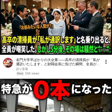
1:53:00
名門大学卒ばかりの大企業――高卒の清掃員が「私が
通訳いたします」と財閥会長に告げた瞬間、全員が嘲
笑した。しかし5分後、その場は静まり返った。#動
語り茶屋
エピソード#老後の物語 #家族の物語
New
55K views