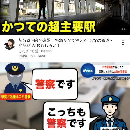
30:00
新幹線開業で衰退！特急が全て消えた"しなの鉄道・
小諸駅"がおもしろい！
ひろき / 鉄道Channel
New
19K views