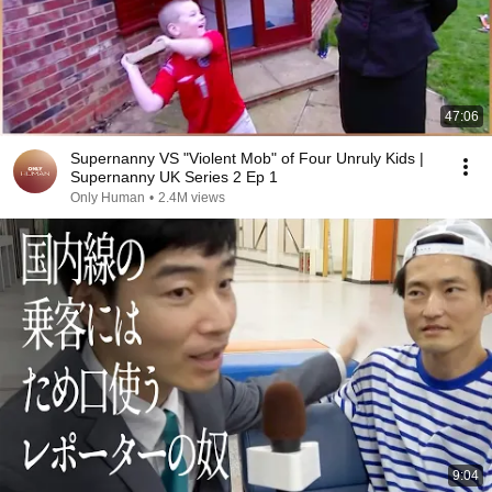
47:06
Supernanny VS "Violent Mob" of Four Unruly Kids |
Supernanny UK Series 2 Ep 1
Only Human
•
2.4M views
9:04