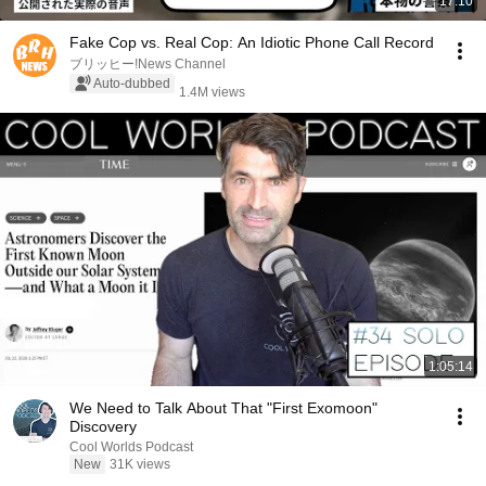
17:10
Fake Cop vs. Real Cop: An Idiotic Phone Call Record
ブリッヒー!News Channel
Auto-dubbed
1.4M views
1:05:14
We Need to Talk About That "First Exomoon"
Discovery
Cool Worlds Podcast
New
31K views