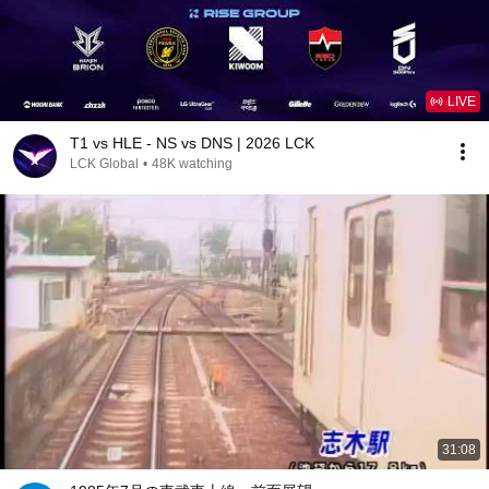
LIVE
T1 vs HLE - NS vs DNS | 2026 LCK
LCK Global
•
48K watching
31:08