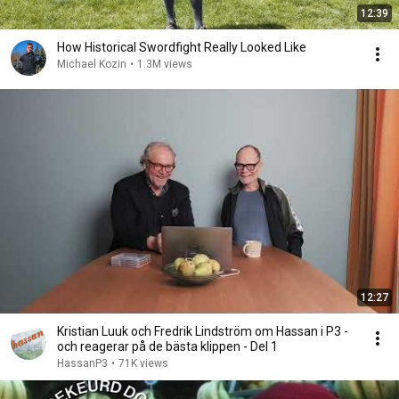
12:39
How Historical Swordfight Really Looked Like
Michael Kozin
•
1.3M views
12:27
Kristian Luuk och Fredrik Lindström om Hassan i P3 -
och reagerar på de bästa klippen - Del 1
HassanP3
•
71K views