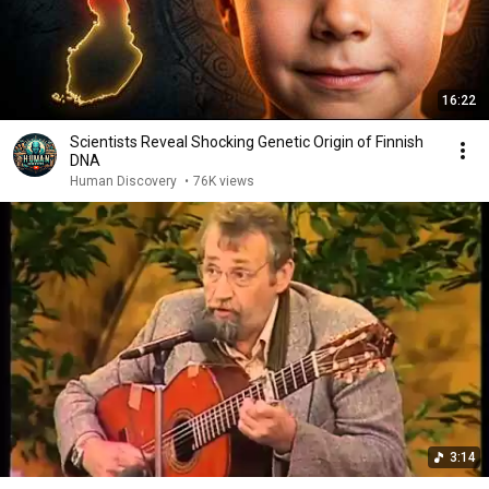
16:22
Scientists Reveal Shocking Genetic Origin of Finnish
DNA
Human Discovery
•
76K views
3:14