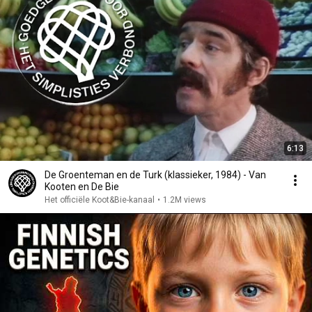
6:13
De Groenteman en de Turk (klassieker, 1984) - Van
Kooten en De Bie
Het officiële Koot&Bie-kanaal
•
1.2M views