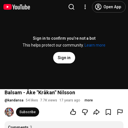
Open App
Sign in to confirm you’re not a bot
This helps protect our community.
Learn more
Sign in
Balsam - Åke "Kråkan" Nilsson
@
kandansa
54 likes
7.7K views
17 years ago
more
Subscribe
Comments
3