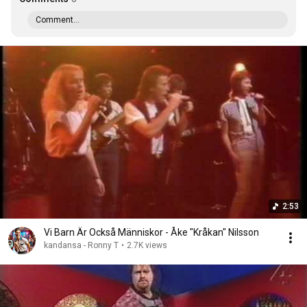
Comment...
2:53
Vi Barn Är Också Människor - Åke "Kråkan" Nilsson
kandansa - Ronny T
•
2.7K views