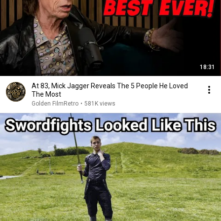
18:31
At 83, Mick Jagger Reveals The 5 People He Loved
The Most
Golden FilmRetro
•
581K views