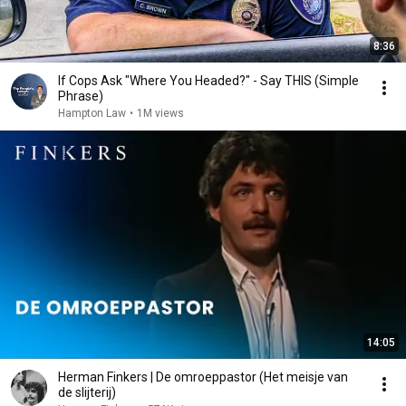
8:36
If Cops Ask "Where You Headed?" - Say THIS (Simple
Phrase)
Hampton Law
•
1M views
14:05
Herman Finkers | De omroeppastor (Het meisje van
de slijterij)