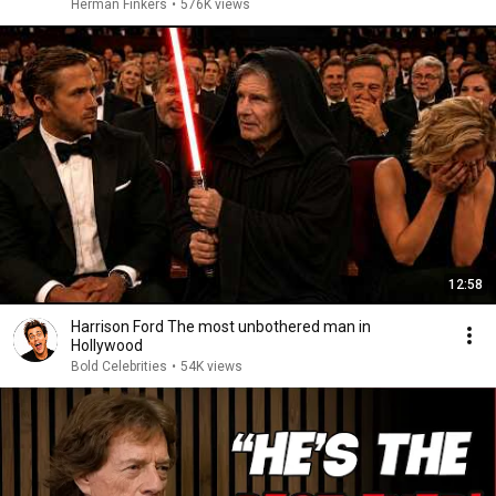
Herman Finkers
•
576K views
12:58
Harrison Ford The most unbothered man in
Hollywood
Bold Celebrities
•
54K views