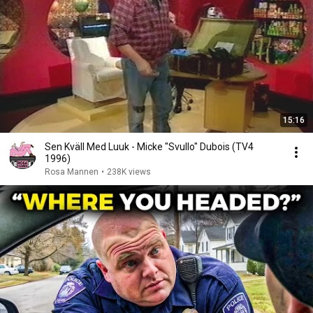
15:16
Sen Kväll Med Luuk - Micke "Svullo" Dubois (TV4
1996)
Rosa Mannen
•
238K views