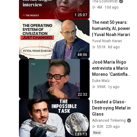
Economist
The Economist
4M
10d ago
1:25:07
The next 50 years: 
humanity, AI, power 
| Yuval Noah Harari
Yuval Noah Harari
551K
8d ago
48:06
José María Íñigo 
entrevista a Mario 
Moreno ‘Cantinflas’ 
30/11/1983
Duke Maíz
396K
1y ago
22:32
I Sealed a Glass-
Destroying Metal in 
Glass
Advanced Tinkering
82K
22h ago
New
1:11:13