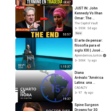
24:47
JUST IN: John 
Kennedy Vs Ilhan 
Omar: The 
Financial Evidence 
The Capitol Vault
Nobody Saw 
593K
5d ago
Coming
New
53:57
El arte de pensar: 
filosofía para el 
siglo XXI | José 
Carlos Ruiz, 
AprendemosJuntos
filósofo y profesor
506K
1y ago
1:15:37
Diana 
Arévalo:“América 
Latina: una 
tendencia 
CADALTV
autoritaria q 
97
4y ago
censura y reprime 
19:37
expresiones 
Spine Surgeon 
artísticas"
Drowns for 30 