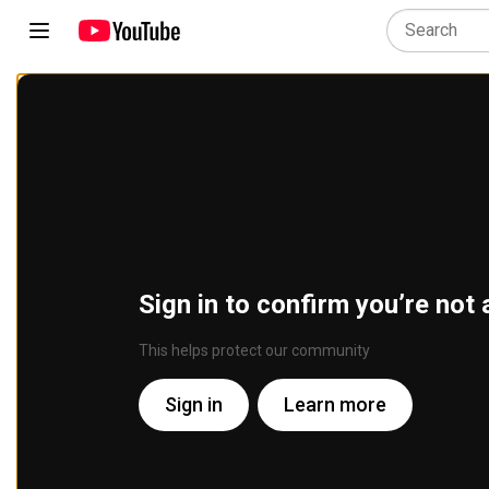
Sign in to confirm you’re not 
This helps protect our community
Sign in
Learn more