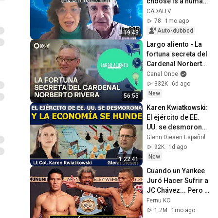
choose is a human 
right, and that is 
CADALTV
what we 
78
1mo ago
Venezuelans want"
Auto-dubbed
19:43
Largo aliento - La 
fortuna secreta del 
Cardenal Norberto 
Rivera (01/08/2026)
Canal Once
332K
6d ago
New
56:55
Karen Kwiatkowski: 
El ejército de EE. 
UU. se desmorona 
y la economía se 
Glenn Diesen Español
hunde
92K
1d ago
New
1:22:41
Cuando un Yankee 
Juró Hacer Sufrir a 
JC Chávez... Pero 
le Dió la Paliza del 
Fernu KO
Año!
1.2M
1mo ago