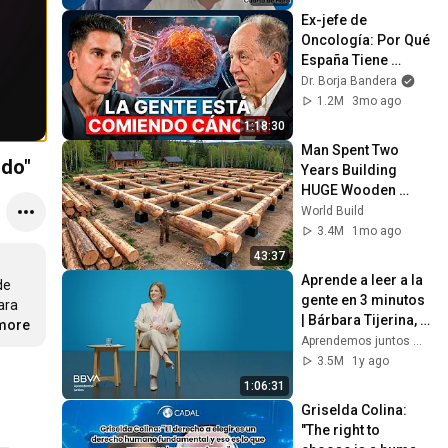
Ex-jefe de 
Oncología: Por Qué 
España Tiene 
Tantos Casos de 
Dr. Borja Bandera
Cáncer (la 
1.2M
3mo ago
respuesta, en tu 
1:18:30
plato)
Man Spent Two 
ndo"
Years Building 
HUGE Wooden 
House for his 
World Build
Family | Start to 
3.4M
1mo ago
Finish by 
43:37
@bjornbrenton
Aprende a leer a la 
e 
gente en 3 minutos 
ra 
| Bárbara Tijerina, 
.more
experta en 
Aprendemos juntos Mex
comunicación no 
3.5M
1y ago
verbal
1:06:31
Griselda Colina: 
"The right to 