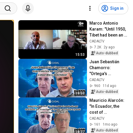
Sign in
Marco Antonio 
Karam: "Until 1950, 
Tibet had been an 
independent nation"
CADALTV
7.2K
2y ago
Auto-dubbed
15:53
Juan Sebastián 
Chamorro: 
"Ortega's 
statements are 
CADALTV
those of cowardice 
960
11d ago
and weakness"
Auto-dubbed
19:53
Mauricio Alarcón: 
"In Ecuador, the 
cost of 
investigating those 
CADALTV
in power is starting 
161
1mo ago
to take a ver...
Auto-dubbed
18:37