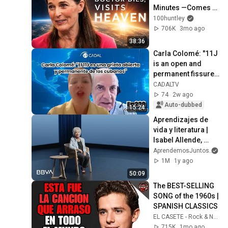
Minutes —Comes 
Back With a List
100huntley
706K
3mo ago
38:36
Carla Colomé: "11J 
is an open and 
permanent fissure 
for Cubans"
CADALTV
74
2w ago
Auto-dubbed
15:24
Aprendizajes de 
vida y literatura | 
Isabel Allende, 
escritora
AprendemosJuntos
an
1M
1y ago
50:09
The BEST-SELLING 
SONG of the 1960s | 
SPANISH CLASSICS
EL CASETE - Rock & Nostalgia
715K
1mo ago