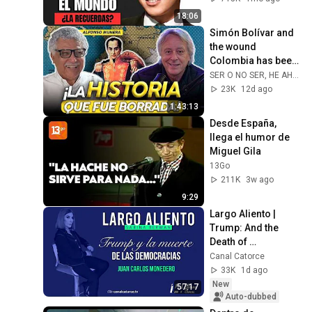
18:06
Simón Bolívar and 
the wound 
Colombia has been 
carrying for 200 
SER O NO SER, HE AHÍ EL PODCAST
years | To be or not 
23K
12d ago
to be, that i...
1:43:13
Desde España, 
llega el humor de 
Miguel Gila
13Go
211K
3w ago
9:29
Largo Aliento | 
Trump: And the 
Death of 
Democracies. Juan 
Canal Catorce
Carlos Monedero
33K
1d ago
New
57:17
Auto-dubbed