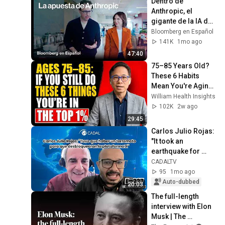
Dentro de 
Anthropic, el 
gigante de la IA de 
US$965.000 
Bloomberg en Español
millones | The 
141K
1mo ago
Circuit
47:40
75–85 Years Old? 
These 6 Habits 
Mean You're Aging 
Exceptionally Well
William Health Insights
102K
2w ago
29:45
Carlos Julio Rojas: 
"It took an 
earthquake for 
them to unblock the 
CADALTV
X platform"
95
1mo ago
Auto-dubbed
20:03
The full-length 
interview with Elon 
Musk | The 