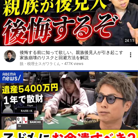
24:11
後悔する前に知って欲しい。親族後見人が引き起こす
家族崩壊のリスクと回避方法を解説
脱・税理士スガワラくん
•
477K views