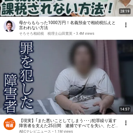
28:19
母からもらった1000万円！名義預金で相続税払えと
言われない方法
そろそろ相続税 税理士山田寛英
•
3.4M views
14:57
【現実】｢また悪いことしてしまう･･･｣犯罪繰り返す
障害者を支えた25日間 逮捕ですべてを失い、たど
り着いた先に･･･【#ウラドリ】
ABCテレビニュース
•
1.1M views