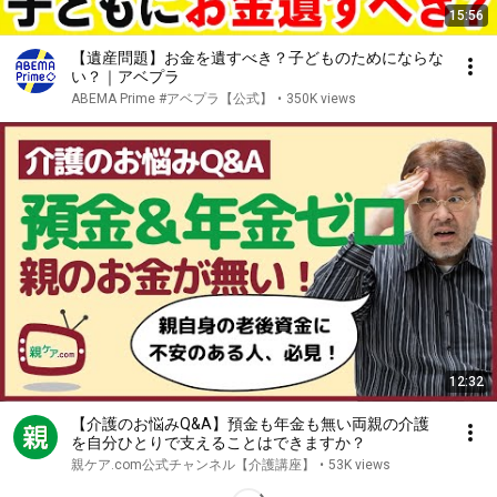
15:56
【遺産問題】お金を遺すべき？子どものためにならな
い？｜アベプラ
ABEMA Prime #アベプラ【公式】
•
350K views
12:32
【介護のお悩みQ&A】預金も年金も無い両親の介護
を自分ひとりで支えることはできますか？
親ケア.com公式チャンネル【介護講座】
•
53K views