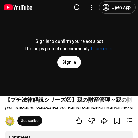
Open App
Sign in to confirm you’re not a bot
This helps protect our community.
Learn more
Sign in
【プチ法律解説シリーズ②】親の財産管理～親の財産
@
%E5%85%B5%E5%BA%AB%E7%9C%8C%E5%BC%81%E8%AD%B7%E5%A3
more
Subscribe
Comments