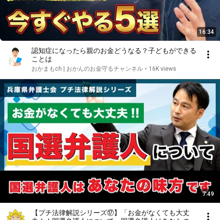
16:34
認知症になったら親のお金どうなる？子どもができる
ことは
おかまもch | おかんのお金守るチャンネル
•
16K views
7:49
【プチ法律解説シリーズ⑰】「お金がなくても大丈