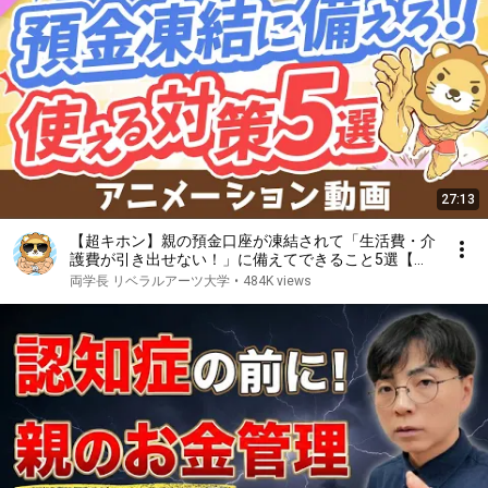
27:13
【超キホン】親の預金口座が凍結されて「生活費・介
護費が引き出せない！」に備えてできること5選【守
る編】：（アニメ動画）第368回
両学長 リベラルアーツ大学
•
484K views