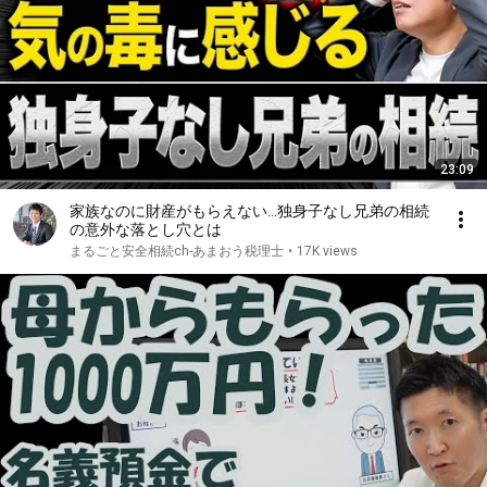
23:09
家族なのに財産がもらえない…独身子なし兄弟の相続
の意外な落とし穴とは
まるごと安全相続ch-あまおう税理士
•
17K views