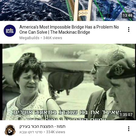
13:46
America's Most Impossible Bridge Has a Problem No
One Can Solve | The Mackinac Bridge
MegaBuilds
•
346K views
1:35:07
תמוז - הפצצת הכור בעירק
סרטי דוקו וצבא
•
334K views