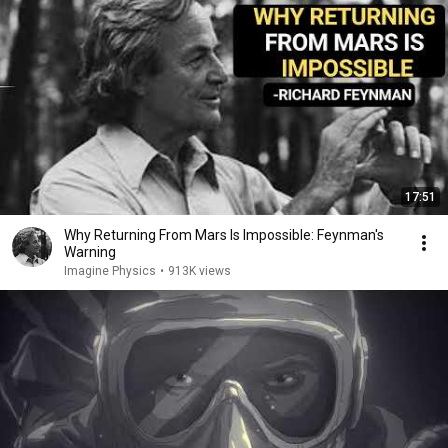
17:51
Why Returning From Mars Is Impossible: Feynman's
Warning
Imagine Physics
•
913K views