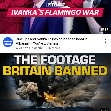
25:37
Dua Lipa and Ivanka Trump go head to head in
Albania | If You're Listening
ABC News In-depth
•
1.2M views
21:41