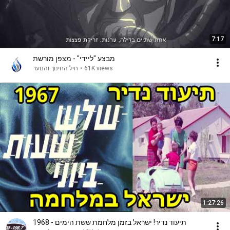
7:17
מבצע "ליידי" - מצפן מורשת
חיל החינוך והנוער
•
61K views
1:27:26
תיעוד נדיר! ישראל בזמן מלחמת ששת הימים - 1968