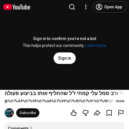
Open App
Sign in to confirm you’re not a bot
This helps protect our community.
Learn more
Sign in
אמיר ורב סמל עלי קמחי ז"ל שהחליף אותו בביצוע פעולה
@
%D7%A9%D7%99%D7%A8%D7%99%D7%9D%D7%91%D7%9B%D7%99%D7
more
Subscribe
Comments
5