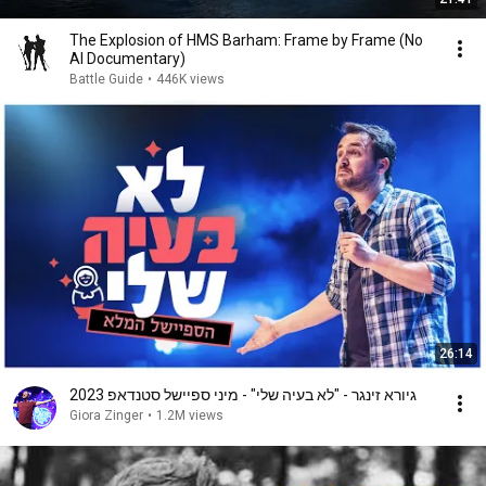
The Explosion of HMS Barham: Frame by Frame (No
AI Documentary)
Battle Guide
•
446K views
26:14
גיורא זינגר - "לא בעיה שלי" - מיני ספיישל סטנדאפ 2023
Giora Zinger
•
1.2M views