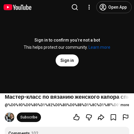
Open App
Sign in to confirm you’re not a bot
This helps protect our community.
Learn more
Sign in
Мастер-класс по вязанию женского капора спи
@
%D0%9D%D0%B0%D1%82%D0%B0%D0%BB%D1%8C%D1%8F%D0%92%D0
more
Subscribe
Comments
102