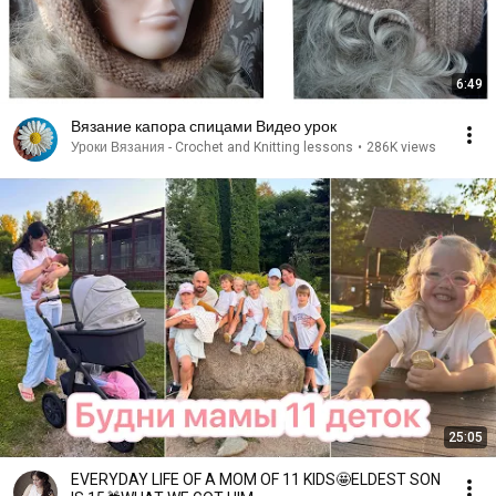
6:49
Вязание капора спицами Видео урок
Уроки Вязания - Crochet and Knitting lessons
•
286K views
25:05
EVERYDAY LIFE OF A MOM OF 11 KIDS🤩ELDEST SON