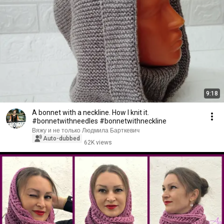
9:18
A bonnet with a neckline. How I knit it.
#bonnetwithneedles #bonnetwithneckline
Вяжу и не только Людмила Барткевич
Auto-dubbed
62K views