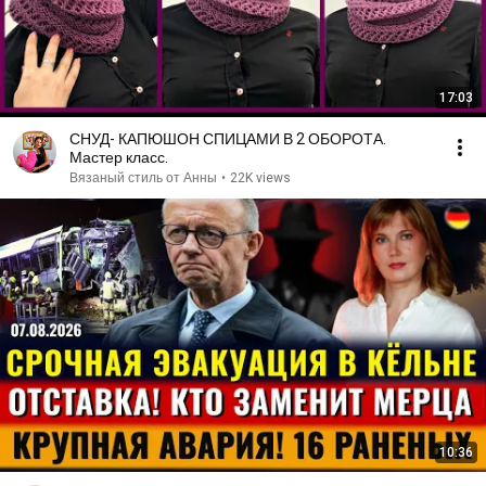
17:03
СНУД- КАПЮШОН СПИЦАМИ В 2 ОБОРОТА.
Мастер класс.
Вязаный стиль от Анны
•
22K views
10:36