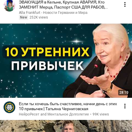
ЭВАКУАЦИЯ в Кельне, Крупная АВАРИЯ, Кто
ЗАМЕНИТ Мерца, Паспорт США ДЛЯ РАБОВ,
Новости Германии
Alla Frankfurt - Новости Германии и Мира
New
252K views
28:10
Если ты хочешь быть счастливее, начни день с этих
10 привычек | Татьяна Черниговская
НейроРесет and Ментальное Долголетие
•
99K views