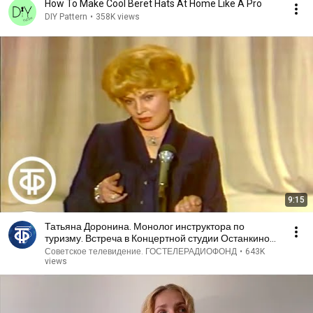
How To Make Cool Beret Hats At Home Like A Pro
DIY Pattern
•
358K views
9:15
Татьяна Доронина. Монолог инструктора по
туризму. Встреча в Концертной студии Останкино
(1982)
Советское телевидение. ГОСТЕЛЕРАДИОФОНД
•
643K
views