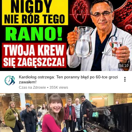
58:10
Kardiolog ostrzega: Ten poranny błąd po 60-tce grozi
zawałem!
Czas na Zdrowie
•
355K views