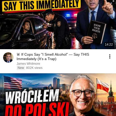
14:22
🚨 If Cops Say "I Smell Alcohol" — Say THIS
Immediately (It's a Trap)
James Whitmore
New
802K views