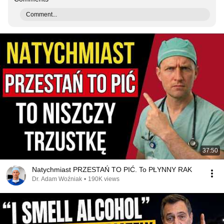
Comment...
37:50
Natychmiast PRZESTAŃ TO PIĆ. To PŁYNNY RAK
Dr. Adam Woźniak
•
190K views