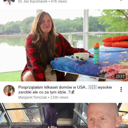
Dr. Jan Kaczmarek
•
47K views
25:12
Posprzątałam kilkaset domów w USA.. 🇺🇸 wysokie
zarobki ale co za tym idzie..?💰
Margaret Tomczak
•
133K views