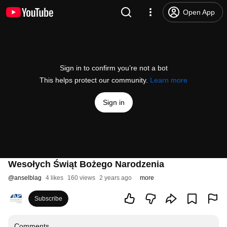
Open App
Sign in to confirm you’re not a bot
This helps protect our community.
Learn more
Sign in
Wesołych Świąt Bożego Narodzenia
@
anselblag
4 likes
160 views
2 years ago
more
Subscribe
Comments