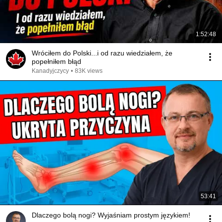
1:52:48
Wróciłem do Polski...i od razu wiedziałem, że
popełniłem błąd
Kanadyjczycy
•
83K views
53:41
Dlaczego bolą nogi? Wyjaśniam prostym językiem!