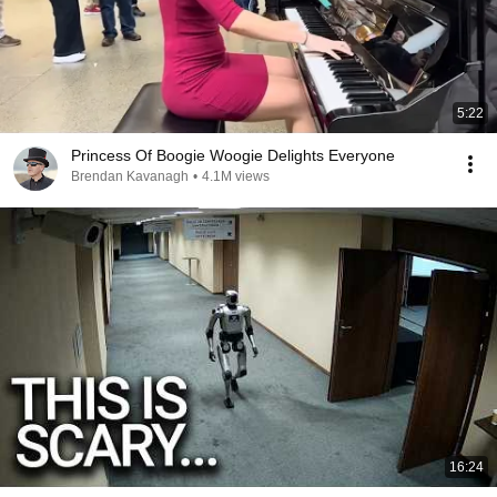
5:22
Princess Of Boogie Woogie Delights Everyone
Brendan Kavanagh
•
4.1M views
16:24