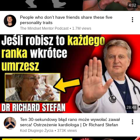
4:02
People who don’t have friends share these five
personality traits
The Mindset Mentor Podcast
•
1.7M views
28:48
Ten 30-sekundowy błąd rano może wywołać zawał
serca! Ostrzeżenie kardiologa | Dr Richard Stefan
Kod Długiego Życia
•
373K views