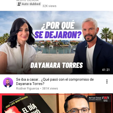
NEURO CIENCIA
Auto-dubbed
32K views
41:21
Se iba a casar… ¿Qué pasó con el compromiso de
Dayanara Torres?
Rodner Figueroa
•
381K views