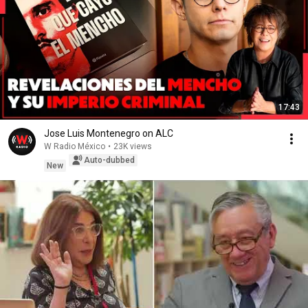
17:43
Jose Luis Montenegro on ALC
W Radio México
•
23K views
Auto-dubbed
New