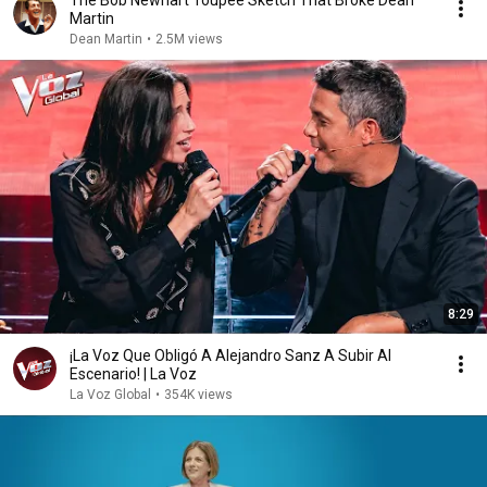
The Bob Newhart Toupee Sketch That Broke Dean
Martin
Dean Martin
•
2.5M views
8:29
¡La Voz Que Obligó A Alejandro Sanz A Subir Al
Escenario! | La Voz
La Voz Global
•
354K views