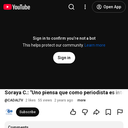
Open App
Sign in to confirm you’re not a bot
This helps protect our community.
Learn more
Sign in
Soraya C.: "Uno piensa que como periodista es intoc
@
CADALTV
2 likes
55 views
2 years ago
more
Subscribe
Comments