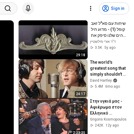
Sign in
שיחות עם סא"ל זאב 
קופל (1) - מדוע חיל 
הים שלנו סיפק את 
הסחורה במלחמת יום 
ד"ר אורי מילשטיין
הכיפורים ואחרים 
3.5K
5y ago
נכשלו!
29:18
The world's 
greatest song that 
simply shouldn't 
exist
David Hartley
5.4M
6mo ago
24:17
Στην υγειά μας - 
Αφιέρωμα στον 
Ελληνικό 
Κινηματογράφο 
Grigoris Κosmopoulos
(Alpha 16/11/2013)
242K
12y ago
2:23:25