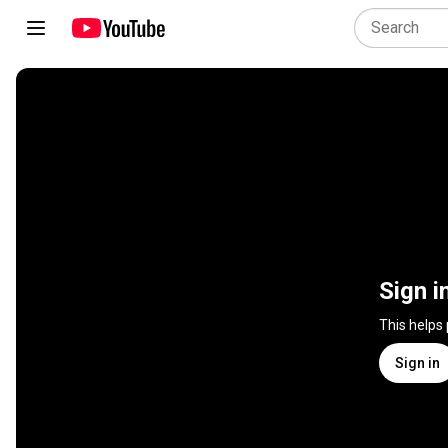
Sign i
This helps
Sign in