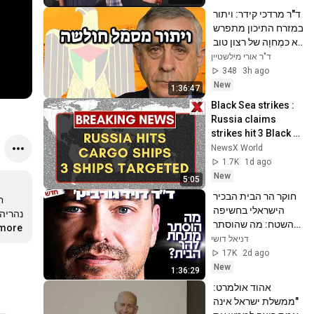
ד"ר מרדכי קידר: ויתור 
במזרח התיכון מתפרש 
לא כמֶחוָה של רצון טוב 
אלא כחולשה וכאות 
ד"ר אורי מילשטיין
לכך שאפשר לדרוש 
348
3h ago
עוד
New
1:36:47
Black Sea strikes : 
Russia claims 
strikes hit 3 Black 
Sea cargo ships | 
NewsX World
NewsX World
1.7K
1d ago
New
5:05
חוקר הר הבית הבכיר 
הישראלי בחשיפה 
מהשטח: מה שהוסתר 
.more
מתחת להר הבית ישנה 
דניאל דושי
את ההיסטוריה 
17K
2d ago
היהודית לתמיד!
New
1:36:29
אהוד אולמרט: 
"ממשלת ישראל אינה 