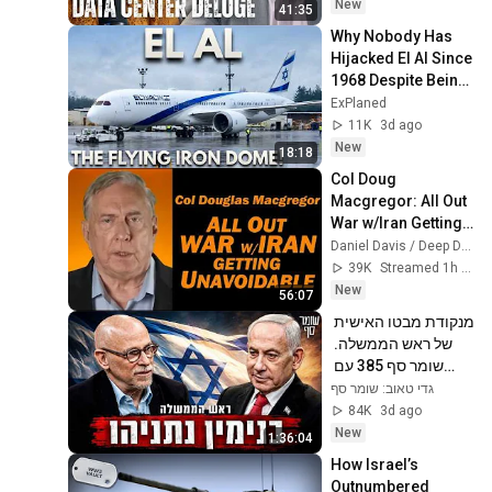
State(w/Whitney 
New
41:35
Webb) |TCHR
Why Nobody Has 
Hijacked El Al Since 
1968 Despite Being 
The Most Attacked 
ExPlaned
Airline On Earth!
11K
3d ago
New
18:18
Col Doug 
Macgregor: All Out 
War w/Iran Getting 
Unavoidable
Daniel Davis / Deep Dive
39K
Streamed 1h ago
New
56:07
מנקודת מבטו האישית 
של ראש הממשלה. 
שומר סף 385 עם 
בנימין נתניהו
גדי טאוב: שומר סף
84K
3d ago
New
1:36:04
How Israel’s 
Outnumbered 