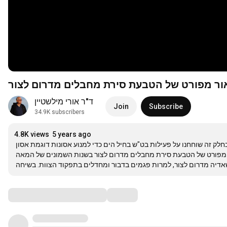
ד"ר אורי מילשטיין
Join
Subscribe
34.9K subscribers
4.8K views
5 years ago
חלק שלישי בשיחה ביני ובין קברניט מצטיין בספינת דַּבּוּר, סא"ל במיל' זאב קופל. בחלק זה שוחחנו על פעילות בט"ש בחיל הים כדי למנוע אסונות דוגמת אסון 
נהריה ואסון כביש החוף; על תפקוד הדַּבּוּרים במלחמת לבנון הראשונה, והעיקר: תיאור מפורט של הטבעת סירת מחבלים מדרום לצור בשנות השמונים של המאה 
אדיה מדרום לצור, למרות פגמים בדבור ומחדלים בתפקוד הצוות. בשיחה
Comments