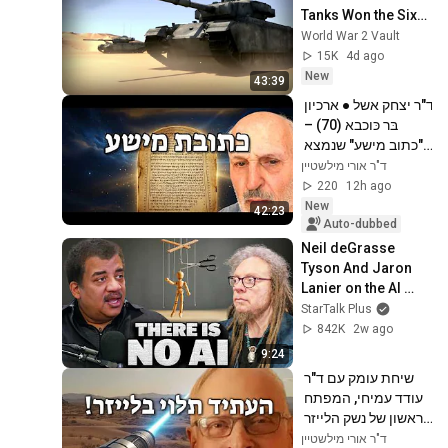
Tanks Won the Six-
Day War - The Sinai 
World War 2 Vault
Showdown 
15K
4d ago
Explained
New
43:39
ד"ר יצחק אשל ● ארכיון 
בּר כּוכבא (70) – 
"כתוב מישע" שנמצא 
בארכיון חשובה להבנת 
ד"ר אורי מילשטיין
הארועים בממלכת 
220
12h ago
מואב
New
42:23
Auto-dubbed
Neil deGrasse 
Tyson And Jaron 
Lanier on the AI 
Illusion
StarTalk Plus
842K
2w ago
9:24
שיחת עומק עם ד"ר 
עודד עמיחי, המפתח 
הראשון של נשק הלייזר 
בישראל, על המאבק 
ד"ר אורי מילשטיין