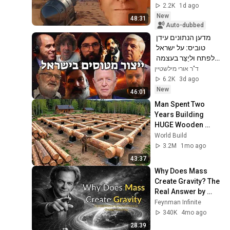
לפיתוחו ועל הצפי 
2.2K
1d ago
לעתיד
New
48:31
Auto-dubbed
מדען הנתונים עידן 
טוביס: על ישראל 
לפתח וּליַצֵּר בעצמה 
מטוסים חמקניים 
ד"ר אורי מילשטיין
מתקדמים מאוד – אף 
6.2K
3d ago
יותר מ-F35
New
46:01
Man Spent Two 
Years Building 
HUGE Wooden 
House for his 
World Build
Family | Start to 
3.2M
1mo ago
Finish by 
43:37
@bjornbrenton
Why Does Mass 
Create Gravity? The 
Real Answer by 
Richard Feynman 
Feynman Infinite
Changes Everything
340K
4mo ago
28:39