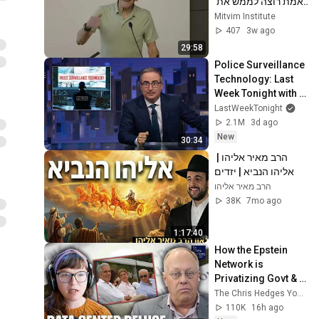
באמת רוצה לממש את 
תוכנית 20 הנקודות"
Mitvim Institute
407
3w ago
29:58
Police Surveillance 
Technology: Last 
Week Tonight with 
John Oliver (HBO)
LastWeekTonight
2.1M
3d ago
New
30:34
הרב מאיר אליהו | 
אליהו הנביא | יזדים
הרב מאיר אליהו
38K
7mo ago
1:17:40
How the Epstein 
Network is 
Privatizing Govt & 
Building the 
The Chris Hedges YouTube Channel
Surveillance 
110K
16h ago