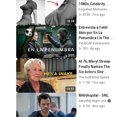
1980s Celebrity 
Photos Hidden for 
Forgotten Moments
Decades | 
875K
7mo ago
Forgotten Moments
18:28
Entrevista a Fatih 
Akin por En La 
Penumbra | In The 
Fade  | Filmoteca 
TVUDLAP Entretenimiento
Digital
301
8y ago
5:05
At 76, Meryl Streep 
Finally Names The 
Six Actors She 
Hated The Most
The Godfather Speed
1.1M
7mo ago
19:51
MAHAspital - SNL
Saturday Night Live
4.1M
4mo ago