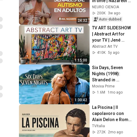
in time | Nazareth 
Castellanos
NEURO CIENCIA
200K
3w ago
Auto-dubbed
24:32
TV ART SLIDESHOW 
| Abstract Art for 
your TV | Jené 
Stephaniuk | 1hour 
Abstract Art TV
of 4K HD Paintings
410K
5y ago
1:15:00
Six Days, Seven 
Nights (1998): 
Stranded in 
Paradise With a 
Movixa Prime
Grumpy Pilot!
1.6M
1mo ago
1:30:42
La Piscina | Il 
capolavoro con 
Alain Delon e Romy 
Schneider 
TVItalia
completo (4K)
272K
2mo ago