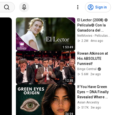
Sign in
El Lector (2008) 🟣
Película🟣 Con la 
Ganadora del 
Oscar KATE 
NetMovies - Películas En Español
WINSLET 🟣
2.2M
4mo ago
NetMovies - 
1:53:49
Películas En 
Rowan Atkinson at 
Español
His ABSOLUTE 
Funniest!
Binge Central
5.6M
2w ago
12:35
If You Have Green 
Eyes — DNA Finally 
Revealed Where 
They Really Come 
Asian Ancestry
From
517K
3w ago
24:59