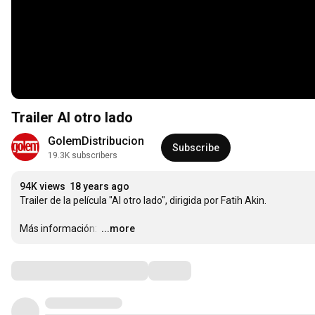
Trailer Al otro lado
GolemDistribucion
Subscribe
19.3K subscribers
94K views
18 years ago
Trailer de la película "Al otro lado", dirigida por Fatih Akin.

Más información: 
…
...more
Comments