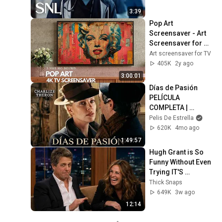
3:39
Pop Art 
Screensaver - Art 
Screensaver for 
your TV
Art screensaver for TV
405K
2y ago
3:00:01
Días de Pasión 
PELÍCULA 
COMPLETA | 
Películas 
Pelis De Estrella
Románticas | 
620K
4mo ago
Charlize Theron & 
1:49:57
Penélope Cruz
Hugh Grant is So 
Funny Without Even 
Trying IT'S 
RIDICULOUS!
Thick Snaps
649K
3w ago
12:14