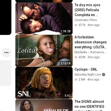
Te doy mis ojos 
(2003) Película 
Completa en 
Español | Ganadora 
Cinematic Films
de 7 Goyas
477K
4mo ago
1:36:28
A forbidden 
obsession changes 
everything: LOLITA | 
Psychological 
Maribelle – Romance, Comedy & Drama Movies for YOU
Drama | Full Movie 
429K
3mo ago
HD 1997
2:10:18
Cyclops - SNL
Saturday Night Live
2.8M
4mo ago
5:42
The SIGNS almost 
no one IDENTIFIES 