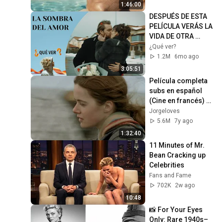
1:46:00
DESPUÉS DE ESTA 
PELÍCULA VERÁS LA 
VIDA DE OTRA 
MANERA... "LA 
¿Qué ver?
SOMBRA DEL 
1.2M
6mo ago
AMOR". TODAS LAS 
3:05:51
SERIES
Película completa 
subs en español 
(Cine en francés) 
De mis favoritas
Jorgeloves
5.6M
7y ago
1:32:40
11 Minutes of Mr. 
Bean Cracking up 
Celebrities
Fans and Fame
702K
2w ago
10:48
📸 For Your Eyes 
Only: Rare 1940s–