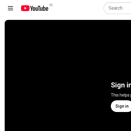
ES
Sign i
This helps
Sign in