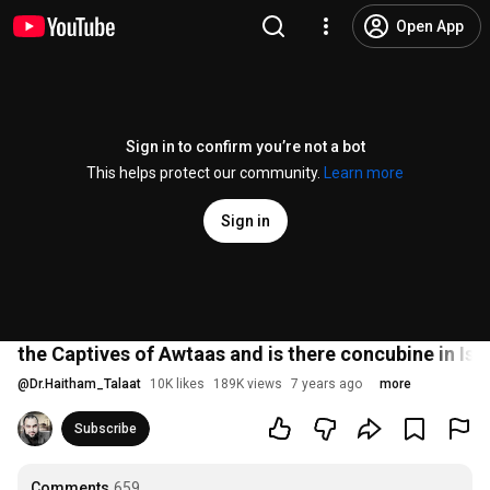
Open App
Sign in to confirm you’re not a bot
This helps protect our community.
Learn more
Sign in
@
Dr.Haitham_Talaat
10K likes
189K views
7 years ago
more
Subscribe
Comments
659