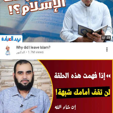
51:48
Why did I leave Islam?
1.7M views
•
الدكتور