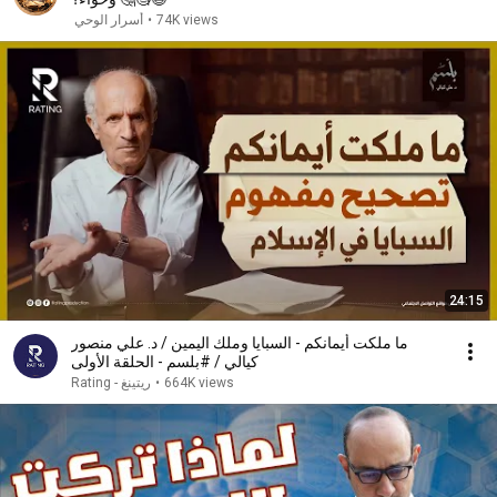
74K views
•
أسرار الوحي
24:15
ما ملكت أيمانكم - السبايا وملك اليمين / د. علي منصور
كيالي / #بلسم - الحلقة الأولى
664K views
•
ريتينغ - Rating