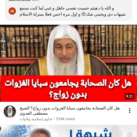
و الله يا د.هيثم حسيت نفسي جاهل و غبي لما كنت بسمع 
الشبهات دي ويجيني شك😔 و اول مرة احس فعلا بمنزلة الاسلام
😢 و اني مسلم فاهم ديني بجد والله شكرا لحضرتك علي الرد و 
يا رب يكثر من امثالك 😊
9:21
هل كان الصحابة يجامعون سبايا الغزوات بدون زواج؟ الشيخ
مصطفى العدوى
534K views
•
فتاوى إسلامية وتلاوات