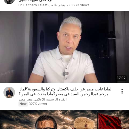
397K views
•
د. هيثم طلعت Dr. Haitham Talaat
37:02
لماذا غابت مصر عن حلف باكستان وتركيا والسعودية؟لماذا
يرجم عبدالرحمن السيد في مصر؟ماذا يحدث في اليمن؟
القناة الرسمية للإعلامي معتز مطر
New
327K views