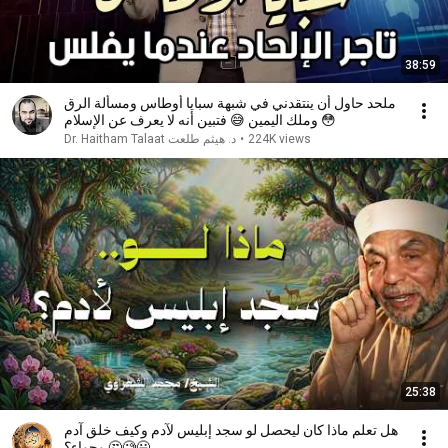
38:59
ملحد حاول أن ينتقدني في شبهة سبايا أوطاس ومسألة الرق
وملك اليمين 😅 فتبين أنه لا يعرف عن الإسلام 😳
224K views
•
د. هيثم طلعت Dr. Haitham Talaat
25:38
هل تعلم ماذا كان ليحصل لو سجد إبليس لآدم وكيف خلق آدم
وحواء؟ 🤔🧐😃