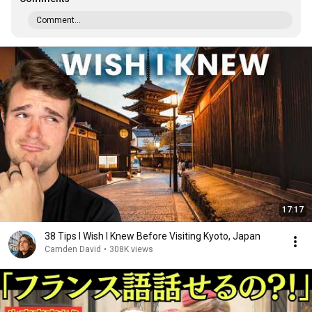
Comment...
17:17
38 Tips I Wish I Knew Before Visiting Kyoto, Japan
Camden David
•
308K views