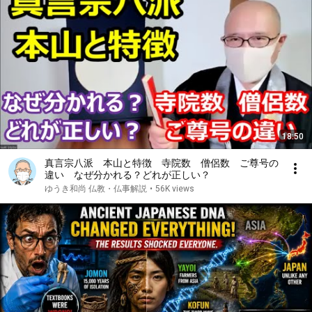
18:50
真言宗八派 本山と特徴 寺院数 僧侶数 ご尊号の
違い なぜ分かれる？どれが正しい？
ゆうき和尚 仏教・仏事解説
•
56K views