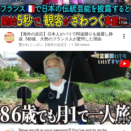
17:06
【海外の反応】日本人がパリで阿波踊りを披露し静
寂…5秒後、大勢のフランス人が驚愕した理由
繋がれニッポン【海外の反応】
•
1.2M views
19:15
[How much is your pension?] You've got to go by