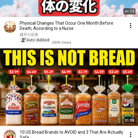
41:13
Physical Changes That Occur One Month Before
Death, According to a Nurse
歳月の足跡
Auto-dubbed
280K views
31:08
10 US Bread Brands to AVOID and 3 That Are Actually
Safe