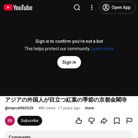
Open App
Sign in to confirm you’re not a bot
This helps protect our community.
Learn more
Sign in
アジアの外国人が目立つ紅葉の季節の京都金閣寺
@
marcel060329
48K views
17 years ago
more
Subscribe
Comments