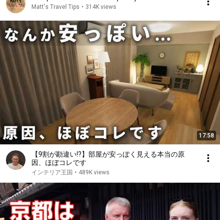
Matt's Travel Tips
•
314K views
17:58
【9割が勘違い!?】部屋が安っぽく見える本当の原
因、ほぼコレです
インテリア王国
•
489K views