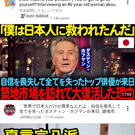
yourself!! Interviewing an 86-year-old woman abou...
年金額聞いてもいいですか
Auto-dubbed
1.1M views
17:03
「世界で日本人だけが異常なんだよ」自信を喪失して
全てを失ったダスティン・ホフマンが来日…築地市場
を訪れて大復活した理由【海外の反応】
JAPANの品格
•
111K views