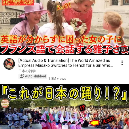
9:53
[Actual Audio & Translation] The World Amazed as
Empress Masako Switches to French for a Girl Who...
日本の雑学
Auto-dubbed
1.8M views