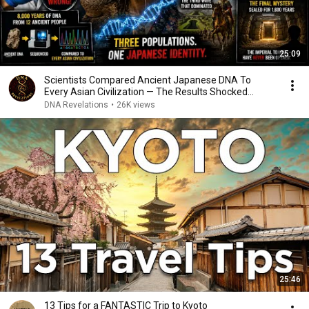
25:09
Scientists Compared Ancient Japanese DNA To
Every Asian Civilization — The Results Shocked
Everyone
DNA Revelations
•
26K views
25:46
13 Tips for a FANTASTIC Trip to Kyoto