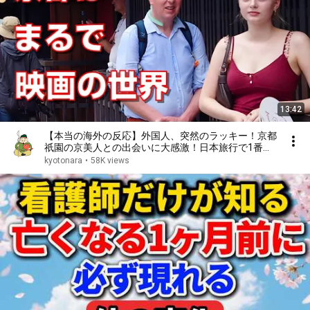
13:42
【本当の海外の反応】外国人、突然のラッキー！京都
祇園の京美人との出会いに大感激！日本旅行で1番の
思い出をしらべてみたら
kyotonara
•
58K views