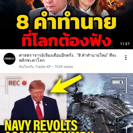
11:57
ศาสตราจารย์เจียงเตือนอีกครั้ง... "8 คำทำนายใหม่" ที่จะ
พลิกชะตาโลก
ทันโลกกับ Trader KP
•
702K views