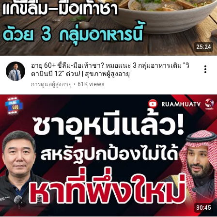
25:24
อายุ 60+ ขี้ลืม-มือเท้าชา? หมอแนะ 3 กลุ่มอาหารเติม "วิ
ตามินบี 12" ด่วน! | สุขภาพผู้สูงอายุ
การดูแลผู้สูงอายุ
•
61K views
30:45