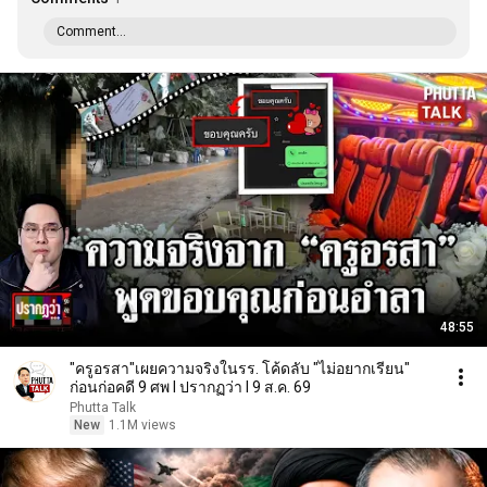
Comment...
48:55
"ครูอรสา"เผยความจริงในรร. โค้ดลับ "ไม่อยากเรียน"
ก่อนก่อคดี 9 ศพ l ปรากฏว่า l 9 ส.ค. 69
Phutta Talk
New
1.1M views