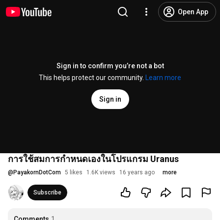
Open App
Sign in to confirm you’re not a bot
This helps protect our community.
Learn more
Sign in
การใช้สมการกำหนดเองในโปรแกรม Uranus
@
PayakornDotCom
5 likes
1.6K views
16 years ago
more
Subscribe
Comments
1