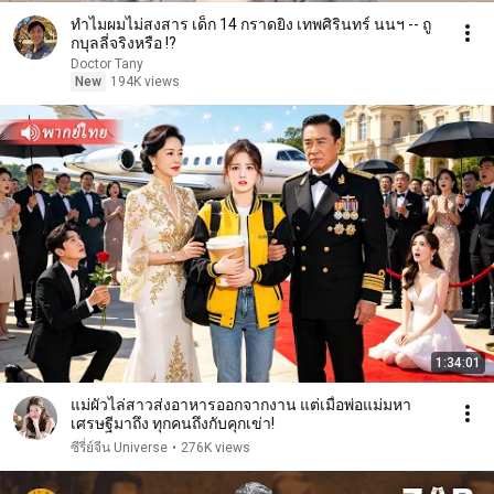
ทำไมผมไม่สงสาร เด็ก 14 กราดยิง เทพศิรินทร์ นนฯ -- ถู
กบุลลี่จริงหรือ !?
Doctor Tany
New
194K views
1:34:01
แม่ผัวไล่สาวส่งอาหารออกจากงาน แต่เมื่อพ่อแม่มหา
เศรษฐีมาถึง ทุกคนถึงกับคุกเข่า!
ซีรี่ย์จีน Universe
•
276K views