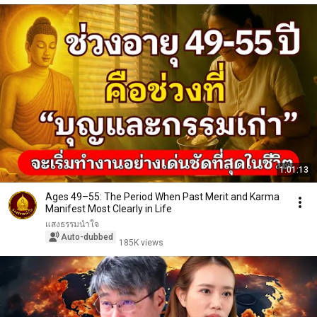
1:01:13
Ages 49–55: The Period When Past Merit and Karma
Manifest Most Clearly in Life
แสงธรรมนำใจ
Auto-dubbed
185K views