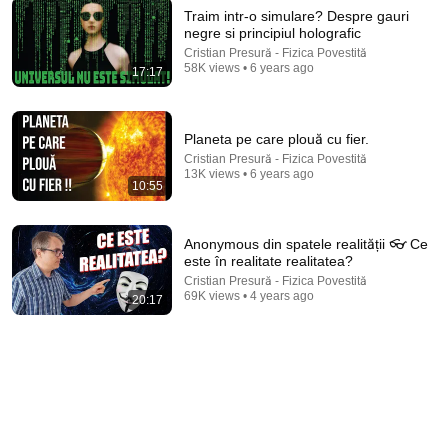
Traim intr-o simulare? Despre gauri
negre si principiul holografic
41:45
Cristian Presură - Fizica Povestită
58K views • 6 years ago
17:17
Cartea tibetană a morților - Oreste Teodorescu
Canal 33
•
16K views
Planeta pe care plouă cu fier.
Cristian Presură - Fizica Povestită
13K views • 6 years ago
10:55
Anonymous din spatele realității 👓 Ce
este în realitate realitatea?
Cristian Presură - Fizica Povestită
69K views • 4 years ago
20:17
1:11:13
I Sealed a Glass-Destroying Metal in Glass
Advanced Tinkering
New
153K views