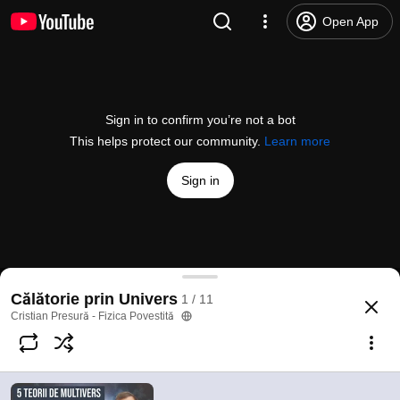
Open App
Sign in to confirm you’re not a bot
This helps protect our community.
Learn more
Sign in
Multivers. Cinci teorii
Călătorie prin Univers
1 / 11
@
presura
3.8K likes
71K views
6 years ago
more
Cristian Presură - Fizica Povestită
Subscribe
Comments
341