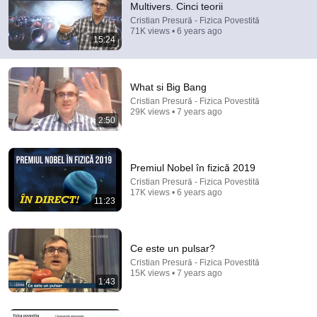
Multivers. Cinci teorii
Cristian Presură - Fizica Povestită
Comment...
71K views • 6 years ago
15:24
What si Big Bang
Cristian Presură - Fizica Povestită
29K views • 7 years ago
2:50
Premiul Nobel în fizică 2019
Cristian Presură - Fizica Povestită
17K views • 6 years ago
11:23
22:36
Cum să întelegi Teoria Relativității
Ce este un pulsar?
Zaiafet
•
254K views
Cristian Presură - Fizica Povestită
15K views • 7 years ago
1:43