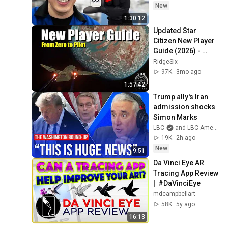
New
1:30:12
Updated Star 
Citizen New Player 
Guide (2026) - 
Complete Beginner 
RidgeSix
Gameplay Tutorial
97K
3mo ago
1:57:42
Trump ally's Iran 
admission shocks 
Simon Marks
LBC
and LBC America
19K
2h ago
New
9:51
Da Vinci Eye AR 
Tracing App Review  
|  #DaVinciEye
mdcampbellart
58K
5y ago
16:13