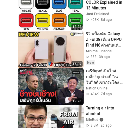
COLOR Explained in 
13 Minutes
Just Explained
403K
8d ago
13:23
รีวิวเบื้องต้น Galaxy 
Z Fold8 เทียบ OPPO 
Find N6 ต่างกันแค่
ไหน?
Minimal Channel
383
3h ago
New
16:07
เสรีพิศุทธ์เมินไกล่
เกลี่ย! บุกศาลบี้ "เน
วิน" คดีเขากระโดง | 
ยุคลชนข่าว LiVE
Nation Online
434K
7d ago
19:26
Turning air into 
alcohol
NileRed
3.5M
2d ago