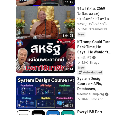
11:15
รีรัน l 8 ส.ค. 2569 
ไลฟ์สดหลวงปู่
ปราโมทย์ ปาโมชฺโช
หลวงปู่ปราโมทย์ ปาโมชฺโช
15K
Streamed 13h ago
New
1:04:24
If Trump Could Turn 
Back Time, He 
Says!! He Wouldn't 
Trust Netanyahu | 
รวมหัว ทีวี
Tham Dai Jan Aug 
5.9K
3h ago
8, 2026
New
32:14
Auto-dubbed
System Design 
Course – APIs, 
Databases, 
Caching, CDNs, 
freeCodeCamp.org
Load Balancing & 
804K
3mo ago
Production Infra
2:05:22
Every USB Port 