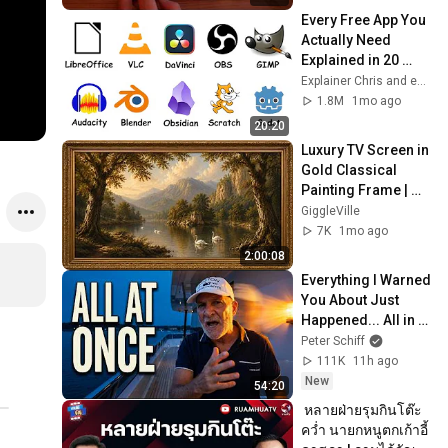
Every Free App You 
Actually Need 
Explained in 20 
Minutes
Explainer Chris and explainerguy01
1.8M
1mo ago
20:20
Luxury TV Screen in 
Gold Classical 
Painting Frame | 
Elegant TV 
GiggleVille
Wallpaper 
7K
1mo ago
Inspiration
2:00:08
Everything I Warned 
You About Just 
Happened... All in 
One Week
Peter Schiff
111K
11h ago
New
54:20
 หลายฝ่ายรุมกินโต๊ะ  
คว่ำ นายกหนูตกเก้าอี้