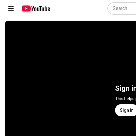
Sign i
This helps
Sign in