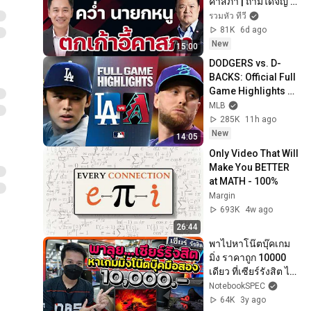
คาสภา | ถามได้จัญ 2 
สค 69
รวมหัว ทีวี
81K
6d ago
New
15:00
DODGERS vs. D-
BACKS: Official Full 
Game Highlights 
(August 7) | 2026 
MLB
MLB Season
285K
11h ago
New
14:05
Only Video That Will 
Make You BETTER 
at MATH - 100%
Margin
693K
4w ago
26:44
พาไปหาโน๊ตบุ๊คเกม
มิ่ง ราคาถูก 10000 
เดียว ที่เซียร์รังสิต ได้
เฉยยย!
NotebookSPEC
64K
3y ago