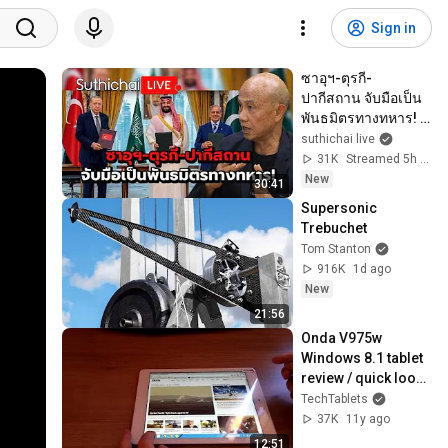
Sign in
ซาอุฯ-ตุรกี-
ปากีสถาน จับมือเป็น
พันธมิตรทางทหาร! 
Suthichai Live 8-8-
suthichai live
2569
31K
Streamed 5h ago
New
30:41
Supersonic 
Trebuchet
Tom Stanton
916K
1d ago
New
21:56
Onda V975w 
Windows 8.1 tablet 
review / quick look 
(English)
TechTablets
37K
11y ago
12:51