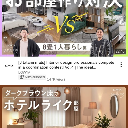
22:40
[8 tatami mats] Interior design professionals compete
in a coordination contest! Vol.4 [The ideal...
LOWYA
Auto-dubbed
147K views