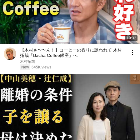
19:32
【木村さ〜〜ん！】コーヒーの香りに誘われて 木村
拓哉「Bacha Coffee銀座」へ
木村拓哉
New
645K views