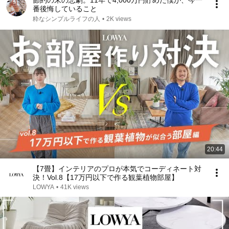
節約の末の悲劇。11年で4,000万円貯めた僕が、今一
番後悔していること
粋なシンプルライフの人
•
2K views
20:44
【7畳】インテリアのプロが本気でコーディネート対
決！Vol.8【17万円以下で作る観葉植物部屋】
LOWYA
•
41K views