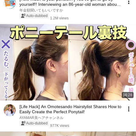
yourself!! Interviewing an 86-year-old woman abou...
年金額聞いてもいいですか
Auto-dubbed
1.2M views
16:28
[Life Hack] An Omotesando Hairstylist Shares How to
Easily Create the Perfect Ponytail!
AYAMAR美ヘアチャンネル
Auto-dubbed
977K views