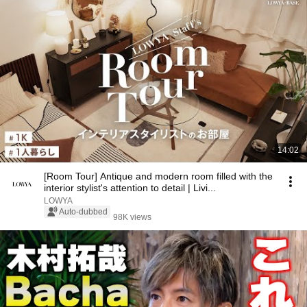
14:02
[Room Tour] Antique and modern room filled with the
interior stylist's attention to detail | Livi...
LOWYA
Auto-dubbed
98K views