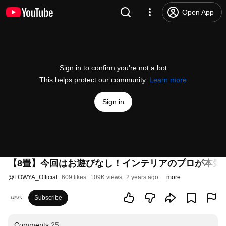
Open App
Sign in to confirm you’re not a bot
This helps protect our community.
Learn more
Sign in
【8畳】今回はお遊びなし！インテリアのプロが本気で
@
LOWYA_Official
609 likes
109K views
2 years ago
more
Subscribe
Comments
25