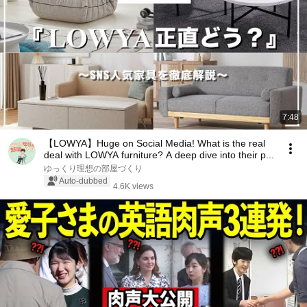
7:48
【LOWYA】Huge on Social Media! What is the real
deal with LOWYA furniture? A deep dive into their p...
ゆっくり理想の部屋づくり
Auto-dubbed
4.6K views