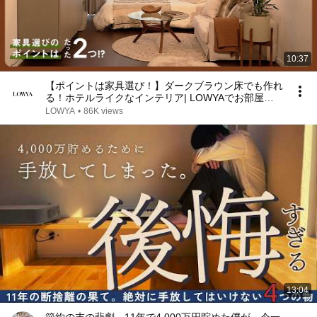
10:37
【ポイントは家具選び！】ダークブラウン床でも作れ
る！ホテルライクなインテリア| LOWYAでお部屋づ
くり Vol.31
LOWYA
•
86K views
13:04