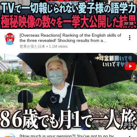
39:38
[Overseas Reactions] Ranking of the English skills of
the three revealed! Shocking results from a...
世界が見た日本
•
1.1M views
19:15
[How much is your pension?] You've got to go by