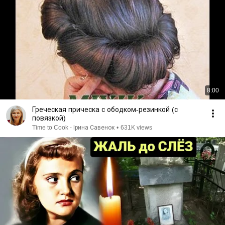
8:00
Греческая прическа с ободком-резинкой (с
повязкой)
Time to Cook - Ірина Савенок
•
631K views