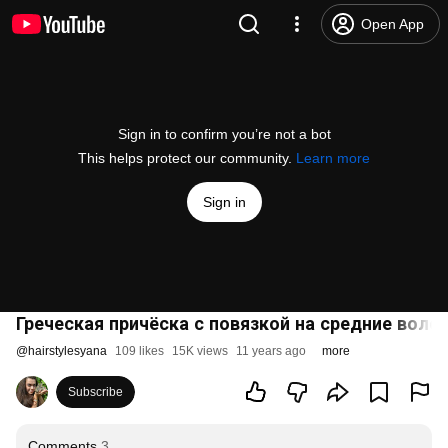
Open App
Sign in to confirm you’re not a bot
This helps protect our community.
Learn more
Sign in
Греческая причёска с повязкой на средние воло
@
hairstylesyana
109 likes
15K views
11 years ago
more
Subscribe
Comments
3