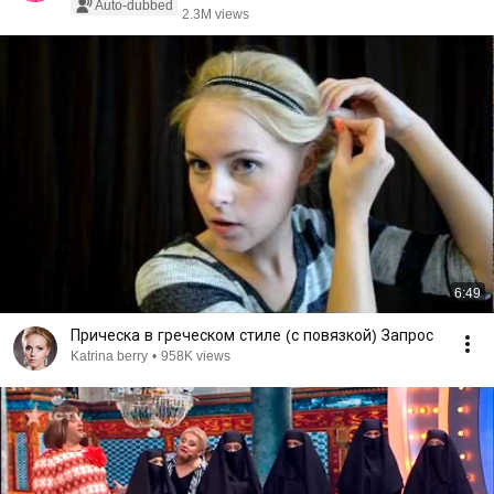
Auto-dubbed
2.3M views
6:49
Прическа в греческом стиле (с повязкой) Запрос
Katrina berry
•
958K views