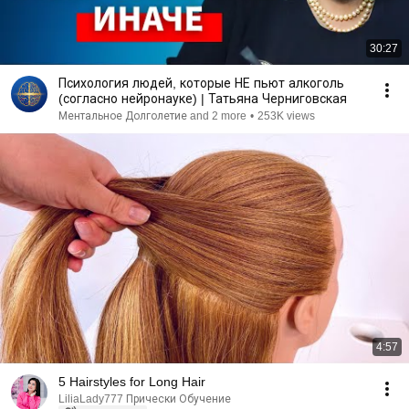
30:27
Психология людей, которые НЕ пьют алкоголь
(согласно нейронауке) | Татьяна Черниговская
Ментальное Долголетие and 2 more
•
253K views
4:57
5 Hairstyles for Long Hair
LiliaLady777 Прически Обучение