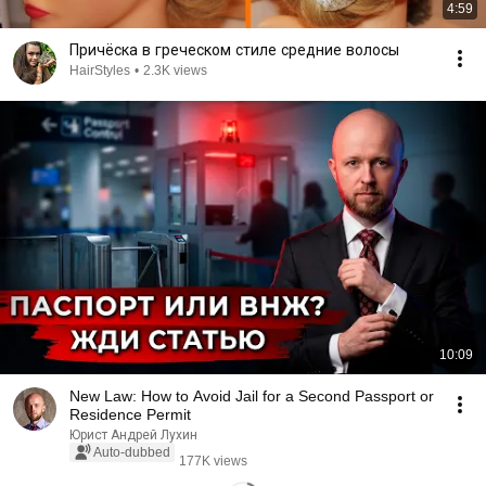
4:59
Причёска в греческом стиле средние волосы
HairStyles
•
2.3K views
10:09
New Law: How to Avoid Jail for a Second Passport or
Residence Permit
Юрист Андрей Лухин
Auto-dubbed
177K views