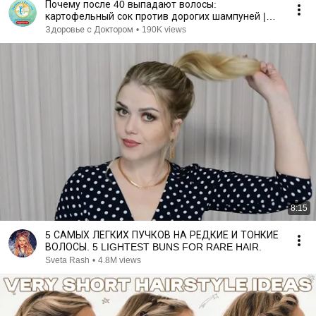
Почему после 40 выпадают волосы:
картофельный сок против дорогих шампуней |
Здоровье с Доктором
Здоровье с Доктором
•
190K views
8:15
5 САМЫХ ЛЕГКИХ ПУЧКОВ НА РЕДКИЕ И ТОНКИЕ
ВОЛОСЫ. 5 LIGHTEST BUNS FOR RARE HAIR.
Sveta Rash
•
4.8M views