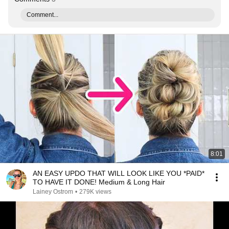
Comment...
8:01
AN EASY UPDO THAT WILL LOOK LIKE YOU *PAID*
TO HAVE IT DONE! Medium & Long Hair
Lainey Ostrom
•
279K views