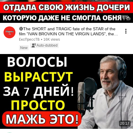
6:04
🔴The SHORT and TRAGIC fate of the STAR of the
film "IVAN BROVKIN ON THE VIRGIN LANDS", the
talent...
ЕксПрессТВ
•
16K views
Auto-dubbed
New
20:17