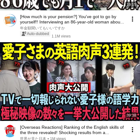
19:15
[How much is your pension?] You've got to go by
yourself!! Interviewing an 86-year-old woman abou...
年金額聞いてもいいですか
Auto-dubbed
1.1M views
39:38
[Overseas Reactions] Ranking of the English skills of
the three revealed! Shocking results from a...
世界が見た日本
•
1M views