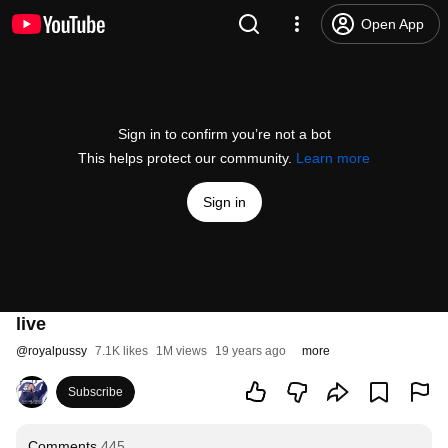
Open App
Sign in to confirm you’re not a bot
This helps protect our community.
Learn more
Sign in
live
@
royalpussy
7.1K likes
1M views
19 years ago
more
Subscribe
Comments
445