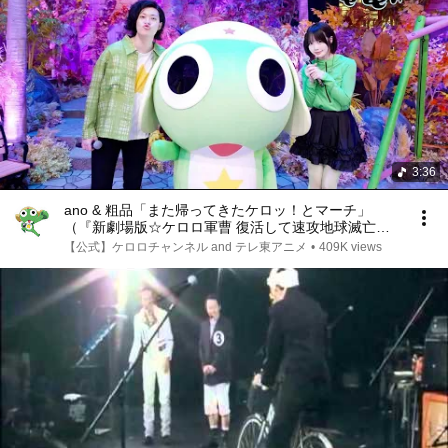
3:36
ano & 粗品「また帰ってきたケロッ！とマーチ」
（『新劇場版☆ケロロ軍曹 復活して速攻地球滅亡の
危機であります！』オープニング曲）／テレビ東京
【公式】ケロロチャンネル and テレ東アニメ
•
409K views
「あのちゃんの電電電波♪」│大ヒット上映中！