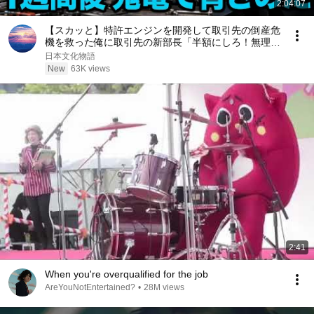
2:04:07
【スカッと】特許エンジンを開発して取引先の倒産危
機を救った俺に取引先の新部長「半額にしろ！無理な
ら中国製を買う」1週間後、部長から鬼電→俺「お宅
日本文化物語
の競合と5倍で独占契約済みです」
New
63K views
2:41
When you're overqualified for the job
AreYouNotEntertained?
•
28M views