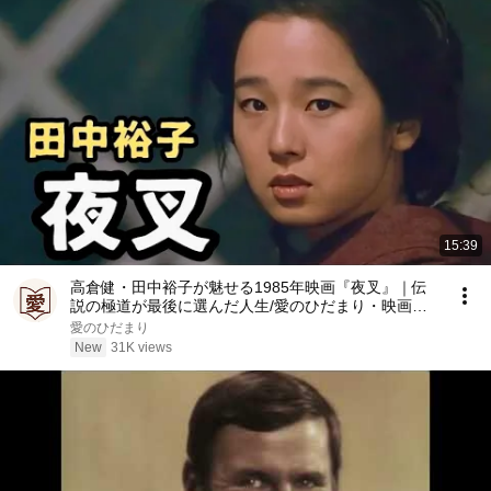
15:39
高倉健・田中裕子が魅せる1985年映画『夜叉』｜伝
説の極道が最後に選んだ人生/愛のひだまり・映画解
説
愛のひだまり
New
31K views