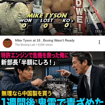
13:52
Mike Tyson at 18...Boxing Wasn't Ready
The Boxing Lab
•
628K views