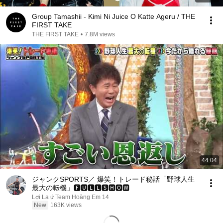
Group Tamashii - Kimi Ni Juice O Katte Ageru / THE
FIRST TAKE
THE FIRST TAKE
•
7.8M views
44:04
ジャンクSPORTS／ 爆笑！トレード秘話「野球人生
最大の転機」🅵🆄🅻🅻🆂🅷🅾🆆
Lợi La ứ Team Hoàng Em 14
New
163K views