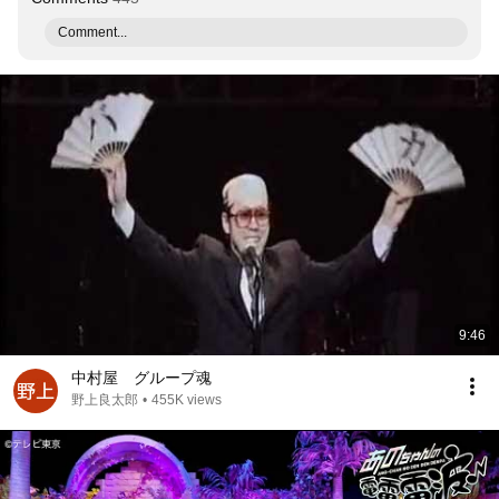
Comment...
9:46
中村屋 グループ魂
野上良太郎
•
455K views