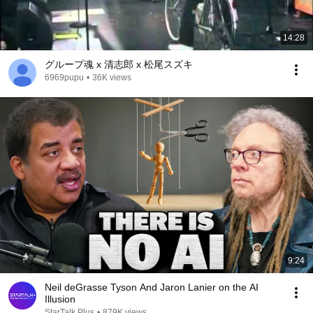
14:28
グループ魂 x 清志郎 x 松尾スズキ
6969pupu
•
36K views
9:24
Neil deGrasse Tyson And Jaron Lanier on the AI
Illusion
StarTalk Plus
•
879K views