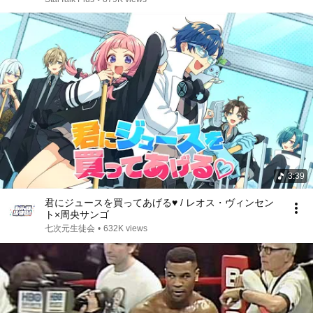
3:39
君にジュースを買ってあげる♥ / レオス・ヴィンセン
ト×周央サンゴ
七次元生徒会
•
632K views