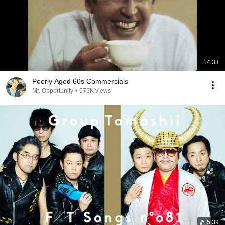
14:33
Poorly Aged 60s Commercials
Mr. Opportunity
•
975K views
5:39