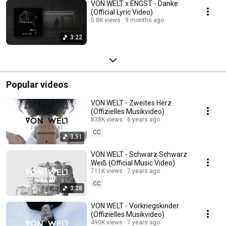
VON WELT x ENGST - Danke
(Official Lyric Video)
5.8K views
9 months ago
3:22
Popular videos
VON WELT - Zweites Herz
(Offizielles Musikvideo)
838K views
6 years ago
CC
3:51
VON WELT - Schwarz Schwarz
Weiß (Official Music Video)
711K views
7 years ago
CC
3:28
VON WELT - Vorkriegskinder
(Offizielles Musikvideo)
490K views
7 years ago