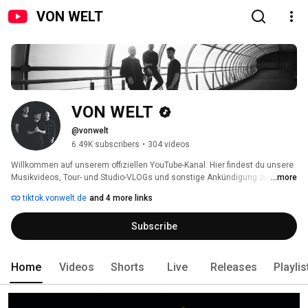
VON WELT
VON WELT
@vonwelt
6.49K subscribers
•
304 videos
Willkommen auf unserem offiziellen YouTube-Kanal. Hier findest du unsere 
Musikvideos, Tour- und Studio-VLOGs und sonstige Ankündigung zu neuen 
...more
Releases. Schau dich um und lass uns gerne ein Abo da. 
tiktok.vonwelt.de
and 4 more links
Subscribe
Home
Videos
Shorts
Live
Releases
Playlis