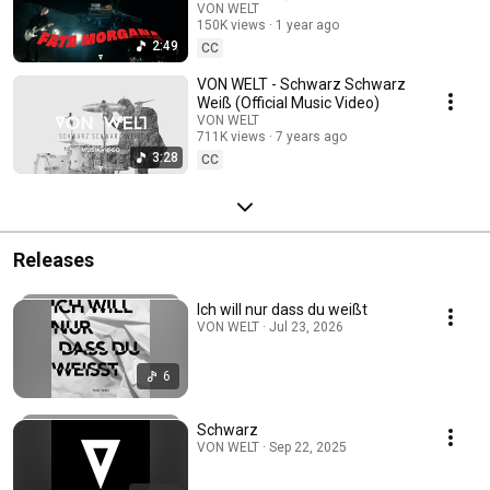
VON WELT
150K views
1 year ago
2:49
CC
VON WELT - Schwarz Schwarz
Weiß (Official Music Video)
VON WELT
711K views
7 years ago
3:28
CC
Releases
Ich will nur dass du weißt
VON WELT · Jul 23, 2026
6
Schwarz
VON WELT · Sep 22, 2025