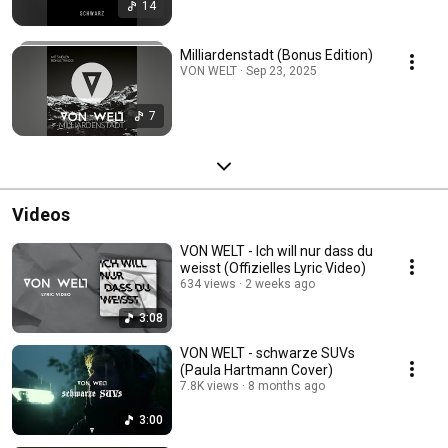
14
Milliardenstadt (Bonus Edition)
VON WELT · Sep 23, 2025
7
Videos
VON WELT - Ich will nur dass du
weisst (Offizielles Lyric Video)
634 views
2 weeks ago
3:08
VON WELT - schwarze SUVs
(Paula Hartmann Cover)
7.8K views
8 months ago
3:00