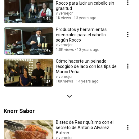
Rocco para lucir un cabello sin
grasitud
vivemejor
1K views
13 years ago
1:42
Productos y herramientas
esenciales para el cabello
según Rocco
vivemejor
1.8K views
13 years ago
3:42
Cómo hacerte un peinado
recogido de lado con los tips de
Marco Peña
vivemejor
10K views
14 years ago
1:45
Knorr Sabor
Bistec de Res riquísimo con el
secreto de Antonio Alvarez
Butron
vivemejor