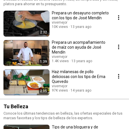
platos para ahorrar en tu presupuesto.
Prepara un desayuno completo
con los tips de José Mendín
vivemejor
10K views
13 years ago
2:32
Prepara un acompañamiento
de maíz con ayuda de José
Mendín
vivemejor
1.4K views
13 years ago
1:39
Haz milanesas de pollo
deliciosas con los tips de Ema
Quevedo
vivemejor
97K views
14 years ago
2:05
Tu Belleza
Conoce los últimas tendencias en belleza, las ofertas especiales de tus
marcas favoritas y los tips de belleza de los expertos.
Tips de una bloguera y de