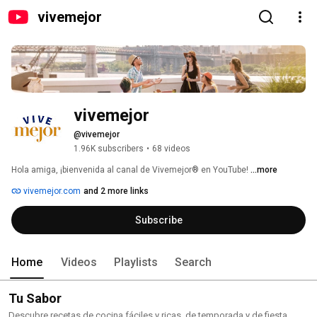
vivemejor
vivemejor
@vivemejor
1.96K subscribers
•
68 videos
Hola amiga, ¡bienvenida al canal de Vivemejor® en YouTube! 
...more
vivemejor.com
and 2 more links
Subscribe
Home
Videos
Playlists
Search
Tu Sabor
Descubre recetas de cocina fáciles y ricas, de temporada y de fiesta,