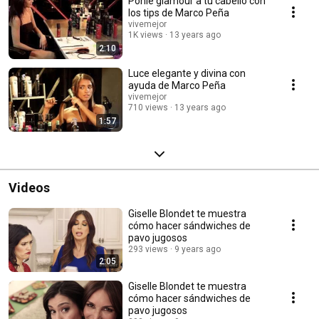
Ponle glamour a tu cabello con
los tips de Marco Peña
vivemejor
1K views
13 years ago
2:10
Luce elegante y divina con
ayuda de Marco Peña
vivemejor
710 views
13 years ago
1:57
Videos
Giselle Blondet te muestra
cómo hacer sándwiches de
pavo jugosos
293 views
9 years ago
2:05
Giselle Blondet te muestra
cómo hacer sándwiches de
pavo jugosos