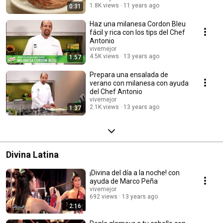
1.8K views
11 years ago
0:31
Haz una milanesa Cordon Bleu
fácil y rica con los tips del Chef
Antonio
vivemejor
4.5K views
13 years ago
1:57
Prepara una ensalada de
verano con milanesa con ayuda
del Chef Antonio
vivemejor
2.1K views
13 years ago
1:37
Divina Latina
¡Divina del día a la noche! con
ayuda de Marco Peña
vivemejor
692 views
13 years ago
2:16