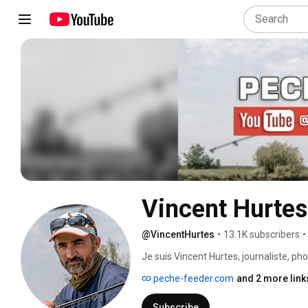
Vincent Hurtes
@VincentHurtes
•
13.1K subscribers
•
Je suis Vincent Hurtes, journaliste, p
Depuis 2010, j’anime peche-feeder.com,
peche-feeder.com
and 2 more link
partage des articles, des conseils prat
techniques. 
Subscribe