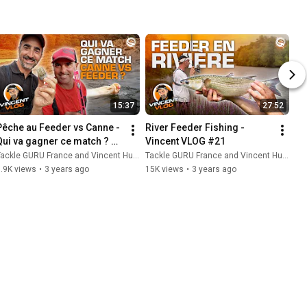
15:37
27:52
Pêche au Feeder vs Canne - 
River Feeder Fishing - 
Qui va gagner ce match ? 
Vincent VLOG #21
Vincent Vlog #23
ackle GURU France and Vincent Hurtes pêche feeder
Tackle GURU France and Vincent Hurtes pêche feeder
.9K views
•
3 years ago
15K views
•
3 years ago