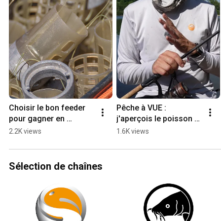
Choisir le bon feeder 
Pêche à VUE : 
pour gagner en 
j'aperçois le poisson 
précision et pêcher 
AVANT de le prendre
2.2K views
1.6K views
plus de poissons 🎯 
#feederfishing
Sélection de chaînes