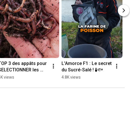
TOP 3 des appâts pour 
L'Amorce F1 : Le secret 
SELECTIONNER les 
du Sucré-Salé ! 🧪🐟
gros ! 🚫🐟
4K views
4.8K views