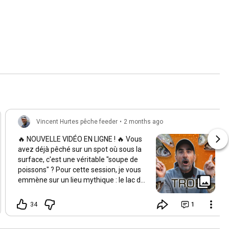
Vincent Hurtes pêche feeder
•
2 months ago
🔥 NOUVELLE VIDÉO EN LIGNE ! 🔥 Vous
avez déjà pêché sur un spot où sous la
surface, c'est une véritable "soupe de
poissons" ? Pour cette session, je vous
emmène sur un lieu mythique : le lac de
Castelnau-Lassouts (Cabanac) ! Ce
barrage du Lot est réputé pour sa
34
1
densité de poissons tout simplement
phénoménale. Mais attention, face à