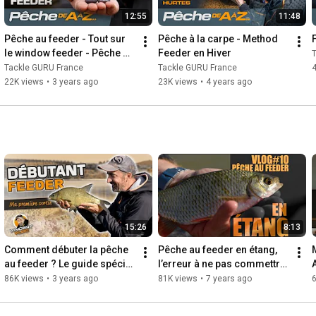
12:55
11:48
Pêche au feeder - Tout sur 
Pêche à la carpe - Method 
le window feeder - Pêche de 
Feeder en Hiver
A à Z
Tackle GURU France
Tackle GURU France
22K views
•
3 years ago
23K views
•
4 years ago
15:26
8:13
Comment débuter la pêche 
Pêche au feeder en étang, 
au feeder ? Le guide spécial 
l’erreur à ne pas commettre 
pour les débutants de la 
!
86K views
•
3 years ago
81K views
•
7 years ago
pêche au feeder