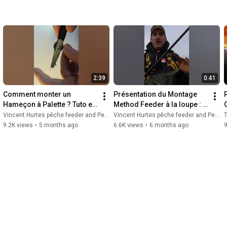
2:39
0:41
Comment monter un 
Présentation du Montage 
Hameçon à Palette ? Tuto en 
Method Feeder à la loupe : 
détail #noeuddepeche
Distance et Sécurité
Vincent Hurtes pêche feeder and Peche-feeder
Vincent Hurtes pêche feeder and Peche-feeder
T
9.2K views
•
5 months ago
6.6K views
•
6 months ago
9