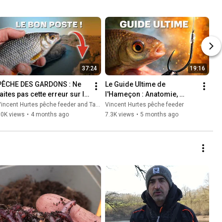
37:24
19:16
PÊCHE DES GARDONS : Ne 
Le Guide Ultime de 
aites pas cette erreur sur le 
l'Hameçon : Anatomie, 
choix du poste !
Choix et Montage, Tout ce 
incent Hurtes pêche feeder and Tackle GURU France
Vincent Hurtes pêche feeder
qu'il faut savoir pour la 
10K views
•
4 months ago
7.3K views
•
5 months ago
pêche