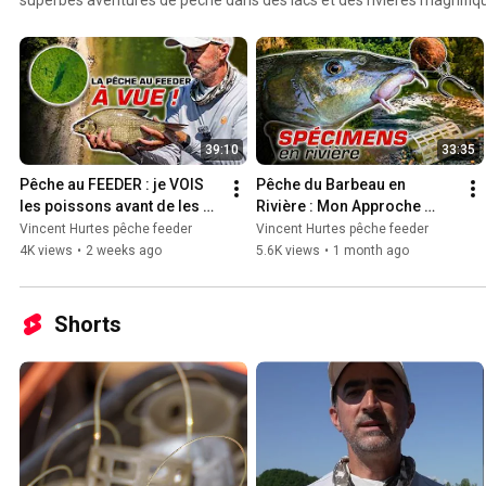
https://www.instagram.com/vincenthurtes/ Facebook: https://www
Website: https://www.peche-feeder.com #feeder #fee
39:10
33:35
Pêche au FEEDER : je VOIS 
Pêche du Barbeau en 
les poissons avant de les 
Rivière : Mon Approche 
prendre (2 sur 2 !)
Hybride Spécimen Hunting 
Vincent Hurtes pêche feeder
Vincent Hurtes pêche feeder
(Carpe + Feeder)
4K views
•
2 weeks ago
5.6K views
•
1 month ago
Shorts