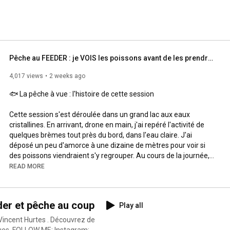
Pêche au FEEDER : je VOIS les poissons avant de les prendre (2 sur 2 !)
4,017 views
2 weeks ago
🐟 La pêche à vue : l'histoire de cette session

Cette session s'est déroulée dans un grand lac aux eaux 
cristallines. En arrivant, drone en main, j'ai repéré l'activité de 
quelques brèmes tout près du bord, dans l'eau claire. J'ai 
déposé un peu d'amorce à une dizaine de mètres pour voir si 
des poissons viendraient s'y regrouper. Au cours de la journée, 
j'ai aperçu deux brèmes tourner sur ce coup — j'ai alors envoyé 
READ MORE
un feeder léger, pour ne pas les effrayer, avec un gros ver au 
bout de l'hameçon. Résultat : les deux brèmes aperçues ont été 
capturées, à 10 mètres du bord, en eau claire. Une 
der et pêche au coup
Play all
démonstration de l'efficacité de la pêche au feeder sur un coup 
amorcé.

incent Hurtes . Découvrez de
Pêche au feeder : conseils, astuces et stratégie pour pêcher au 
gram: