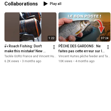
Collaborations
Play all
1:22
37:24
🎣 Roach Fishing: Don't 
PÊCHE DES GARDONS : Ne 
make this mistake! New 
faites pas cette erreur sur le 
Vlog from Vincent 🎁
choix du poste !
Tackle GURU France and Vincent Hurtes pêche feeder
Vincent Hurtes pêche feeder and Tackle GURU France
6.2K views
•
3 months ago
10K views
•
4 months ago