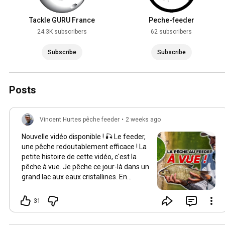
Tackle GURU France
Peche-feeder
24.3K subscribers
62 subscribers
Subscribe
Subscribe
Posts
Vincent Hurtes pêche feeder
•
2 weeks ago
Nouvelle vidéo disponible ! 🎣 Le feeder,
une pêche redoutablement efficace ! La
petite histoire de cette vidéo, c'est la
pêche à vue. Je pêche ce jour-là dans un
grand lac aux eaux cristallines. En
arrivant, et en faisant voler mon drone
pour vous proposer des images
31
spectaculaires, je remarque l'activité de
quelques brèmes tout au bord, dans