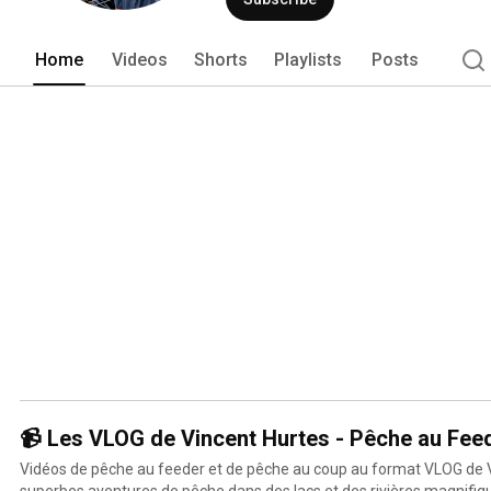
Home
Videos
Shorts
Playlists
Posts
📹 Les VLOG de Vincent Hurtes - Pêche au Fee
Vidéos de pêche au feeder et de pêche au coup au format VLOG de V
superbes aventures de pêche dans des lacs et des rivières magnifiques. FOLLOW ME: Insta