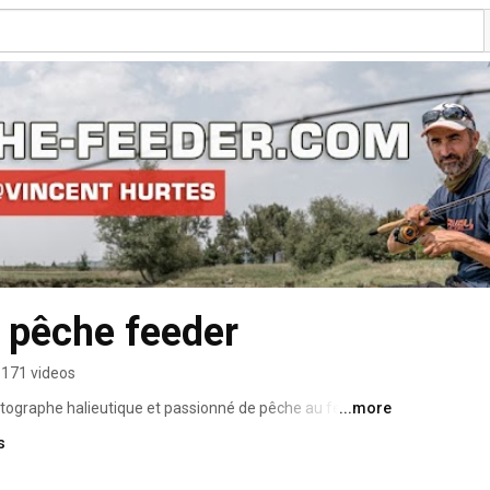
 pêche feeder
171 videos
hotographe halieutique et passionné de pêche au feeder. 
...more
 un site de référence pour les pêcheurs au coup, où je 
s
iques et des vidéos pour apprendre et découvrir ces 