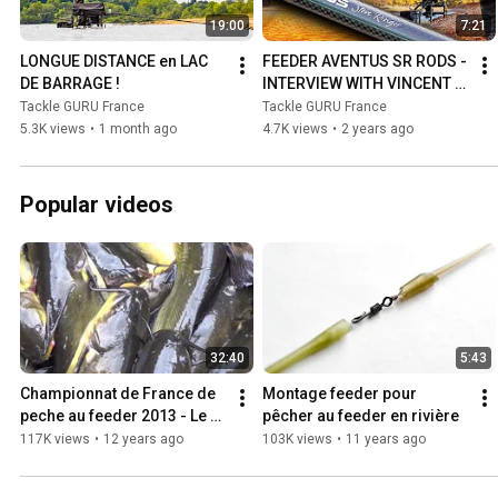
19:00
7:21
LONGUE DISTANCE en LAC 
FEEDER AVENTUS SR RODS - 
DE BARRAGE !
INTERVIEW WITH VINCENT & 
GASPARD!
Tackle GURU France
Tackle GURU France
5.3K views
•
1 month ago
4.7K views
•
2 years ago
Popular videos
32:40
5:43
Championnat de France de 
Montage feeder pour 
peche au feeder 2013 - Le 
pêcher au feeder en rivière
film
117K views
•
12 years ago
103K views
•
11 years ago