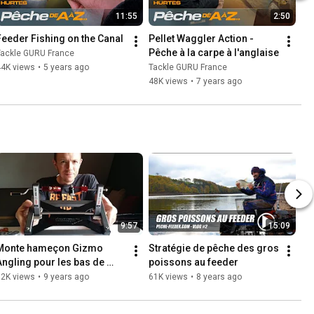
Cabanac ? Quelles sont vos astuces
11:55
2:50
quand le spot déborde de poissons ? 👇
Feeder Fishing on the Canal
Pellet Waggler Action - 
#PecheAuFeeder
#FeederFishing
Pêche à la carpe à l'anglaise
#PecheAuCoup
#Cabanac
Tackle GURU France
#CastelnauLassout
#AmorceFeeder
44K views
•
5 years ago
Tackle GURU France
#PassionPeche
#PecheFeederCom
48K views
•
7 years ago
#aveyron
#pecheaveyron
9:57
15:09
Monte hameçon Gizmo 
Stratégie de pêche des gros 
Angling pour les bas de 
poissons au feeder
ligne de pêche au coup
62K views
•
9 years ago
61K views
•
8 years ago