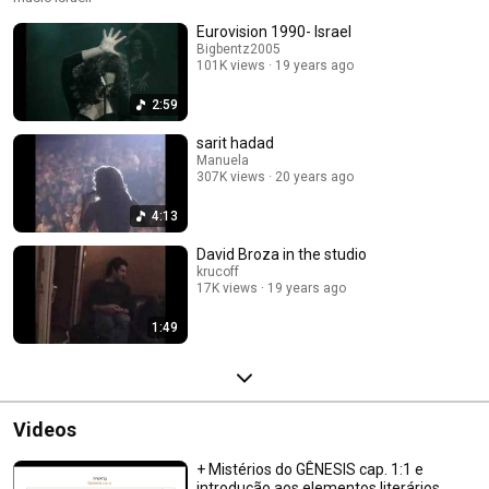
Eurovision 1990- Israel
Bigbentz2005
101K views
19 years ago
2:59
sarit hadad
Manuela
307K views
20 years ago
4:13
David Broza in the studio
krucoff
17K views
19 years ago
1:49
Videos
+ Mistérios do GÊNESIS cap. 1:1 e
introdução aos elementos literários