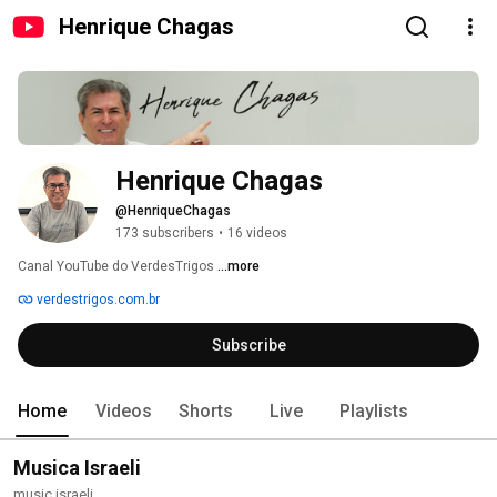
Henrique Chagas
Henrique Chagas
@HenriqueChagas
173 subscribers
•
16 videos
Canal YouTube do VerdesTrigos 
...more
verdestrigos.com.br
Subscribe
Home
Videos
Shorts
Live
Playlists
Musica Israeli
music israeli