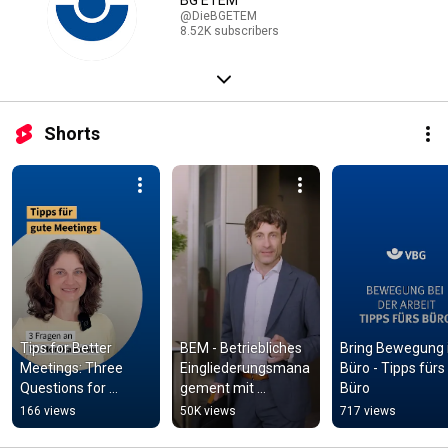
BG ETEM
@DieBGETEM
8.52K subscribers
Shorts
Tips for Better 
BEM - Betriebliches 
Bring Bewegung i
Meetings: Three 
Eingliederungsmana
Büro - Tipps fürs 
Questions for 
gement mit 
Büro
Occupational 
Unterstützung der 
166 views
50K views
717 views
Psychologist Dr. 
VBG
Monika Keller