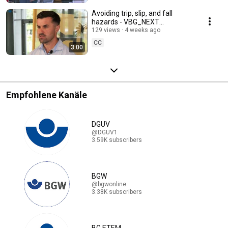
Avoiding trip, slip, and fall
hazards - VBG_NEXT
Prevention Award 2026
129 views
4 weeks ago
CC
3:00
Empfohlene Kanäle
DGUV
@DGUV1
3.59K subscribers
BGW
@bgwonline
3.38K subscribers