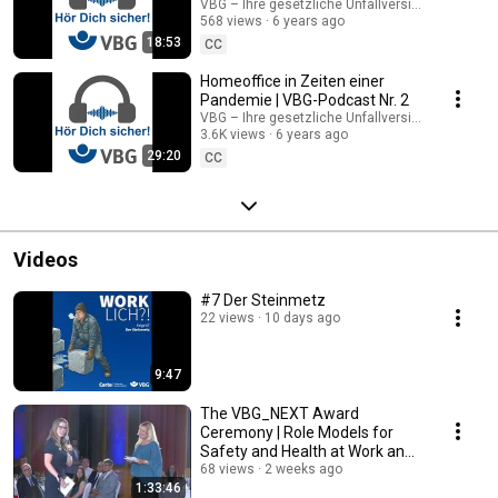
Podcast Nr. 4
VBG – Ihre gesetzliche Unfallversicherung
568 views
6 years ago
18:53
CC
Homeoffice in Zeiten einer
Pandemie | VBG-Podcast Nr. 2
VBG – Ihre gesetzliche Unfallversicherung
3.6K views
6 years ago
29:20
CC
Videos
#7 Der Steinmetz
22 views
10 days ago
9:47
The VBG_NEXT Award
Ceremony | Role Models for
Safety and Health at Work and
in Sports
68 views
2 weeks ago
1:33:46