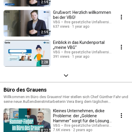
2:59
Grußwort: Herzlich willkommen
bei der VBG!
VBG – Ihre gesetzliche Unfallversicherung
637 views
1 year ago
2:59
Einblick in das Kundenportal
„meine VBG“
VBG – Ihre gesetzliche Unfallversicherung
391 views
1 year ago
2:28
Büro des Grauens
Willkommen im Büro des Grauens! Hier stellen sich Chef Günther Fahr und
seine neue Außendienstmitarbeiterin Vera Berg dem täglichen
Bürowahnsinn.
Kleines Unternehmen, dicke
Probleme: der „Goldene
Hammer“ sorgt für die Lösung.
(1/3)
VBG – Ihre gesetzliche Unfallversicherung
7.6K views
2 years ago
8:22