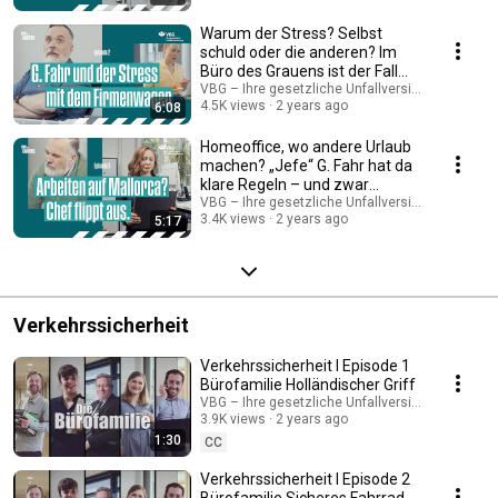
Warum der Stress? Selbst
schuld oder die anderen? Im
Büro des Grauens ist der Fall
klar. (2/3)
VBG – Ihre gesetzliche Unfallversicherung
4.5K views
2 years ago
6:08
Homeoffice, wo andere Urlaub
machen? „Jefe“ G. Fahr hat da
klare Regeln – und zwar
ordnerweise (3/3)
VBG – Ihre gesetzliche Unfallversicherung
3.4K views
2 years ago
5:17
Verkehrssicherheit
Verkehrssicherheit I Episode 1
Bürofamilie Holländischer Griff
VBG – Ihre gesetzliche Unfallversicherung
3.9K views
2 years ago
1:30
CC
Verkehrssicherheit I Episode 2
Bürofamilie Sicheres Fahrrad