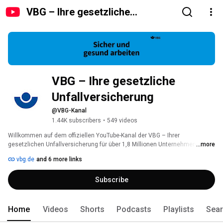
VBG – Ihre gesetzliche
Unfallversicherung
VBG – Ihre gesetzliche 
Unfallversicherung
@VBG-Kanal
1.44K subscribers
•
549 videos
Willkommen auf dem offiziellen YouTube-Kanal der VBG – Ihrer 
gesetzlichen Unfallversicherung für über 1,8 Millionen Unternehmen aus 
...more
mehr als 100 Branchen. Hier finden Sie: 
vbg.de
and 6 more links
Subscribe
Home
Videos
Shorts
Podcasts
Playlists
Sea