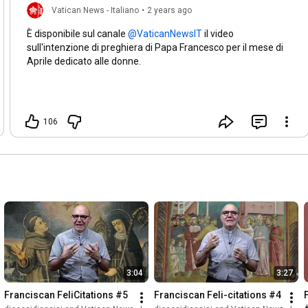
Vatican News - Italiano
•
2 years ago
È disponibile sul canale
il video
sull'intenzione di preghiera di Papa Francesco per il mese di
Aprile dedicato alle donne.
106
3:04
3:27
Franciscan FeliCitations #5
Franciscan Feli-citations #4