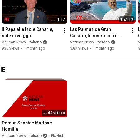
1:17
1:24:13
Il Papa alle Isole Canarie, 
Las Palmas de Gran 
note di viaggio
Canaria, Incontro con il 
Clero, 11 giugno 2026-Papa 
Vatican News - Italiano
Vatican News - Italiano
V
Leone XIV
936 views
•
1 month ago
3.8K views
•
1 month ago
3
IE
64 videos
Domus Sanctae Marthae 
Homilia
Vatican News - Italiano
•
Playlist