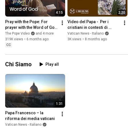
4:15
2:20
Pray with the Pope: For 
Video del Papa -  Per i 
prayer with the Word of God 
cristiani in contesti di 
| January 2026
conflitto
The Pope Video
and 4 more
Vatican News - Italiano
319K views
•
6 months ago
3K views
•
8 months ago
CC
Chi Siamo
Play all
1:31
Papa Francesco – la 
riforma dei media vaticani
Vatican News - Italiano