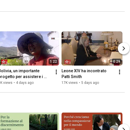
1:22
0:29
Bolivia, un importante 
Leone XIV ha incontrato 
progetto per assistere i 
Patti Smith
contadini delle Ande
1K views
•
4 days ago
17K views
•
5 days ago