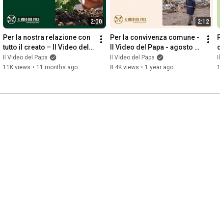
2:00
2:12
Per la nostra relazione con 
Per la convivenza comune - 
tutto il creato – Il Video del 
Il Video del Papa - agosto 
Papa – Settembre 2025
2025
Il Video del Papa
Il Video del Papa
I
11K views
•
11 months ago
8.4K views
•
1 year ago