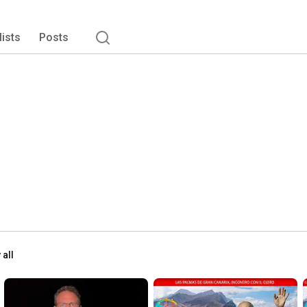
lists
Posts
 all