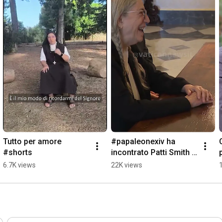
Tutto per amore 
#papaleonexiv ha 
#shorts
incontrato Patti Smith 
#shorts
6.7K views
22K views