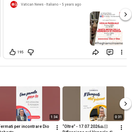
Vatican News - Italiano
•
5 years ago
195
1:34
0:31
Fermati per incontrare Dio 
“Oltre” - 17.07.2026🙏🏻 