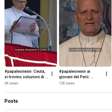
#papaleonexiv: Ceuta, 
#papaleonexiv ai 
si trovino soluzioni di 
giovani del Perù: 
pace, stabilità e 
riaccendete la 
5K views
12K views
giustizia per i migranti 
speranza in tanti cuori 
#shorts
che soffrono #shorts
Posts