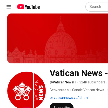
IT
Vatican News - 
@VaticanNewsIT
•
324K subscribers
•
Benvenuto sul Canale Vatican News - It
vaticannews.va/it.html
Subscribe