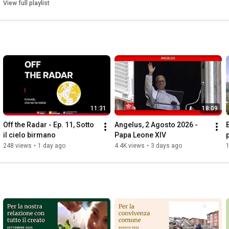
View full playlist
11:31
18:09
Off the Radar - Ep. 11, Sotto 
Angelus, 2 Agosto 2026 - 
il cielo birmano
Papa Leone XIV
248 views
•
1 day ago
4.4K views
•
3 days ago