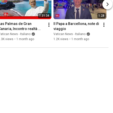
1:31:34
1:28
Las Palmas de Gran 
Il Papa a Barcellona, note di 
Canaria, Incontro realtà 
viaggio
accoglienza Migranti, 11 
atican News - Italiano
Vatican News - Italiano
giugno 2026, Papa Leone 
.3K views
•
1 month ago
1.2K views
•
1 month ago
XIV