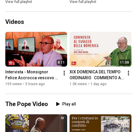
View full playlist
View full playlist
Videos
8:11
11:08
Intervista - Monsignor 
XIX DOMENICA DEL TEMPO 
Felice Accrocca vescovo di 
ORDINARIO   COMMENTO AL 
Assisi-Nocera
VANGELO DI DON FABIO 
159 views
•
5 hours ago
1.3K views
•
1 day ago
ROSINI
The Pope Video
Play all