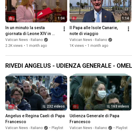
1:04
1:14
In un minuto la sesta 
Il Papa alle Isole Canarie, 
giornata di Leone XIV in 
note di viaggio
Spagna
Vatican News - Italiano
Vatican News - Italiano
2.2K views
•
1 month ago
1K views
•
1 month ago
RIVEDI ANGELUS - UDIENZA GENERALE - OMEL
232 videos
163 videos
Angelus e Regina Caeli di Papa 
Udienza Generale di Papa 
Francesco
Francesco
Vatican News - Italiano
•
Playlist
Vatican News - Italiano
•
Playlist