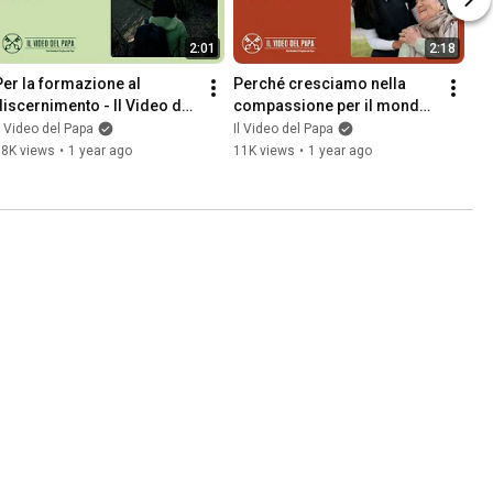
2:01
2:18
Per la formazione al 
Perché cresciamo nella 
discernimento - Il Video del 
compassione per il mondo 
Papa - luglio 2025
– Il Video del Papa - giugno 
l Video del Papa
Il Video del Papa
2025
18K views
•
1 year ago
11K views
•
1 year ago