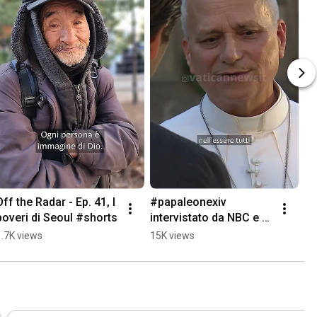
Off the Radar - Ep. 41, I 
#papaleonexiv 
poveri di Seoul #shorts
intervistato da NBC e 
Telemundo, al termine 
1.7K views
15K views
dell'incontro "Cantico 
di Pace" #shorts