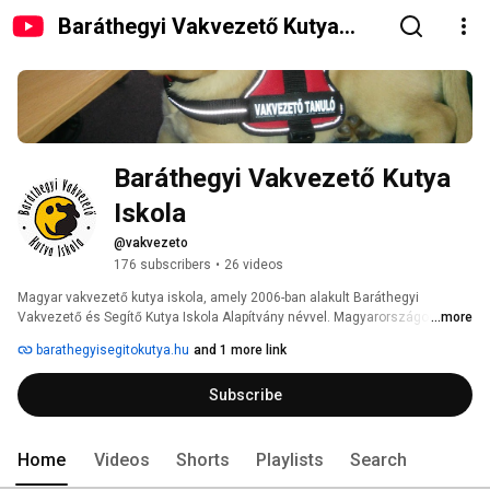
Baráthegyi Vakvezető Kutya
Iskola
Baráthegyi Vakvezető Kutya 
Iskola
@vakvezeto
176 subscribers
•
26 videos
Magyar vakvezető kutya iskola, amely 2006-ban alakult Baráthegyi 
Vakvezető és Segítő Kutya Iskola Alapítvány névvel. Magyarországon a 
...more
látássérült emberek alig 1%-át segíti vakvezető kutya, pedig a vakoknak és 
barathegyisegitokutya.hu
and 1 more link
gyengén látóknak nagyobb segítséget jelentenek a mindennapokban, mint 
bármelyik élettelen segédeszköz. Állami támogatás nélkül működünk, 
Subscribe
szakmai munkánk sikerének záloga az önkéntes támogatóink. Magán 
adományokból 2013-ban már egy tucat vakvezető kutyát adtunk át ingyen 
látássérült gazdáinak. Ez szép eredmény ám tény, hogy Angliában például, 
szintén magánadományokból évente mintegy ezer vakvezető kutyát 
Home
Videos
Shorts
Playlists
Search
képeznek ki a rászorulóknak.  Az angliai székhelyű Vakvezető Kutyák 