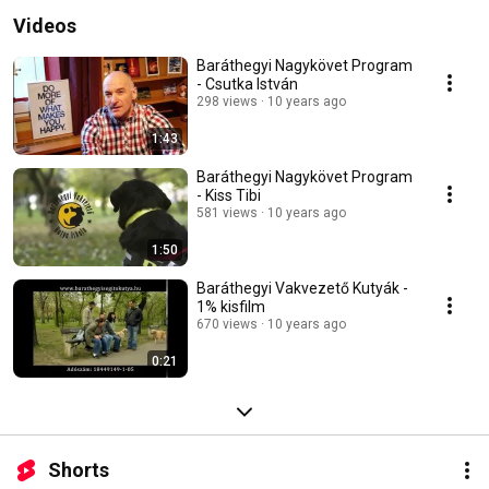
Világszövetségének egyedüli magyar tagjelöltjeként célunk a kiadott 
Videos
kutyáink számának megduplázása. 
Baráthegyi Nagykövet Program
- Csutka István
298 views
10 years ago
1:43
Baráthegyi Nagykövet Program
- Kiss Tibi
581 views
10 years ago
1:50
Baráthegyi Vakvezető Kutyák -
1% kisfilm
670 views
10 years ago
0:21
Shorts