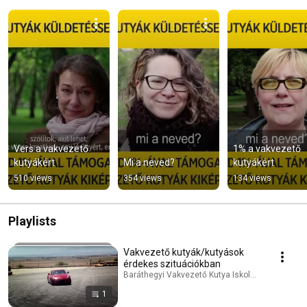
Vers a vakvezető 
1% a vakvezető 
kutyákért
Mi a neved?
kutyákért
510 views
354 views
134 views
Playlists
Vakvezető kutyák/kutyások
érdekes szituációkban
Baráthegyi Vakvezető Kutya Iskola · Playlist
1