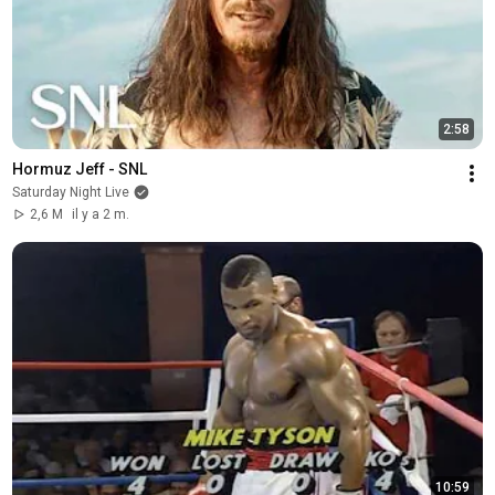
2:58
Hormuz Jeff - SNL
Saturday Night Live
2,6 M
il y a 2 m.
10:59