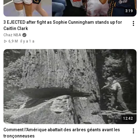
3:19
3 EJECTED after fight as Sophie Cunningham stands up for 
Caitlin Clark
Chaz NBA
6,9 M
il y a 1 a
12:42
Comment l'Amérique abattait des arbres géants avant les 
tronçonneuses