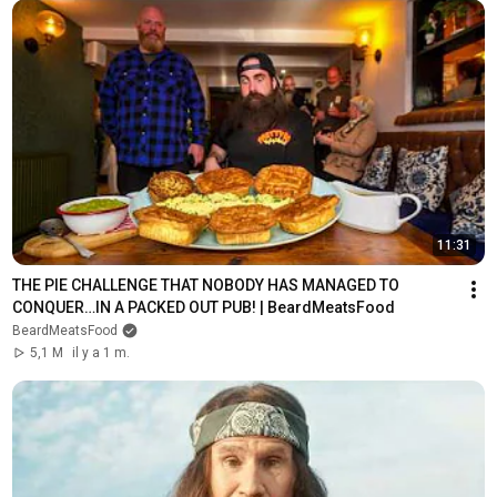
11:31
THE PIE CHALLENGE THAT NOBODY HAS MANAGED TO 
CONQUER…IN A PACKED OUT PUB! | BeardMeatsFood
BeardMeatsFood
5,1 M
il y a 1 m.