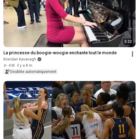
5:22
La princesse du boogie-woogie enchante tout le monde
Brendan Kavanagh
4 M
il y a 8 m.
Doublée automatiquement