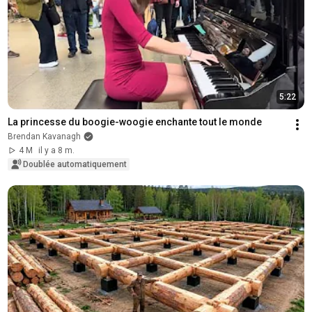
5:22
La princesse du boogie-woogie enchante tout le monde
Brendan Kavanagh
4 M
il y a 8 m.
Doublée automatiquement