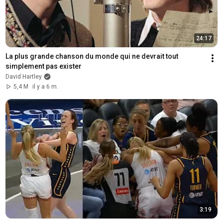
24:17
La plus grande chanson du monde qui ne devrait tout 
simplement pas exister
David Hartley
5,4 M
il y a 6 m.
3:19