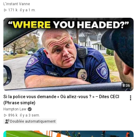
L'instant Vanne
171 k
il y a 1 m.
8:36
Si la police vous demande « Où allez-vous ? » – Dites CECI 
(Phrase simple)
Hampton Law
896 k
il y a 3 sem.
Doublée automatiquement