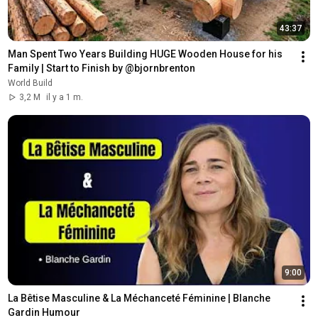
43:37
Man Spent Two Years Building HUGE Wooden House for his 
Family | Start to Finish by @bjornbrenton
World Build
3,2 M
il y a 1 m.
9:00
La Bêtise Masculine & La Méchanceté Féminine | Blanche 
Gardin Humour