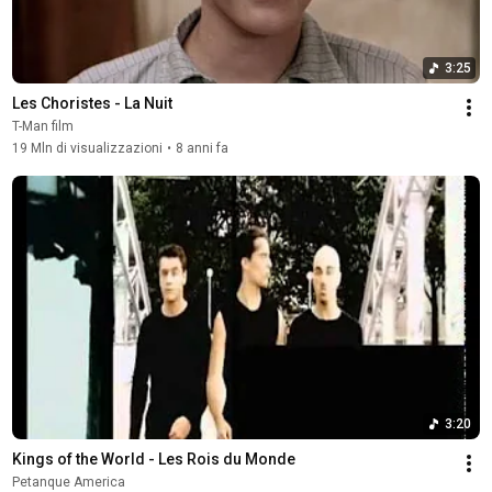
3:25
Les Choristes - La Nuit
T-Man film
19 Mln di visualizzazioni
•
8 anni fa
3:20
Kings of the World - Les Rois du Monde
Petanque America