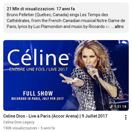
21 Mln di visualizzazioni
17 anni fa
Bruno Pelletier (Québec, Canada) sings Les Temps des 
Cathédrales, from the French-Canadian musical Notre-Dame de 
Paris, lyrics by Luc Plamondon and music by Riccardo co
…
...altro
1:51:18
Celine Dion - Live à Paris (Accor Arena) | 9 Juillet 2017
Celine Dion Legacy
190K visualizzazioni
•
5 anni fa