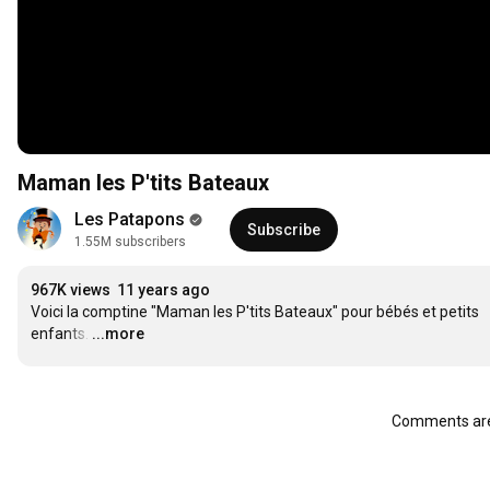
Maman les P'tits Bateaux
Les Patapons
Subscribe
1.55M subscribers
967K views
11 years ago
Voici la comptine "Maman les P'tits Bateaux" pour bébés et petits 
enfants.
…
...more
Comments are 