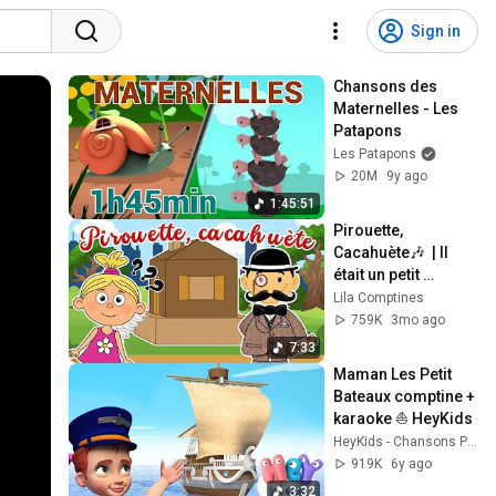
Sign in
Chansons des 
Maternelles - Les 
Patapons
Les Patapons
20M
9y ago
1:45:51
Pirouette, 
Cacahuète🎶  | Il 
était un petit 
homme | Comptine 
Lila Comptines
pour enfants avec 
759K
3mo ago
paroles- Bébé Lila
7:33
Maman Les Petit 
Bateaux comptine + 
karaoke ⛵ HeyKids
HeyKids - Chansons Pour Enfants
919K
6y ago
3:32