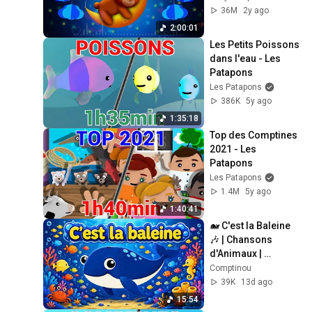
Dreams ♫♫♫ Sleep 
36M
2y ago
Music
2:00:01
Les Petits Poissons 
dans l'eau - Les 
Patapons
Les Patapons
386K
5y ago
1:35:18
Top des Comptines 
2021 - Les 
Patapons
Les Patapons
1.4M
5y ago
1:40:41
🐋 C'est la Baleine 
🎶 | Chansons 
d'Animaux | 
Comptine 
Comptinou
Française pour 
39K
13d ago
Enfants 🎵Nursery 
15:54
Rhyme in French