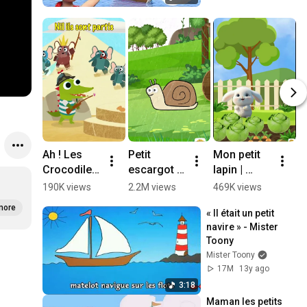
Ah ! Les 
Petit 
Mon petit 
U
Crocodiles 
escargot la 
lapin | 
d
🐊 (avec 
Comptine 
Comptine 
c
190K views
2.2M views
469K views
2
les 
des tout-
par Les 
p
more
« Il était un petit 
paroles) - 
petits ! - 
Mômeries

navire » - Mister 
Comptines 
Les 
L
Toony
pour Bébé 
Mômeries
M
Mister Toony
- Le Monde 
#
17M
13y ago
Des 
o 
3:18
Zibous
#
Maman les petits 