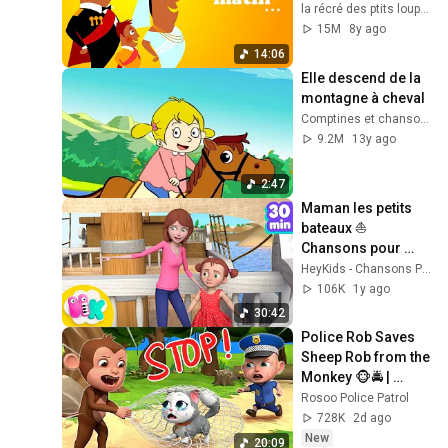
PRINCE comptine 
la récré des ptits loups - Comptines & Docus
pour bébé & 
15M
8y ago
comptine pour 
14:06
maternelle
Elle descend de la 
montagne à cheval
Comptines et chansons
9.2M
13y ago
2:47
Maman les petits 
bateaux ⛵️ 
Chansons pour 
Enfants | HeyKids 
HeyKids - Chansons Pour Enfants
en Français
106K
1y ago
30:42
Police Rob Saves 
Sheep Rob from the 
Monkey 🐵🚔 | 
Rosoo Police 
Rosoo Police Patrol
Patrol
728K
2d ago
New
20:09