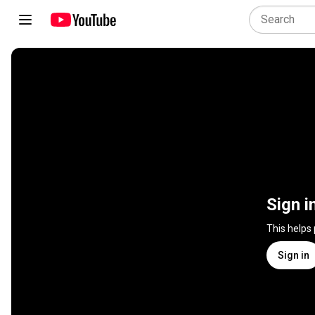
Sign i
This helps
Sign in