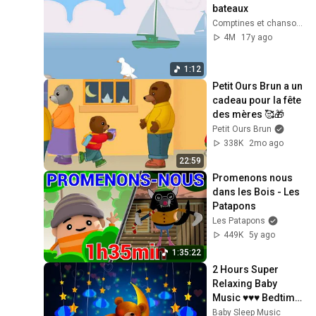
bateaux
Comptines et chansons
4M
17y ago
1:12
Petit Ours Brun a un 
cadeau pour la fête 
des mères 🥰🎁
Petit Ours Brun
338K
2mo ago
22:59
Promenons nous 
dans les Bois - Les 
Patapons
Les Patapons
449K
5y ago
1:35:22
2 Hours Super 
Relaxing Baby 
Music ♥♥♥ Bedtime 
Lullaby For Sweet 
Baby Sleep Music