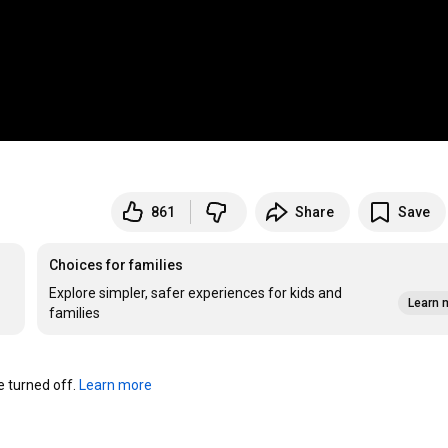
861
Share
Save
Choices for families
Explore simpler, safer experiences for kids and
Learn 
families
turned off. 
Learn more