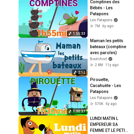
Comptines des 
Bébés - Les 
Patapons
Les Patapons
7M
6y ago
1:55:33
Maman les petits 
bateaux (comptine 
avec paroles)
Boutchoo!
2.8M
11y ago
2:12
Pirouette, 
Cacahuète - Les 
Patapons
Les Patapons
570K
5y ago
1:30:37
LUNDI MATIN L 
EMPEREUR SA 
FEMME ET LE PETIT 