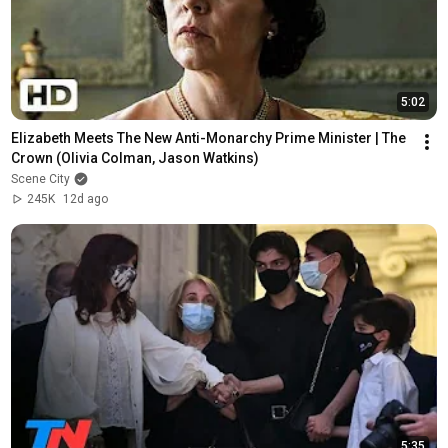
5:02
Elizabeth Meets The New Anti-Monarchy Prime Minister | The 
Crown (Olivia Colman, Jason Watkins)
Scene City
245K
12d ago
5:35