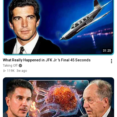
31:25
What Really Happened in JFK Jr 's Final 45 Seconds
Taking Off
119K
3w ago