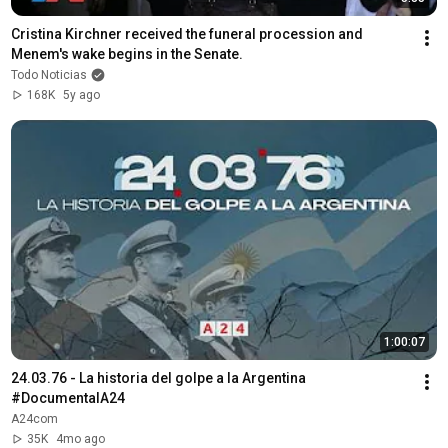
Cristina Kirchner received the funeral procession and 
Menem's wake begins in the Senate.
Todo Noticias
168K
5y ago
1:00:07
24.03.76 - La historia del golpe a la Argentina 
#DocumentalA24
A24com
35K
4mo ago