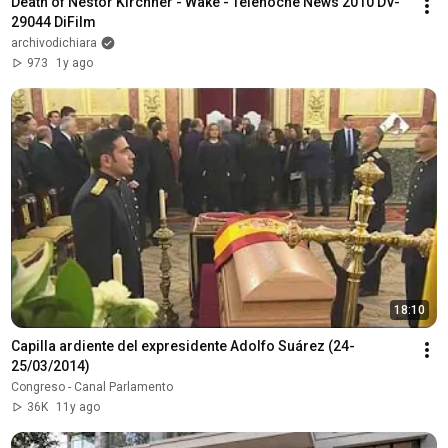
Death of Nestor Kirchner - Wake - Telenoche News 2010 DV-
29044 DiFilm
archivodichiara
973
1y ago
18:10
Capilla ardiente del expresidente Adolfo Suárez (24-
25/03/2014)
Congreso - Canal Parlamento
36K
11y ago