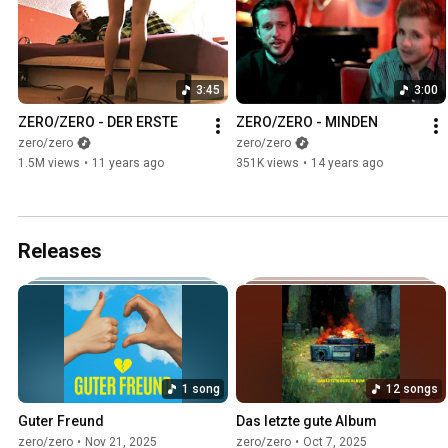
3:45
3:00
ZERO/ZERO - DER ERSTE
ZERO/ZERO - MINDEN
zero/zero
zero/zero
1.5M views
•
11 years ago
351K views
•
14 years ago
Releases
1 song
12 songs
Guter Freund
Das letzte gute Album
zero/zero
•
Nov 21, 2025
zero/zero
•
Oct 7, 2025