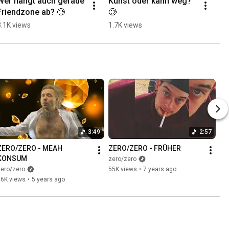
Wer hängt auch gerade 
Kunst oder kann weg? 
Friendzone ab? 🥲
🥲
3.1K views
1.7K views
3:49
2:57
ZERO/ZERO - MEAH 
ZERO/ZERO - FRÜHER
KONSUM
zero/zero
zero/zero
55K views
•
7 years ago
16K views
•
5 years ago