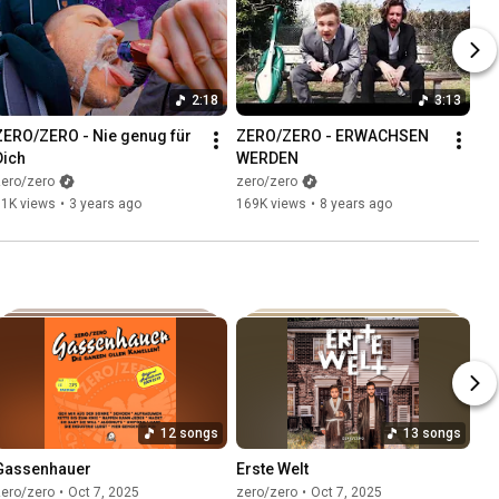
2:18
3:13
ZERO/ZERO - Nie genug für 
ZERO/ZERO - ERWACHSEN 
Dich
WERDEN
zero/zero
zero/zero
31K views
•
3 years ago
169K views
•
8 years ago
12 songs
13 songs
Gassenhauer
Erste Welt
zero/zero
•
Oct 7, 2025
zero/zero
•
Oct 7, 2025