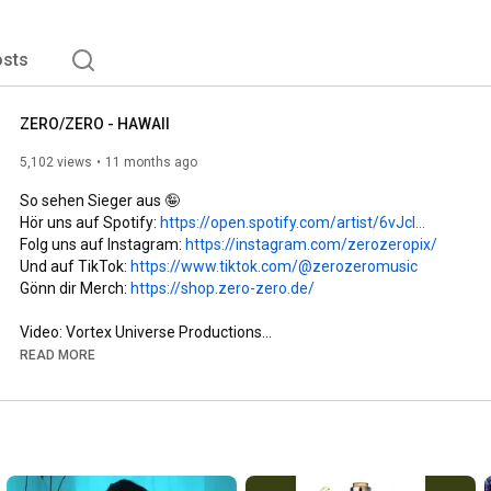
sts
ZERO/ZERO - HAWAII
5,102 views
11 months ago
So sehen Sieger aus 🤪

Hör uns auf Spotify: 
https://open.spotify.com/artist/6vJcl...
Folg uns auf Instagram: 
https://instagram.com/zerozeropix/
Und auf TikTok: 
https://www.tiktok.com/@zerozeromusic
Gönn dir Merch: 
https://shop.zero-zero.de/
Video: Vortex Universe Productions

Musikproduktion: Chazer one
READ MORE