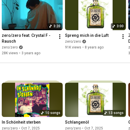
3:20
3:00
zero/zero feat. Crystal F - 
Spreng mich in die Luft
Rausch
zero/zero
zero/zero
91K views
•
8 years ago
28K views
•
3 years ago
10 songs
13 songs
In Schönheit sterben
Schlangenöl
zero/zero
•
Oct 7, 2025
zero/zero
•
Oct 7, 2025