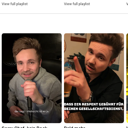
View full playlist
View full playlist
V