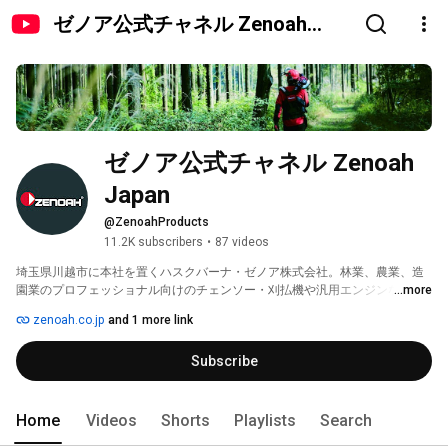
ゼノア公式チャネル Zenoah
Japan
ゼノア公式チャネル Zenoah 
Japan
@ZenoahProducts
11.2K subscribers
•
87 videos
埼玉県川越市に本社を置くハスクバーナ・ゼノア株式会社。林業、農業、造
園業のプロフェッショナル向けのチェンソー・刈払機や汎用エンジンなどの
...more
製造・販売を行っています。 
zenoah.co.jp
and 1 more link
Subscribe
Home
Videos
Shorts
Playlists
Search