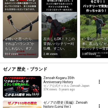
🌿軽いと思ったら、
左出しもOK！？この
👉 草刈りシーズ
それは"バランス"か
背負いバッテリー刈
来。選ぶなら“ゼ
もしれない。 #プロ
払機、すごい。
のバッテリー背
仕様 #農業 #ゼノア 
刈払機”
864 views
2.4K views
3.8K views
#BCi260 #バッテリ
ー刈払機 #草刈り #
刈払機 #農業 #造園 
ゼノア 歴史・ブランド
#緑地管理
Zenoah Kogaru 35th
Anniversary History
ゼノア公式チャネル Zenoah Japan
37K views
5 years ago
16:02
ゼノアの歴史 (長編) : Zenoah
history (Long Ver.)