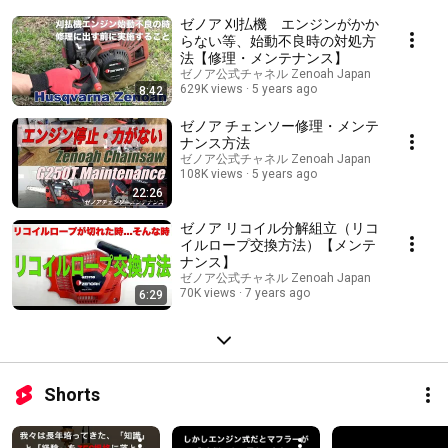
ゼノア 刈払機 エンジンがかか
らない等、始動不良時の対処方
法【修理・メンテナンス】
ゼノア公式チャネル Zenoah Japan
629K views
5 years ago
8:42
ゼノア チェンソー修理・メンテ
ナンス方法
ゼノア公式チャネル Zenoah Japan
108K views
5 years ago
22:26
ゼノア リコイル分解組立（リコ
イルロープ交換方法）【メンテ
ナンス】
ゼノア公式チャネル Zenoah Japan
70K views
7 years ago
6:29
Shorts