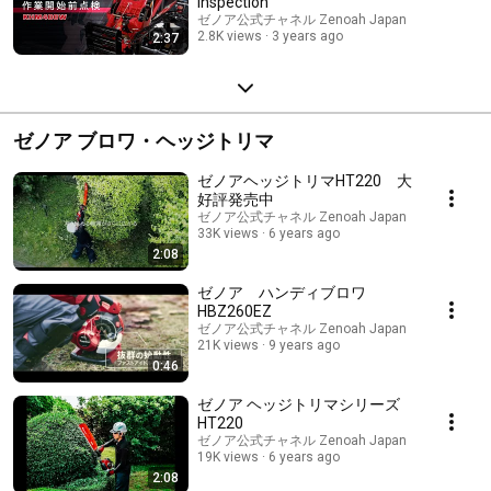
Inspection
ゼノア公式チャネル Zenoah Japan
2.8K views
3 years ago
2:37
ゼノア ブロワ・ヘッジトリマ
ゼノアヘッジトリマHT220 大
好評発売中
ゼノア公式チャネル Zenoah Japan
33K views
6 years ago
2:08
ゼノア ハンディブロワ
HBZ260EZ
ゼノア公式チャネル Zenoah Japan
21K views
9 years ago
0:46
ゼノア ヘッジトリマシリーズ
HT220
ゼノア公式チャネル Zenoah Japan
19K views
6 years ago
2:08