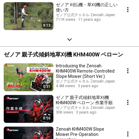
ゼノア 刈払機・草刈機の正しい
使い方
ゼノア公式チャネル Zenoah Japan
711K views
11 years ago
9:13
ゼノア 親子式傾斜地草刈機 KHM400W ベローン
Introducing the Zenoah
KHM400W Remote-Controlled
Slope Mower (Short Ver.)
ゼノア公式チャネル Zenoah Japan
4.4M views
3 years ago
0:31
ゼノア 親子式傾斜地草刈機
KHM400W ベローン 作業手順
ゼノア公式チャネル Zenoah Japan
30K views
3 years ago
6:56
Zenoah KHM400W Slope
Mower Pre-Operation