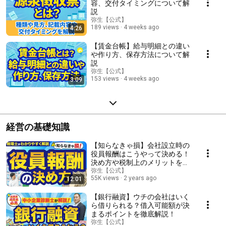
容、交付タイミングについて解
説
弥生【公式】
189 views
4 weeks ago
4:26
【賃金台帳】給与明細との違い
や作り方、保存方法について解
説
弥生【公式】
153 views
4 weeks ago
3:09
経営の基礎知識
【知らなきゃ損】会社設立時の
役員報酬はこうやって決める！
決め方や税制上のメリットを専
門家が解説！
弥生【公式】
55K views
2 years ago
12:01
【銀行融資】ウチの会社はいく
ら借りられる？借入可能額が決
まるポイントを徹底解説！
弥生【公式】