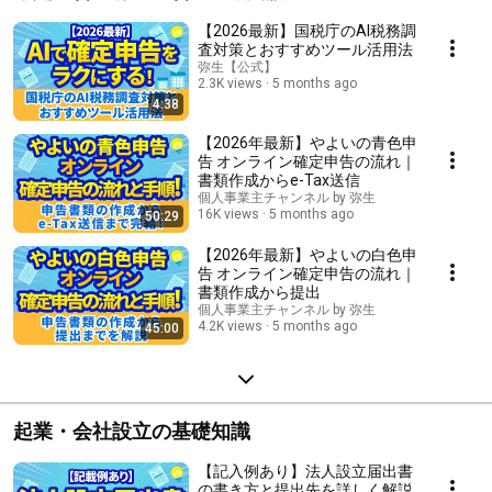
【2026最新】国税庁のAI税務調
査対策とおすすめツール活用法
弥生【公式】
2.3K views
5 months ago
4:38
【2026年最新】やよいの青色申
告 オンライン確定申告の流れ｜
書類作成からe-Tax送信
個人事業主チャンネル by 弥生
16K views
5 months ago
50:29
【2026年最新】やよいの白色申
告 オンライン確定申告の流れ｜
書類作成から提出
個人事業主チャンネル by 弥生
4.2K views
5 months ago
45:00
起業・会社設立の基礎知識
【記入例あり】法人設立届出書
の書き方と提出先を詳しく解説