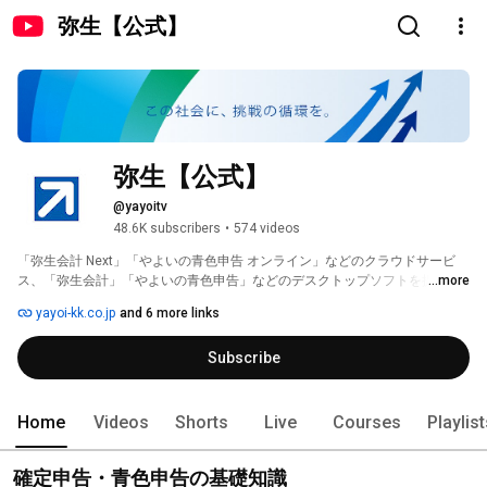
弥生【公式】
弥生【公式】
@yayoitv
48.6K subscribers
•
574 videos
「弥生会計 Next」「やよいの青色申告 オンライン」などのクラウドサービ
ス、「弥生会計」「やよいの青色申告」などのデスクトップソフトを提供す
...more
る弥生株式会社による公式チャンネルです。 
yayoi-kk.co.jp
and 6 more links
Subscribe
Home
Videos
Shorts
Live
Courses
Playlis
確定申告・青色申告の基礎知識