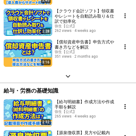
2:45
【クラウド会計ソフト】領収書
やレシートを自動読み取り＆仕
訳で効率化
弥生【公式】
262 views
4 weeks ago
2:28
【償却資産申告書】申告方式や
書き方などを解説
弥生【公式】
351 views
2 months ago
3:16
給与・労務の基礎知識
【給与明細書】作成方法や作成
手順を解説
弥生【公式】
265 views
4 weeks ago
2:32
【源泉徴収票】見方や記載内