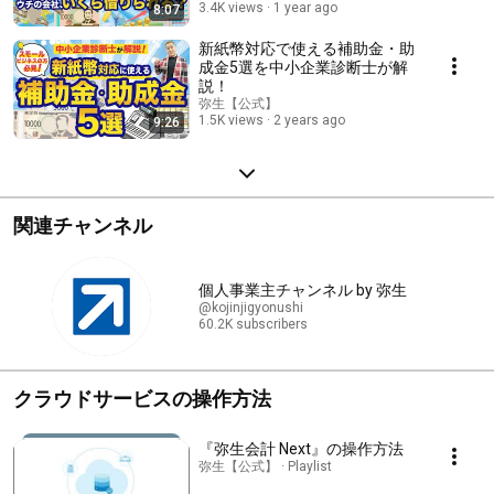
3.4K views
1 year ago
8:07
新紙幣対応で使える補助金・助
成金5選を中小企業診断士が解
説！
弥生【公式】
1.5K views
2 years ago
9:26
関連チャンネル
個人事業主チャンネル by 弥生
@kojinjigyonushi
60.2K subscribers
クラウドサービスの操作方法
『弥生会計 Next』の操作方法
弥生【公式】 · Playlist