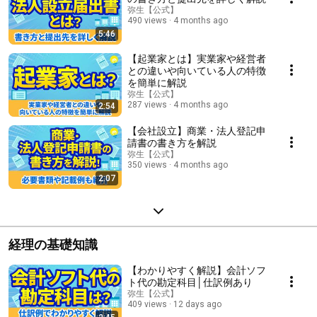
弥生【公式】
490 views
4 months ago
5:46
【起業家とは】実業家や経営者
との違いや向いている人の特徴
を簡単に解説
弥生【公式】
287 views
4 months ago
2:54
【会社設立】商業・法人登記申
請書の書き方を解説
弥生【公式】
350 views
4 months ago
2:07
経理の基礎知識
【わかりやすく解説】会計ソフ
ト代の勘定科目│仕訳例あり
弥生【公式】
409 views
12 days ago