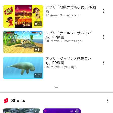
アプリ「地獄の竹馬少女」PR動
画
37 views
3 months ago
0:31
アプリ「ナイルワニサバイバ
ル」PR動画
185 views
3 months ago
0:31
アプリ「ジュゴンと熱帯魚た
ち」PR動画
469 views
1 year ago
1:01
Shorts