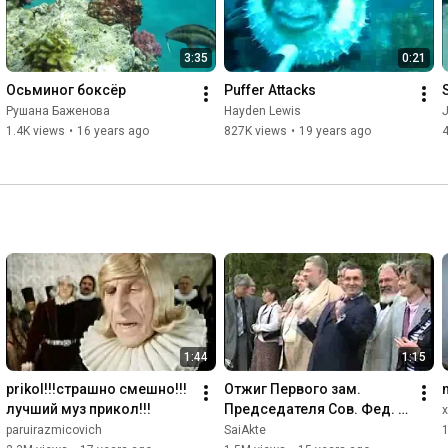
3:35
0:21
Осьминог боксёр
Puffer Attacks
Рушана Баженова
Hayden Lewis
1.4K views
•
16 years ago
827K views
•
19 years ago
1:44
1:15
prikol!!!страшно смешно!!!
Отжиг Первого зам. 
лучший муз прикол!!!
Председателя Сов. Фед. 
Федерального Собрания 
paruirazmicovich
SaiAkte