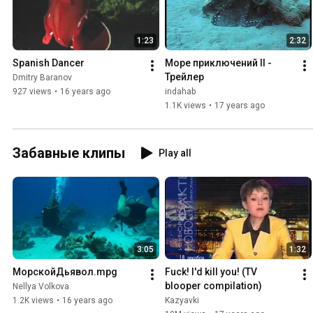
1:23
2:32
Spanish Dancer
Море приключений II - 
Трейлер
Dmitry Baranov
927 views
•
16 years ago
indahab
1.1K views
•
17 years ago
Забавные клипы
Play all
3:05
1:32
МорскойДьявол.mpg
Fuck! I'd kill you! (TV 
blooper compilation)
Nellya Volkova
1.2K views
•
16 years ago
Kazyavki