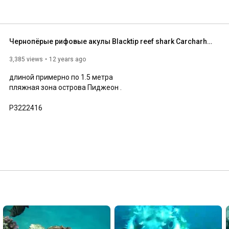
Чернопёрые рифовые акулы Blacktip reef shark Carcharhinus melanopterus
3,385 views
12 years ago
длиной примерно по 1.5 метра

пляжная зона острова Пиджеон .

P3222416