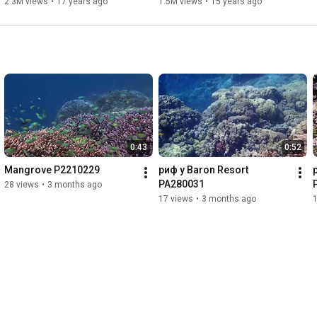
РФ
2.3M views
•
17 years ago
1.5M views
•
15 years ago
0:43
0:52
Mangrove P2210229
риф у Baron Resort 
PA280031
28 views
•
3 months ago
17 views
•
3 months ago