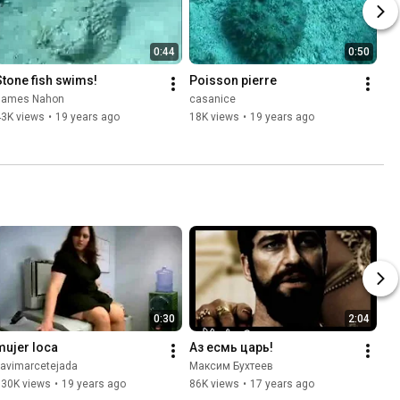
0:44
0:50
Stone fish swims!
Poisson pierre
James Nahon
casanice
43K views
•
19 years ago
18K views
•
19 years ago
0:30
2:04
mujer loca
Аз есмь царь!
xavimarcetejada
Максим Бухтеев
130K views
•
19 years ago
86K views
•
17 years ago