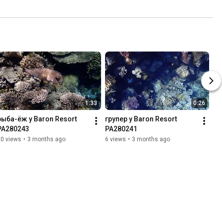
1:33
0:26
рыба-ёж у Baron Resort 
групер у Baron Resort 
PA280243
PA280241
10 views
•
3 months ago
6 views
•
3 months ago