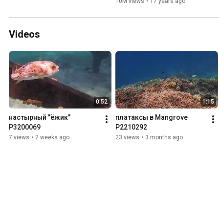
10M views
•
17 years ago
Videos
0:52
1:15
настырный "ёжик" 
платаксы в Mangrove 
P3200069
P2210292
7 views
•
2 weeks ago
23 views
•
3 months ago