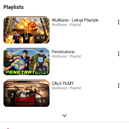
Playlists
WuWunio - Lekcje Plastyki
WuWunio · Playlist
15
Penetratorsi
WuWunio · Playlist
5
CAŁE FILMY
WuWunio · Playlist
2