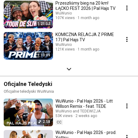
Przeszliśmy bieg na 20 km!
ŁĄCKO FEST 2026 | Pal Hajs TV
WuWunio
107K views
1 month ago
1:21:02
KOMICZNA RELACJA Z PRIME
17 | Pal Hajs TV
WuWunio
121K views
1 month ago
1:10:09
Oficjalne Teledyski
Oficjalne teledyski WuWunia
WuWunio - Pal Hajs 2026 - Litt
Willson Remix - feat. TEDE
WuWunio and TEDEWIZJA
53K views
2 weeks ago
2:58
CC
WuWunio - Pal Hajs 2026 - prod.
Yottsu