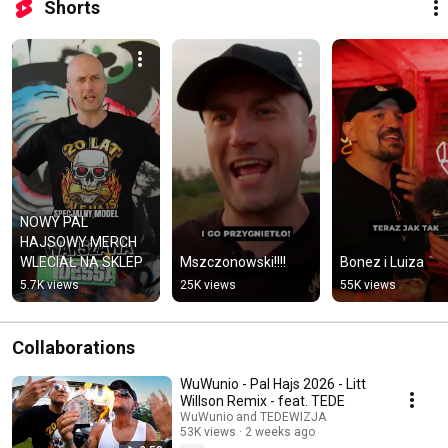
Shorts
NOWY PAL 
HAJSOWY MERCH 
WLECIAŁ NA SKLEP
Mszczonowski!!!!
Bonez i Luiza
5.7K views
25K views
55K views
Collaborations
WuWunio - Pal Hajs 2026 - Litt
Willson Remix - feat. TEDE
WuWunio and TEDEWIZJA
53K views
2 weeks ago