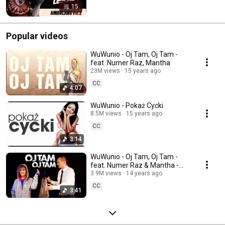
15
Popular videos
WuWunio - Oj Tam, Oj Tam -
feat. Numer Raz, Mantha
23M views
15 years ago
CC
4:07
WuWunio - Pokaż Cycki
8.5M views
15 years ago
CC
3:14
WuWunio - Oj Tam, Oj Tam -
feat. Numer Raz & Mantha -
prod. Paff Bangerski
3.9M views
14 years ago
CC
3:41