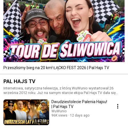
Przeszliśmy bieg na 20 km! ŁĄCKO FEST 2026 | Pal Hajs TV
PAL HAJS TV
Internetowa, satyryczna telewizja, z którą WuWunio wystartował 26
września 2012 roku. Już na samym starcie ekipa Pal Hajs TV dała się
poznać z wyjątkowego poczucia humoru i dosyć nietypowego podejścia
Dwudziestolecie Palenia Hajsu!
do relacjonowania rzeczywistości. Od czterech lat Pal Hajs TV
sukcesywnie powiększa grono swoich odbiorców i może się pochwalić
| Pal Hajs TV
dużą i zaangażowaną widownią.
WuWunio
96K views
12 days ago
1:47:58