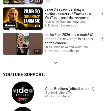
2:58
CC
Jakie 3 zasady działają w
każdej dziedzinie? Wuwunio o
YouTubie, pasji do montażu i
pracy w TVN24
Projekt: Twórca and WuWunio
31K views
2 weeks ago
1:34:31
Łącko Fest 2026 in a minute! 😂
and the full coverage is already
on the channel!
Luiza Sprusińska and WuWunio
6.1K views
1 month ago
1:00
YOUTUBE SUPPORT:
Video Brothers (official channel)
@VideoBrothersTV
20.7K subscribers