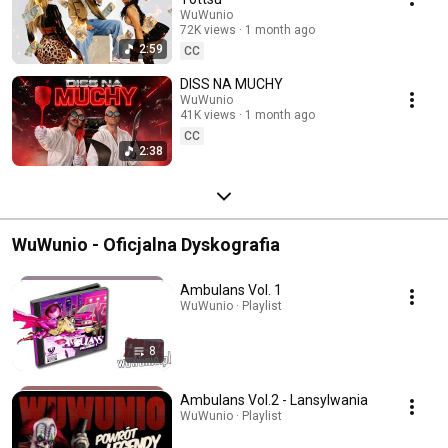
WuWunio
72K views
1 month ago
2:59
CC
DISS NA MUCHY
WuWunio
41K views
1 month ago
CC
2:38
WuWunio - Oficjalna Dyskografia
Ambulans Vol. 1
WuWunio · Playlist
8
Ambulans Vol.2 - Lansylwania
WuWunio · Playlist