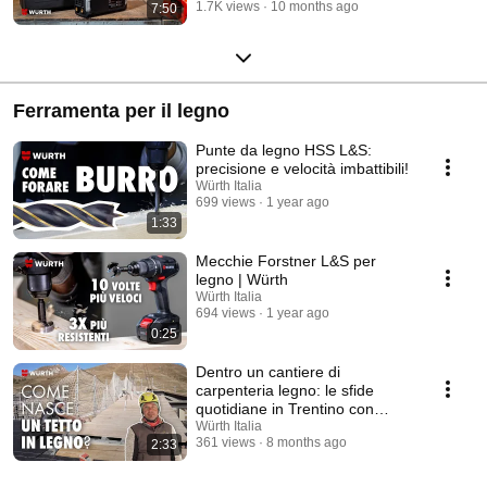
1.7K views
10 months ago
7:50
Ferramenta per il legno
Punte da legno HSS L&S:
precisione e velocità imbattibili!
Würth Italia
699 views
1 year ago
1:33
Mecchie Forstner L&S per
legno | Würth
Würth Italia
694 views
1 year ago
0:25
Dentro un cantiere di
carpenteria legno: le sfide
quotidiane in Trentino con
Panizza Costruzioni.
Würth Italia
361 views
8 months ago
2:33