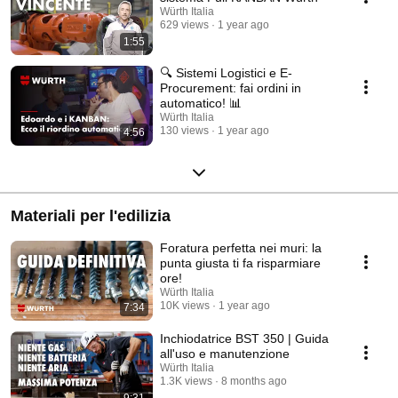
Würth Italia
629 views
1 year ago
1:55
🔍 Sistemi Logistici e E-
Procurement: fai ordini in
automatico! 📊
Würth Italia
130 views
1 year ago
4:56
Materiali per l'edilizia
Foratura perfetta nei muri: la
punta giusta ti fa risparmiare
ore!
Würth Italia
10K views
1 year ago
7:34
Inchiodatrice BST 350 | Guida
all'uso e manutenzione
Würth Italia
1.3K views
8 months ago
9:31