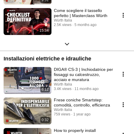
Come scegliere il tassello
perfetto | Masterclass Würth
Würth Italia
2.5K views
5 months ago
15:34
Installazioni elettriche e idrauliche
DIGA® CS-3 | Inchiodatrice per
fissaggi su calcestruzzo,
acciaio e muratura
Würth Italia
3.4K views
11 months ago
6:12
Frese coniche Smartstep:
comodità, controllo, efficienza
Würth Italia
759 views
1 year ago
0:32
How to properly install