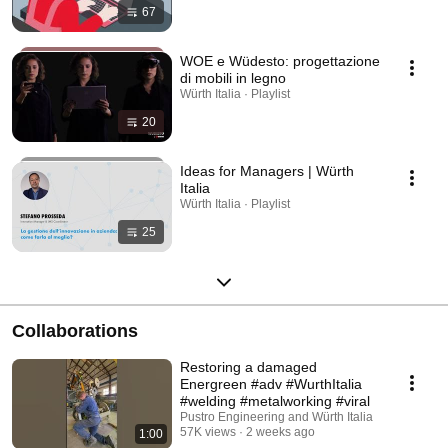
67
WOE e Wüdesto: progettazione
di mobili in legno
Würth Italia · Playlist
20
Ideas for Managers | Würth
Italia
Würth Italia · Playlist
25
Collaborations
Restoring a damaged
Energreen #adv #WurthItalia
#welding #metalworking #viral
Pustro Engineering and Würth Italia
57K views
2 weeks ago
1:00