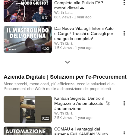
Completa alla Pulizia FAP
motori diesel 🚗
@SPMOTORSERVICE
Würth Italia
88K views
1 year ago
6:31
Dai Nuova Vita agli Interni Auto
e Cargo! Trucchi e Consigli per
una guida completa!
Würth Italia
1.5K views
1 year ago
4:52
Azienda Digitale | Soluzioni per l'e-Procurement
Meno sprechi, meno costi, più efficienza: ecco le soluzioni di e-
Procurement che Würth mette a disposizione dei propri clienti.
Kanban Segreto: Dentro il
Magazzino Automatizzato! 🚀
#automazione
Würth Italia
2.5K views
1 year ago
0:22
COMAU e i vantaggi del
sistema Full KANBAN Würth