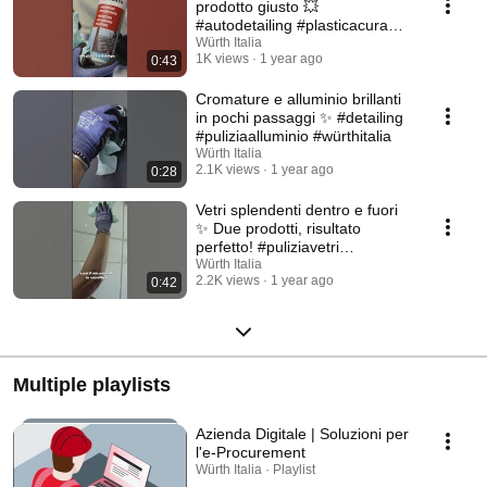
prodotto giusto 💥
#autodetailing #plasticacura
#würthitalia
Würth Italia
1K views
1 year ago
0:43
Cromature e alluminio brillanti
in pochi passaggi ✨ #detailing
#puliziaalluminio #würthitalia
Würth Italia
2.1K views
1 year ago
0:28
Vetri splendenti dentro e fuori
✨ Due prodotti, risultato
perfetto! #puliziavetri
#würthitalia
Würth Italia
2.2K views
1 year ago
0:42
Multiple playlists
Azienda Digitale | Soluzioni per
l'e-Procurement
Würth Italia · Playlist