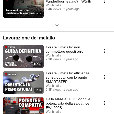
#underfloorheating? | Würth
Würth Italia
1.4K views
2 years ago
1:15
Lavorazione del metallo
Forare il metallo: non
commettere questi errori!
Würth Italia
9.9K views
1 year ago
10:06
Forare il metallo: efficienza
senza eguali con le punte
SMARTSTEP
Würth Italia
6.3K views
1 year ago
1:34
Dalla MMA al TIG: Scopri le
potenzialità della saldatrice
EWI 200S
Würth Italia