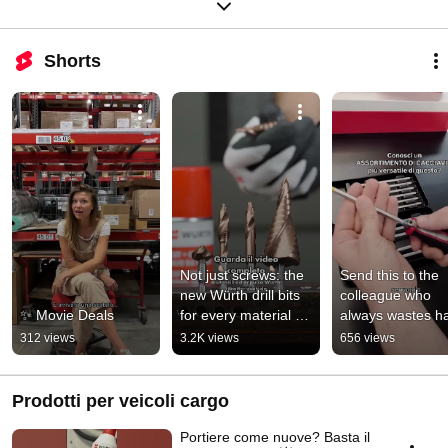
Shorts
Not just screws: the 
Send this to the 
new Würth drill bits 
colleague who 
✨ Movie Deals
for every material 
always wastes hal
#Würth #versatility 
an hour trying to 
312 views
3.2K views
656 views
#tools
the right insert!
Prodotti per veicoli cargo
Portiere come nuove? Basta il