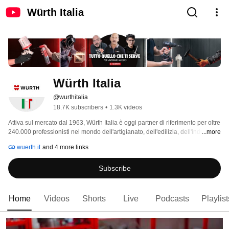
Würth Italia
Würth Italia
@wurthitalia
18.7K subscribers
•
1.3K videos
Attiva sul mercato dal 1963, Würth Italia è oggi partner di riferimento per oltre 
240.000 professionisti nel mondo dell'artigianato, dell'edilizia, dell'industria e 
...more
dell'automotive. 
wuerth.it
and 4 more links
Subscribe
Home
Videos
Shorts
Live
Podcasts
Playlist