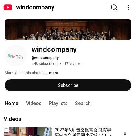
windcompany
windcompany
@windcompany
448 subscribers
•
117 videos
More about this channel
...more
Subscribe
Home
Videos
Playlists
Search
Videos
2022年6月 音楽鑑賞会 滋賀県
栗東市立 治田西小学校 ウイン