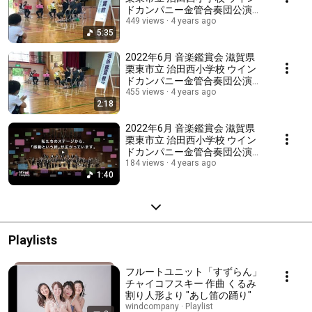
ドカンパニー金管合奏団公演
(金管合奏)"ディスニーメドレ"
449 views
4 years ago
5:35
2022年6月 音楽鑑賞会 滋賀県
栗東市立 治田西小学校 ウイン
ドカンパニー金管合奏団公演
(金管合奏)"こぞうの行進"
455 views
4 years ago
2:18
2022年6月 音楽鑑賞会 滋賀県
栗東市立 治田西小学校 ウイン
ドカンパニー金管合奏団公演
(金管合奏)"どらえもん"
184 views
4 years ago
1:40
Playlists
フルートユニット「すずらん」
チャイコフスキー 作曲 くるみ
割り人形より "あし笛の踊り"
windcompany · Playlist