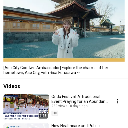
[Aso City Goodwill Ambassador] Explore the charms of her
hometown, Aso City, with Risa Furusawa ~...
Videos
Onda Festival: A Traditional
Event Praying for an Abundant
Harvest | Aso City - Otaue
280 views
8 days ago
Shinkoshiki...
CC
1:58
How Healthcare and Public