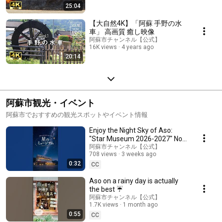
25:04
【大自然4K】「阿蘇 手野の水
車」 高画質 癒し映像
阿蘇市チャンネル【公式】
16K views
4 years ago
20:14
阿蘇市観光・イベント
阿蘇市でおすすめの観光スポットやイベント情報
Enjoy the Night Sky of Aso:
"Star Museum 2026-2027" Now
Open
阿蘇市チャンネル【公式】
708 views
3 weeks ago
0:32
CC
Aso on a rainy day is actually
the best ☔
阿蘇市チャンネル【公式】
1.7K views
1 month ago
0:55
CC