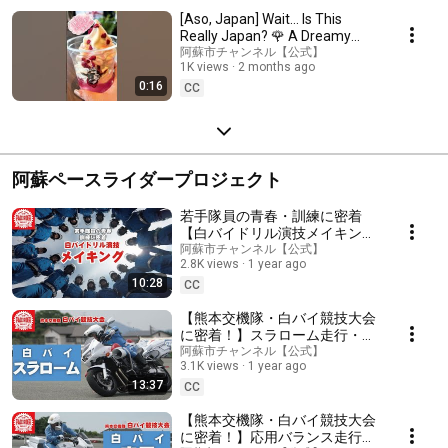
[Aso, Japan] Wait… Is This
Really Japan? 🌹 A Dreamy
Rose Garden in Spring
阿蘇市チャンネル【公式】
1K views
2 months ago
0:16
CC
阿蘇ペースライダープロジェクト
若手隊員の青春・訓練に密着
【白バイドリル演技メイキン
グ】
阿蘇市チャンネル【公式】
2.8K views
1 year ago
10:28
CC
【熊本交機隊・白バイ競技大会
に密着！】スラローム走行・解
説
阿蘇市チャンネル【公式】
3.1K views
1 year ago
13:37
CC
【熊本交機隊・白バイ競技大会
に密着！】応用バランス走行・