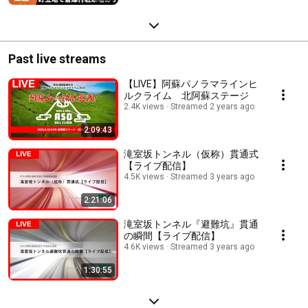
Past live streams
【LIVE】阿蘇パノラマラインヒ
ルクライム 北阿蘇ステージ
2.4K views
Streamed 2 years ago
2:09:43
滝室坂トンネル（仮称）貫通式
【ライブ配信】
4.5K views
Streamed 3 years ago
2:21:06
滝室坂トンネル『避難坑』貫通
の瞬間【ライブ配信】
4.6K views
Streamed 3 years ago
1:30:55