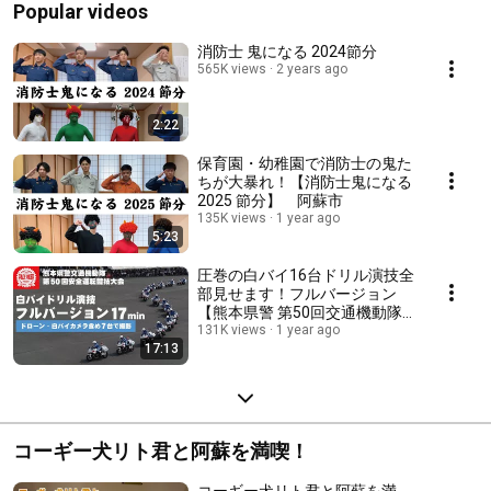
Popular videos
消防士 鬼になる 2024節分
565K views
2 years ago
2:22
保育園・幼稚園で消防士の鬼た
ちが大暴れ！【消防士鬼になる
2025 節分】 阿蘇市
135K views
1 year ago
5:23
圧巻の白バイ16台ドリル演技全
部見せます！フルバージョン
【熊本県警 第50回交通機動隊
安全運転競技大会】
131K views
1 year ago
17:13
コーギー犬リト君と阿蘇を満喫！
コーギー犬リト君と阿蘇を満