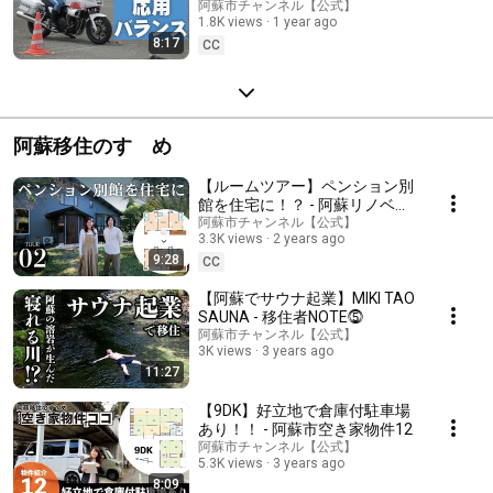
解説
阿蘇市チャンネル【公式】
1.8K views
1 year ago
8:17
CC
阿蘇移住のすゝめ
【ルームツアー】ペンション別
館を住宅に！？ - 阿蘇リノベー
ション住宅02
阿蘇市チャンネル【公式】
3.3K views
2 years ago
9:28
CC
【阿蘇でサウナ起業】MIKI TAO
SAUNA - 移住者NOTE⓹
阿蘇市チャンネル【公式】
3K views
3 years ago
11:27
【9DK】好立地で倉庫付駐車場
あり！！ - 阿蘇市空き家物件12
阿蘇市チャンネル【公式】
5.3K views
3 years ago
8:09