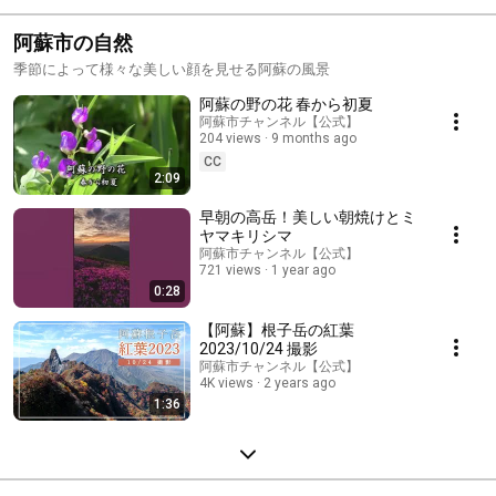
阿蘇市の自然
季節によって様々な美しい顔を見せる阿蘇の風景
阿蘇の野の花 春から初夏
阿蘇市チャンネル【公式】
204 views
9 months ago
CC
2:09
早朝の高岳！美しい朝焼けとミ
ヤマキリシマ
阿蘇市チャンネル【公式】
721 views
1 year ago
0:28
【阿蘇】根子岳の紅葉
2023/10/24 撮影
阿蘇市チャンネル【公式】
4K views
2 years ago
1:36