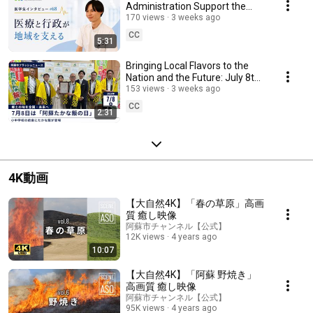
Administration Support the
Community [Aso Medical
170 views
3 weeks ago
Center Medical Studen...
CC
5:31
Bringing Local Flavors to the
Nation and the Future: July 8th
is "Aso Takana-meshi Day"
153 views
3 weeks ago
CC
2:31
4K動画
【大自然4K】「春の草原」高画
質 癒し映像
阿蘇市チャンネル【公式】
12K views
4 years ago
10:07
【大自然4K】「阿蘇 野焼き」
高画質 癒し映像
阿蘇市チャンネル【公式】
95K views
4 years ago