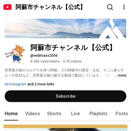
阿蘇市チャンネル【公式】
阿蘇市チャンネル【公式】
@webtvaso2006
8.38K subscribers
•
3.7K videos
世界最大級のカルデラを持つ阿蘇。その阿蘇市の歴史・文化、そこに暮らす
人々の笑顔など、世界最大級の魅力を動画で配信しています。（旧：阿蘇イ
...more
ンターネット放送局 WebTVアソ） 
Instagram
and 2 more links
Subscribe
Home
Videos
Shorts
Live
Playlists
Posts