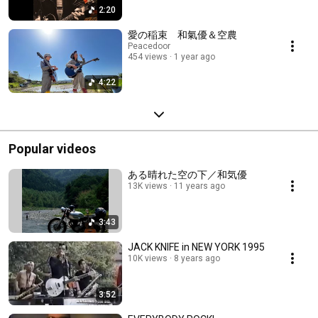
2:20
愛の稲束 和氣優＆空農
Peacedoor
454 views
1 year ago
4:22
Popular videos
ある晴れた空の下／和気優
13K views
11 years ago
3:43
JACK KNIFE in NEW YORK 1995
10K views
8 years ago
3:52