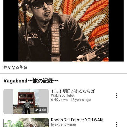
静かなる革命
Vagabond〜旅の記録〜
もしも明日があるならば
Waki You Tube
6.4K views
12 years ago
4:05
Rock'n Roll Farmer YOU WAKI
hyakushowman